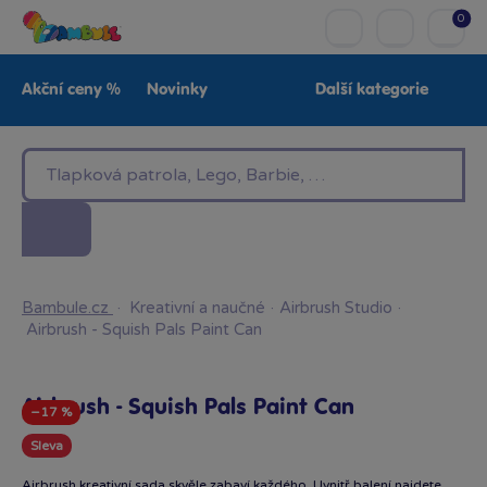
0
Akční ceny %
Novinky
Další kategorie
Venkovní hračky
Znáte z TV
LEGO®
Pro kluky
Pro holky
Baby
Značky
Bambule.cz
·
Kreativní a naučné
·
Airbrush Studio
·
Airbrush - Squish Pals Paint Can
Airbrush - Squish Pals Paint Can
−17 %
Sleva
Airbrush kreativní sada skvěle zabaví každého. Uvnitř balení najdete