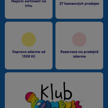
Nejširší sortiment na
Rezervovat zde
27 kamenných prodejen
Dnes od 10:00
trhu
·
poslední kus skladem
Bambule Olomouc Šantovka
Rezervovat zde
Dnes od 11:00
·
skladem 2 kusy
Bambule Ostrava Géčko
Rezervovat zde
Dnes od 11:00
·
poslední kus skladem
Doprava zdarma od
Rezervace na prodejně
1500 Kč
zdarma
Bambule Plzeň NC Galerie
Slovany
Rezervovat zde
Dnes od 11:00
·
skladem 3 kusy
Bambule Plzeň OC Olympia 2
Rezervovat zde
Dnes od 11:00
·
skladem 3 kusy
Bambule Praha Černý Most
Rezervovat zde