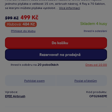
jednoho plyšáka o velikosti 15 cm, airbrush nástroj, 4 fixy a 70 šablon,
se kterými můžete plyšáka vyzdobit…
Více informací
499 Kč
599 Kč
skladem 4 kusy
Klubová:
484 Kč
Přihlásit do klubu
Ihned k odeslání
Do košíku
Rezervovat na prodejně
Ihned k odběru na
20 pobočkách
Dnes od 10:00
Pohlídat psem
Poslat přátelům
Výrobce:
Kód produktu:
EPEE Airbrush
OFG266EPE