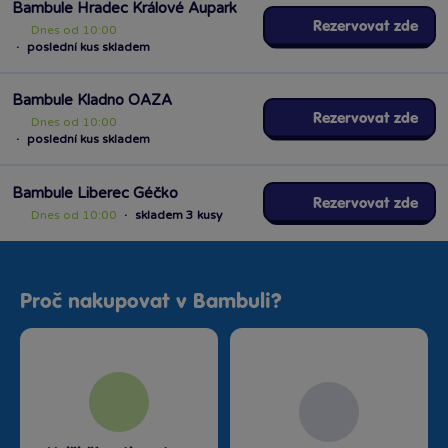
Bambule Hradec Králové Aupark
Rezervovat zde
Dnes od 10:00
·
poslední kus skladem
Bambule Kladno OAZA
Rezervovat zde
Dnes od 10:00
·
poslední kus skladem
Bambule Liberec Géčko
Rezervovat zde
Dnes od 10:00
·
skladem 3 kusy
Bambule Liberec OC Nisa
Rezervovat zde
Dnes od 10:00
·
skladem 3 kusy
Proč nakupovat v Bambuli?
Bambule Mladá Boleslav OC
Olympia
Rezervovat zde
Dnes od 10:00
·
skladem 3 kusy
Bambule OC Šestka