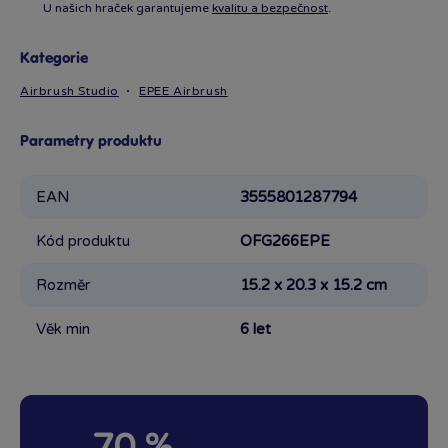
U našich hraček garantujeme
kvalitu a bezpečnost
.
Kategorie
Airbrush Studio
EPEE Airbrush
Parametry produktu
EAN
3555801287794
Kód produktu
OFG266EPE
Rozměr
15.2 x 20.3 x 15.2 cm
Věk min
6 let
70 %