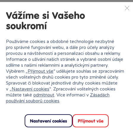
PPL výdejní místa
Od středy
12.08.
Vážíme si Vašeho
soukromí
Používáme cookies a obdobné technologie nezbytné
Zásilkovna
Od čtvrtka
13.08.
pro správné fungování webu, a dále pro účely analýzy
provozu a návštěvnosti a personalizaci obsahu a reklamy.
Informace o užívání našich stránek a vybrané osobní údaje
sdílíme s našimi reklamními a analytickými partnery.
Výběrem „
Přijmout vše
“ udělujete souhlas se zpracováním
PPL
Od čtvrtka
13.08.
všech volitelných druhů cookies pro tyto zmíněné účely.
Spravovat či blokovat jednotlivé druhy cookies můžete
v „
Nastavení cookies
“. Zpracování volitelných cookies
můžete také
odmítnout
. Více informací v
Zásadách
používání souborů cookies
.
GEIS
Od čtvrtka
13.08.
Nastavení cookies
Přijmout vše