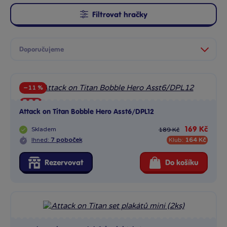
Filtrovat hračky
−11 %
Sleva
Attack on Titan Bobble Hero Asst6/DPL12
Novinka
Skladem
169 Kč
189 Kč
Ihned:
7 poboček
Klub:
164 Kč
Rezervovat
Do košíku