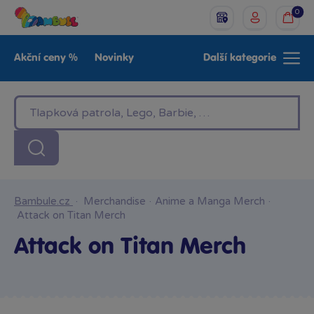
0
Akční ceny %
Novinky
Další kategorie
Venkovní hračky
Znáte z TV
LEGO®
Pro kluky
Pro holky
Baby
Značky
Bambule.cz
·
Merchandise
·
Anime a Manga Merch
·
Attack on Titan Merch
Attack on Titan Merch