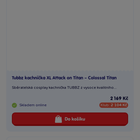
Tubbz kachnička XL Attack on Titan – Colossal Titan
Sběratelská cosplay kachnička TUBBZ z vysoce kvalitního...
2 169 Kč
Skladem
online
Klub:
2 104 Kč
Do košíku