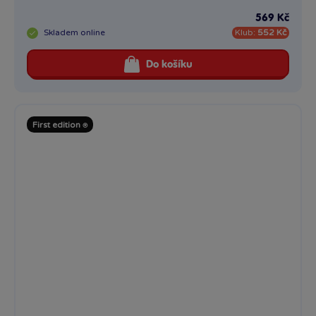
569 Kč
Skladem
online
Klub:
552 Kč
Do košíku
First edition ⍟