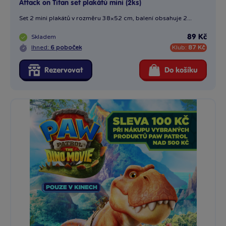
Attack on Titan set plakátů mini (2ks)
Set 2 mini plakátů v rozměru 38×52 cm, balení obsahuje 2...
Skladem
89 Kč
Ihned:
6 poboček
Klub:
87 Kč
Rezervovat
Do košíku