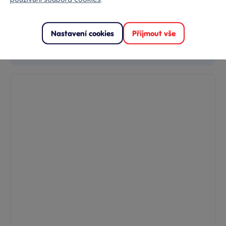
209 Kč
Skladem
online
Klub:
203 Kč
Nastavení cookies
Přijmout vše
Do košíku