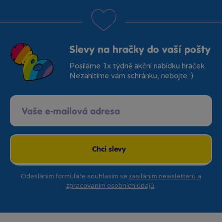
Slevy na hračky do vaší pošty
Posíláme 1x týdně akční nabídku hraček.
Nezahltíme vám schránku, nebojte :)
Chci slevy
Odesláním formuláře souhlasím se
zasíláním newsletterů a
zpracováním osobních údajů
.