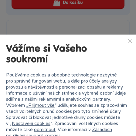
Do košíku
Vážíme si Vašeho
soukromí
Používáme cookies a obdobné technologie nezbytné
pro správné fungování webu, a dále pro účely analýzy
provozu a návštěvnosti a personalizaci obsahu a reklamy.
Informace o užívání našich stránek a vybrané osobní údaje
sdílíme s našimi reklamními a analytickými partnery.
Výběrem „
Přijmout vše
“ udělujete souhlas se zpracováním
všech volitelných druhů cookies pro tyto zmíněné účely.
Spravovat či blokovat jednotlivé druhy cookies můžete
v „
Nastavení cookies
“. Zpracování volitelných cookies
Hrnek Attack On Titan 315ml
můžete také
odmítnout
. Více informací v
Zásadách
Keramický hrnek v objemu 315 ml. Hrnek je možné použít do...
používání souborů cookies
.