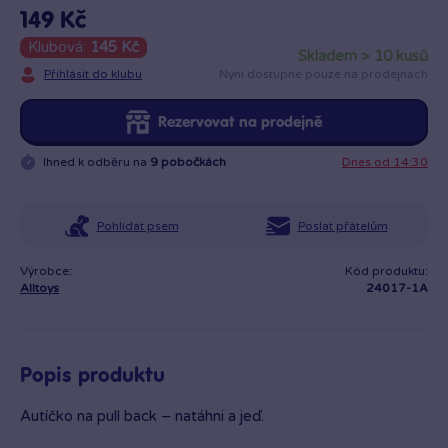
149 Kč
Klubová:
145 Kč
skladem > 10 kusů
Přihlásit do klubu
Nyní dostupné pouze na prodejnách
Rezervovat na prodejně
Ihned k odběru na
9 pobočkách
Dnes od 14:30
Pohlídat psem
Poslat přátelům
Výrobce:
Kód produktu:
Alltoys
24017-1A
Popis produktu
Autíčko na pull back – natáhni a jeď.