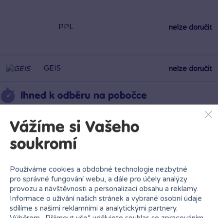
PPL
nelze doručit
GEIS
nelze doručit
Ihned k odběru na pobočce
Vážíme si Vašeho
Bambule Brno NC Královo Pole
Rezervovat zde
soukromí
Dnes od 14:30
·
skladem 5 kusů
Používáme cookies a obdobné technologie nezbytné
Bambule Liberec Géčko
Rezervovat zde
pro správné fungování webu, a dále pro účely analýzy
Dnes od 14:30
·
skladem 7 kusů
provozu a návštěvnosti a personalizaci obsahu a reklamy.
Informace o užívání našich stránek a vybrané osobní údaje
sdílíme s našimi reklamními a analytickými partnery.
Bambule Liberec OC Nisa
Rezervovat zde
Výběrem „
Přijmout vše
“ udělujete souhlas se zpracováním