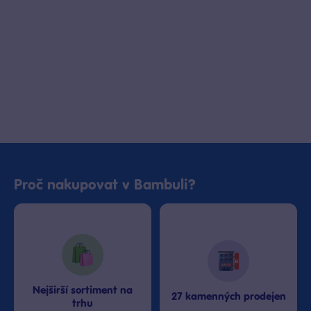
Bambule Praha Zličín Metropole
Rezervovat zde
Dnes od 15:30
·
skladem > 10 kusů
Bambule Teplice OC Galerie
Rezervovat zde
Dnes od 15:30
·
poslední kus skladem
Proč nakupovat v Bambuli?
Nejširší sortiment na
27 kamenných prodejen
trhu