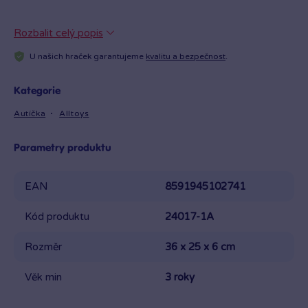
Rozbalit celý popis
U našich hraček garantujeme
kvalitu a bezpečnost
.
Kategorie
Autíčka
Alltoys
Parametry produktu
EAN
8591945102741
Kód produktu
24017-1A
Rozměr
36 x 25 x 6 cm
Věk min
3 roky