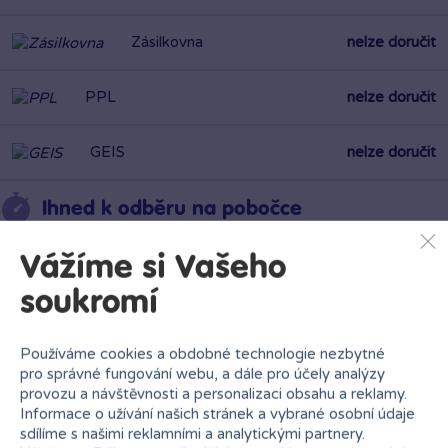
Zásilkovna
nelze doručit
PPL
nelze doručit
GEIS
nelze doručit
Ihned k odběru na pobočce
Vážíme si Vašeho
soukromí
Bambule Liberec Géčko
Používáme cookies a obdobné technologie nezbytné
Rezervovat zde
Zítra od 10:00
pro správné fungování webu, a dále pro účely analýzy
·
poslední kus skladem
provozu a návštěvnosti a personalizaci obsahu a reklamy.
Informace o užívání našich stránek a vybrané osobní údaje
sdílíme s našimi reklamními a analytickými partnery.
Bambule Liberec OC Nisa