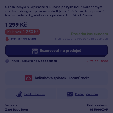
Usínání nebylo nikdy krásnější. Duhová postýlka BABY born se svým
zasněným designem je zárukou sladkých snů. Kačenka Berta pomáhá
hraním ukolébavky, když se veze po duze. Při…
Více informací
1 299 Kč
Klubová:
1 260 Kč
poslední kus skladem
Přihlásit do klubu
Nyní dostupné pouze na prodejnách
Rezervovat na prodejně
Ihned k odběru na
5 pobočkách
Zítra od 10:00
Kalkulačka splátek HomeCredit
Pohlídat psem
Poslat přátelům
Výrobce:
Kód produktu:
Zapf Baby Born
835999ZAP