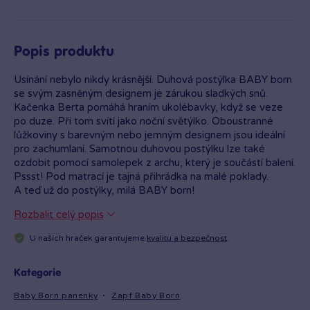
Popis produktu
Usínání nebylo nikdy krásnější. Duhová postýlka BABY born
se svým zasněným designem je zárukou sladkých snů.
Kačenka Berta pomáhá hraním ukolébavky, když se veze
po duze. Při tom svítí jako noční světýlko. Oboustranné
lůžkoviny s barevným nebo jemným designem jsou ideální
pro zachumlaní. Samotnou duhovou postýlku lze také
ozdobit pomocí samolepek z archu, který je součástí balení.
Pssst! Pod matrací je tajná přihrádka na malé poklady.
A teď už do postýlky, milá BABY born!
Rozbalit celý popis
U našich hraček garantujeme
kvalitu a bezpečnost
.
Kategorie
Baby Born panenky
Zapf Baby Born