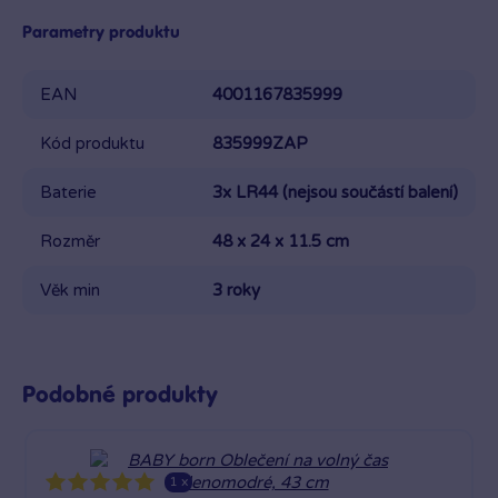
Parametry produktu
EAN
4001167835999
Kód produktu
835999ZAP
Baterie
3x LR44 (nejsou součástí balení)
Rozměr
48 x 24 x 11.5 cm
Věk min
3 roky
Podobné produkty
1 x