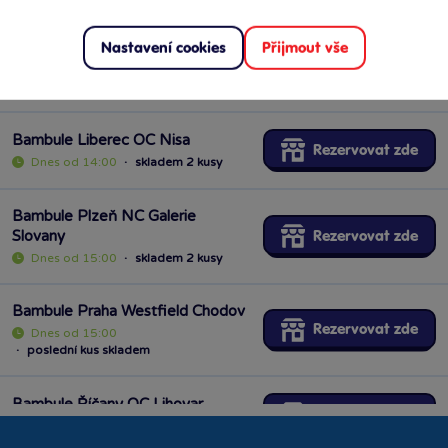
Bambule Kladno OAZA
Nastavení cookies
Přijmout vše
Rezervovat zde
Dnes od 14:00
·
poslední kus skladem
Bambule Liberec OC Nisa
Rezervovat zde
Dnes od 14:00
·
skladem 2 kusy
Bambule Plzeň NC Galerie
Slovany
Rezervovat zde
Dnes od 15:00
·
skladem 2 kusy
Bambule Praha Westfield Chodov
Rezervovat zde
Dnes od 15:00
·
poslední kus skladem
Bambule Říčany OC Lihovar
Rezervovat zde
Dnes od 14:00
·
skladem 8 kusů