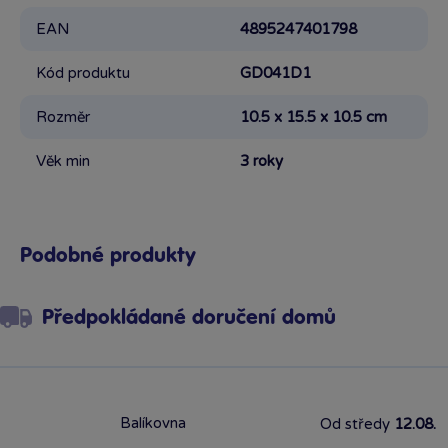
EAN
4895247401798
Kód produktu
GD041D1
Rozměr
10.5 x 15.5 x 10.5 cm
Věk min
3 roky
Podobné produkty
Předpokládané doručení domů
Balíkovna
Od středy
12.08.