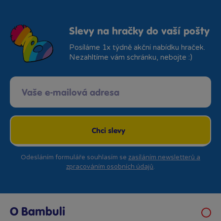
Slevy na hračky do vaší pošty
Posíláme 1x týdně akční nabídku hraček.
Nezahltíme vám schránku, nebojte :)
Chci slevy
Odesláním formuláře souhlasím se
zasíláním newsletterů a
zpracováním osobních údajů
.
O Bambuli