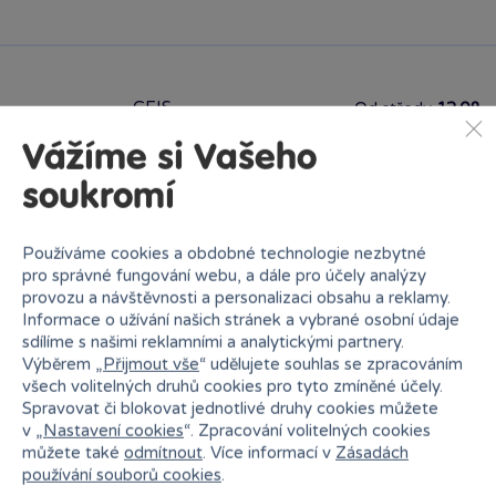
GEIS
Od středy
12.08.
Vážíme si Vašeho
soukromí
Vložit produkt do košíku
Používáme cookies a obdobné technologie nezbytné
pro správné fungování webu, a dále pro účely analýzy
Ihned k odběru na pobočce
provozu a návštěvnosti a personalizaci obsahu a reklamy.
Informace o užívání našich stránek a vybrané osobní údaje
sdílíme s našimi reklamními a analytickými partnery.
Výběrem „
Přijmout vše
“ udělujete souhlas se zpracováním
všech volitelných druhů cookies pro tyto zmíněné účely.
Spravovat či blokovat jednotlivé druhy cookies můžete
v „
Nastavení cookies
“. Zpracování volitelných cookies
Bambule České Budějovice OC
můžete také
odmítnout
. Více informací v
Zásadách
Čtyři Dvory
Rezervovat zde
používání souborů cookies
.
Dnes od 14:00
·
skladem 4 kusy