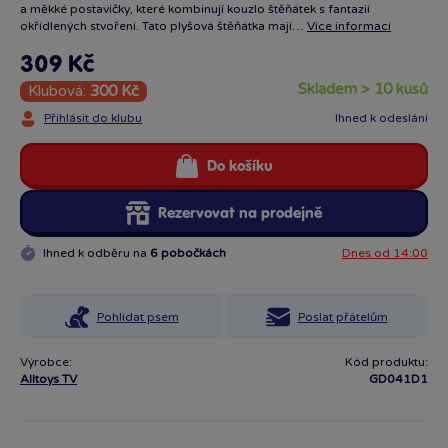
a měkké postavičky, které kombinují kouzlo štěňátek s fantazií
okřídlených stvoření. Tato plyšová štěňátka mají…
Více informací
309 Kč
skladem > 10 kusů
Klubová:
300 Kč
Přihlásit do klubu
Ihned k odeslání
Do košíku
Rezervovat na prodejně
Ihned k odběru na
6 pobočkách
Dnes od 14:00
Pohlídat psem
Poslat přátelům
Výrobce:
Kód produktu:
Alltoys TV
GD041D1