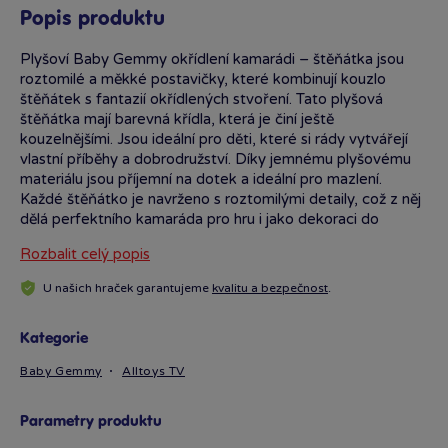
Popis produktu
Plyšoví Baby Gemmy okřídlení kamarádi – štěňátka jsou
roztomilé a měkké postavičky, které kombinují kouzlo
štěňátek s fantazií okřídlených stvoření. Tato plyšová
štěňátka mají barevná křídla, která je činí ještě
kouzelnějšími. Jsou ideální pro děti, které si rády vytvářejí
vlastní příběhy a dobrodružství. Díky jemnému plyšovému
materiálu jsou příjemní na dotek a ideální pro mazlení.
Každé štěňátko je navrženo s roztomilými detaily, což z něj
dělá perfektního kamaráda pro hru i jako dekoraci do
dětského pokojíčku.
Rozbalit celý popis
U našich hraček garantujeme
kvalitu a bezpečnost
.
Kategorie
Baby Gemmy
Alltoys TV
Parametry produktu