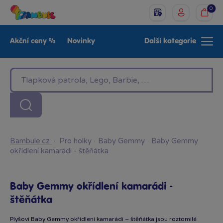
0
Akční ceny %
Novinky
Další kategorie
Venkovní hračky
Znáte z TV
LEGO®
Pro kluky
Pro holky
Baby
Značky
Bambule.cz
·
Pro holky
·
Baby Gemmy
·
Baby Gemmy
okřídlení kamarádi - štěňátka
Baby Gemmy okřídlení kamarádi -
štěňátka
Plyšoví Baby Gemmy okřídlení kamarádi – štěňátka jsou roztomilé