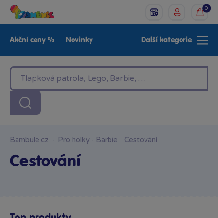
0
Akční ceny %
Novinky
Další kategorie
Venkovní hračky
Znáte z TV
LEGO®
Pro kluky
Pro holky
Baby
Značky
Bambule.cz
·
Pro holky
·
Barbie
·
Cestování
Cestování
Top produkty