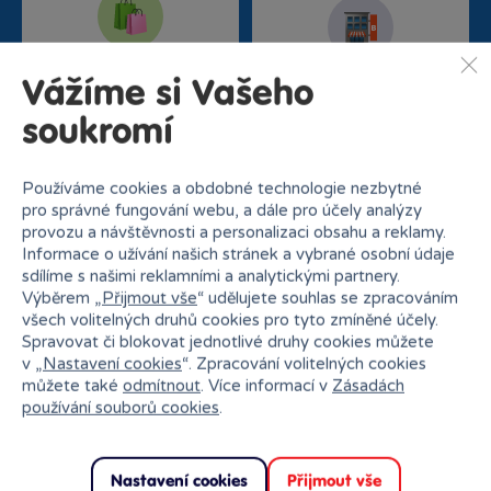
Nejširší sortiment na
27 kamenných prodejen
Vážíme si Vašeho
trhu
soukromí
Používáme cookies a obdobné technologie nezbytné
pro správné fungování webu, a dále pro účely analýzy
provozu a návštěvnosti a personalizaci obsahu a reklamy.
Informace o užívání našich stránek a vybrané osobní údaje
sdílíme s našimi reklamními a analytickými partnery.
Výběrem „
Přijmout vše
“ udělujete souhlas se zpracováním
Doprava zdarma od
Rezervace na prodejně
všech volitelných druhů cookies pro tyto zmíněné účely.
1500 Kč
zdarma
Spravovat či blokovat jednotlivé druhy cookies můžete
v „
Nastavení cookies
“. Zpracování volitelných cookies
můžete také
odmítnout
. Více informací v
Zásadách
používání souborů cookies
.
Nastavení cookies
Přijmout vše