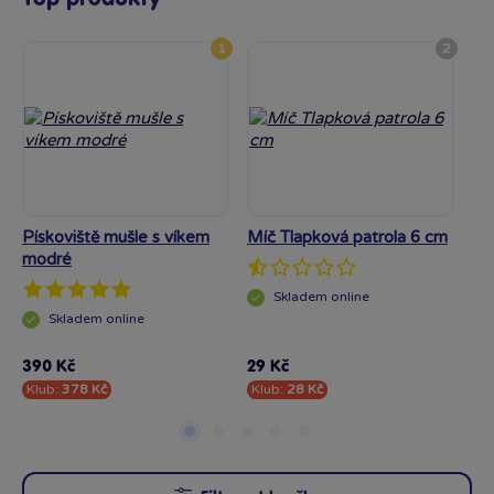
1
2
Pískoviště mušle s víkem
Míč Tlapková patrola 6 cm
Di
modré
Skladem
online
Skladem
online
390 Kč
29 Kč
27
Klub:
378 Kč
Klub:
28 Kč
Kl