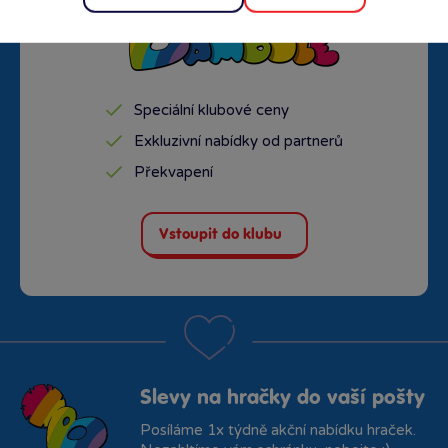
Speciální klubové ceny
Exkluzivní nabídky od partnerů
Překvapení
Vstoupit do klubu
Slevy na hračky do vaší pošty
Posíláme 1x týdně akční nabídku hraček.