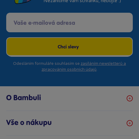
Nezahltíme vám schránku, nebojte :)
Chci slevy
Odesláním formuláře souhlasím se
zasíláním newsletterů a
zpracováním osobních údajů
.
O Bambuli
Kariéra
Klub hraček
Vše o nákupu
Prodejny Bambule
Obchodní podmínky
Bezpečnost hraček