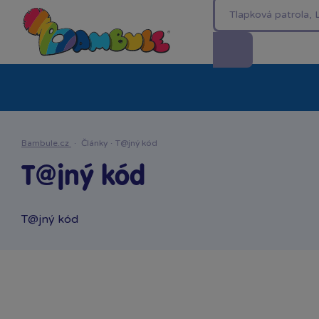
Kategorie
Akční ceny %
Novinky
Venkovn
Bambule.cz
·
Články
·
T@jný kód
T@jný kód
T@jný kód