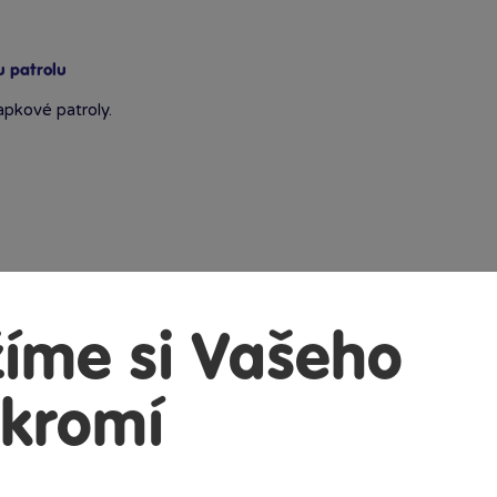
u patrolu
apkové patroly.
íme si Vašeho
kromí
uli?