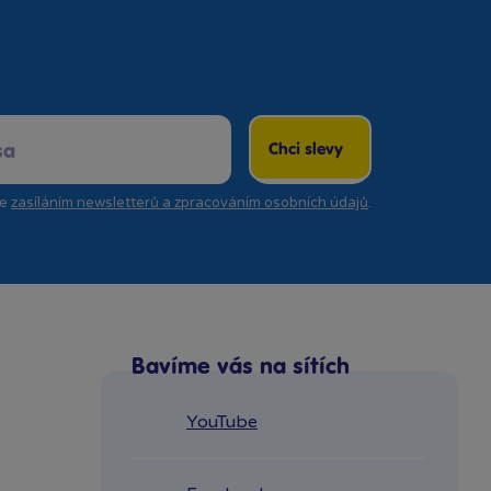
Chci slevy
se
zasíláním newsletterů a zpracováním osobních údajů
.
Bavíme vás na sítích
YouTube