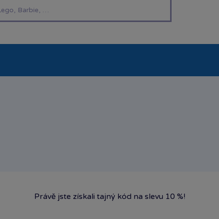
í hračky
Znáte z TV
LEGO®
Pro kluky
Pro h
Právě jste získali tajný kód na slevu 10 %!