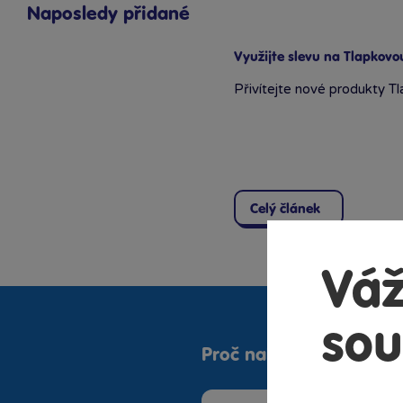
Naposledy přidané
Využijte slevu na Tlapkovo
Přivítejte nové produkty Tl
Celý článek
Váž
sou
Proč nakupovat v Bamb