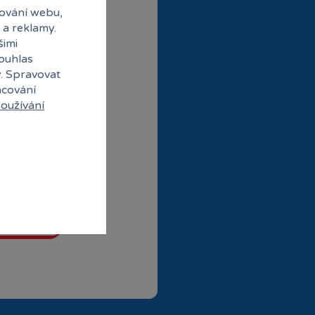
ování webu,
 a reklamy.
šimi
souhlas
y. Spravovat
acování
oužívání
ubové ceny
abídky od partnerů
 do klubu