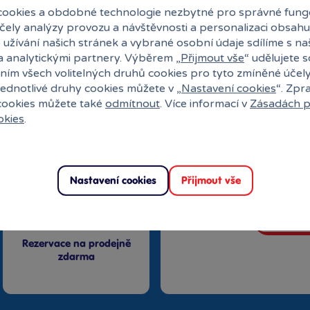
ookies a obdobné technologie nezbytné pro správné fung
účely analýzy provozu a návštěvnosti a personalizaci obsahu
 užívání našich stránek a vybrané osobní údaje sdílíme s na
a analytickými partnery. Výběrem „
Přijmout vše
“ udělujete 
ním všech volitelných druhů cookies pro tyto zmíněné účel
jednotlivé druhy cookies můžete v „
Nastavení cookies
“. Zpr
27 kamenných prodejen
 cookies můžete také
odmítnout
. Více informací v
Zásadách p
okies
.
Speciální kl
Exkluzivní n
Překvapení
Nastavení cookies
Přijmout vše
Vstoupit
Rezervace na prodejně
zdarma