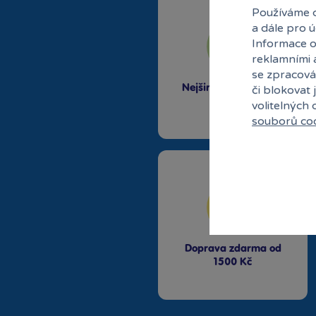
Používáme c
a dále pro 
Informace o
reklamními 
se zpracová
Nejširší sortiment na
či blokovat 
trhu
volitelných
souborů co
Doprava zdarma od
1500 Kč