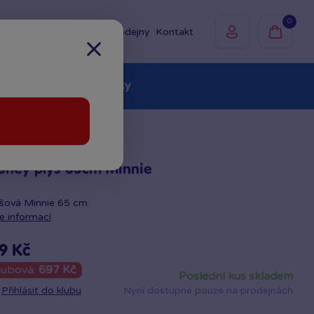
0
Prodejny
Kontakt
olky
Baby
Značky
sney plyš 65cm Minnie
šová Minnie 65 cm.
e informací
9 Kč
lubová:
697 Kč
poslední kus skladem
Přihlásit do klubu
Nyní dostupné pouze na prodejnách