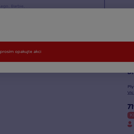
í hračky
Znáte z TV
LEGO®
Pro kluky
Pro h
prosím opakujte akci
Di
Ply
Víc
71
K