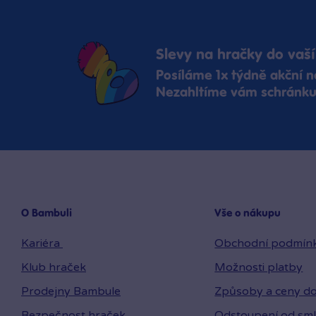
Slevy na hračky do vaší
Posíláme 1x týdně akční n
Nezahltíme vám schránku,
O Bambuli
Vše o nákupu
Kariéra
Obchodní podmín
Klub hraček
Možnosti platby
Prodejny Bambule
Způsoby a ceny do
Bezpečnost hraček
Odstoupení od sm