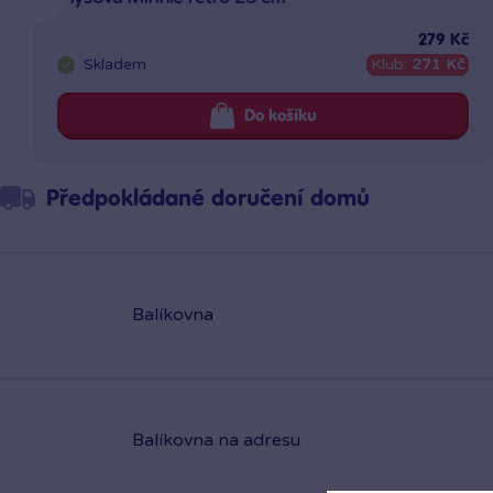
279 Kč
Skladem
Klub:
271 Kč
Do košíku
Předpokládané doručení domů
Balíkovna
Balíkovna na adresu
PPL výdejní místa