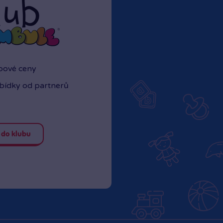
ubové ceny
abídky od partnerů
 do klubu