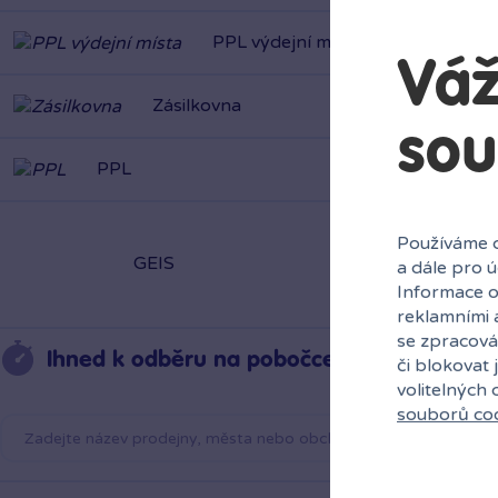
Zásilkovna
Váž
PPL
sou
GEIS
Používáme c
a dále pro 
Informace o
Ihned k odběru na pobočce
reklamními 
se zpracová
či blokovat 
volitelných
souborů co
Bambule Brno NC Královo Pole
Dnes od 11:30
·
poslední kus skladem