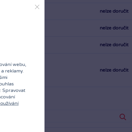
nelze doručit
nelze doručit
nelze doručit
ování webu,
 a reklamy.
šimi
souhlas
y. Spravovat
acování
oužívání
Rezervovat zde