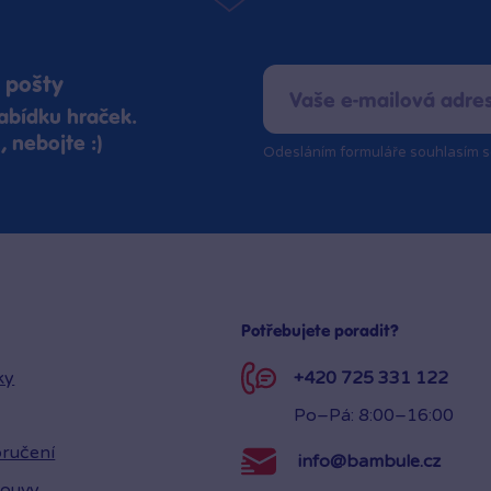
 pošty
abídku hraček.
 nebojte :)
Odesláním formuláře souhlasím 
Potřebujete poradit?
ky
+420 725 331 122
Po–Pá: 8:00–16:00
ručení
info@bambule.cz
louvy