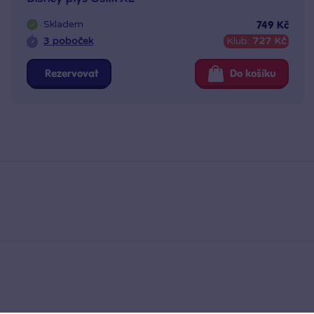
Skladem
749 Kč
3 poboček
Klub:
727 Kč
Rezervovat
Do košíku