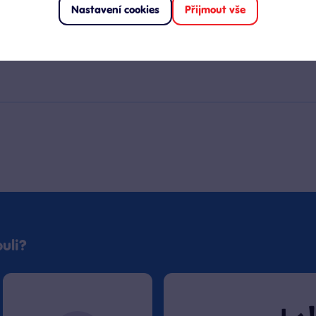
Nastavení cookies
Přijmout vše
uli?