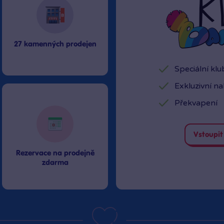
27 kamenných prodejen
Speciální kl
Exkluzivní n
Překvapení
Vstoupit
Rezervace na prodejně
zdarma