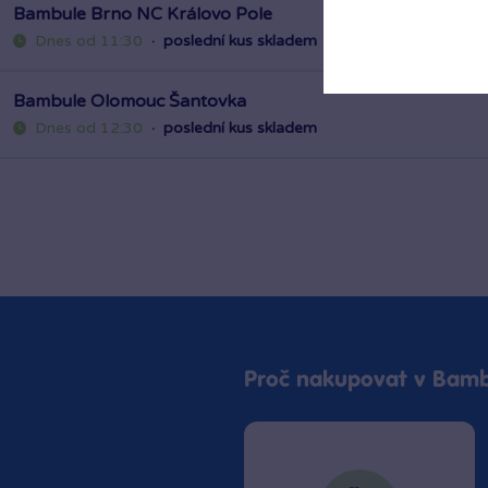
Bambule Olomouc Šantovka
Dnes od 12:30
·
poslední kus skladem
Proč nakupovat v Bamb