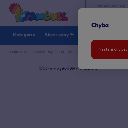
Chyba
Kategorie
Akční ceny %
Novinky
Venkovn
Nastala chyba, 
Bambule.cz
·
Plyšové
·
Plyšové hračky
·
Disney plyš 65cm Minnie