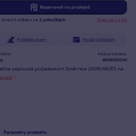
Rezervovat na prodejně
Ihned k odběru na
2 pobočkách
Dnes od 11:30
Pohlídat psem
Poslat přátelům
robce:
Kód produktu:
no
664043DIN
ačka odpovídá požadavkům Směrnice 2009/48/ES na
zpečnost hraček. Výrobek splňuje požadavky zákona
zbalit
8/2000 Sb. o ochraně veřejného zdraví. Splňuje limity,
eré jsou obsaženy ve Vyhlášce MZ č.84/2001 Sb.
Parametry produktu