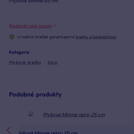
Plyšová Minnie 65 cm.
Rozbalit celý popis
U našich hraček garantujeme
kvalitu a bezpečnost
.
Kategorie
Plyšové hračky
Dino
Podobné produkty
Plyšová Minnie retro 25 cm