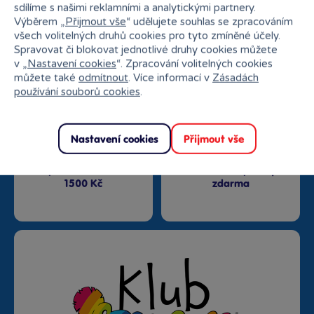
sdílíme s našimi reklamními a analytickými partnery.
Výběrem „
Přijmout vše
“ udělujete souhlas se zpracováním
Nejširší sortiment na
27 kamenných prodejen
všech volitelných druhů cookies pro tyto zmíněné účely.
trhu
Spravovat či blokovat jednotlivé druhy cookies můžete
v „
Nastavení cookies
“. Zpracování volitelných cookies
můžete také
odmítnout
. Více informací v
Zásadách
používání souborů cookies
.
Nastavení cookies
Přijmout vše
Doprava zdarma od
Rezervace na prodejně
1500 Kč
zdarma