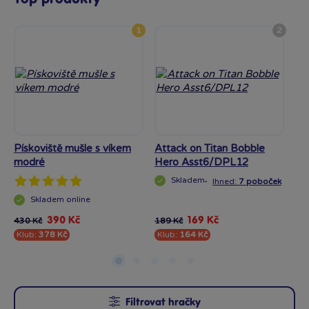
1
2
Pískoviště mušle s víkem
Attack on Titan Bobble
Ka
modré
Hero Asst6/DPL12
pi
Skladem
·
Ihned:
7 poboček
Skladem
online
·
I
390 Kč
169 Kč
39
430 Kč
189 Kč
Klub:
378 Kč
Klub:
164 Kč
Kl
Filtrovat hračky