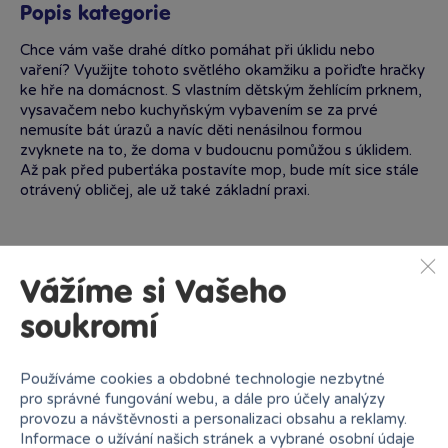
Popis kategorie
Chce vám vaše drahé dítko pomáhat při úklidu nebo
vaření? Využijte tohoto světlého okamžiku a pořiďte hračky
ke hře na domácnost. S vlastním dětským žehlícím prknem,
vysavačem nebo kuchyňským vybavením se za prvé
nemusíte bát úrazů a navíc děti nenásilnou formou
zvyknete na to, že doma v budoucnu pomůžou s úklidem.
Až pak před puberťáka postavíte mop, bude mít sice stále
otrávený obličej, ale už také základní praxi.
Vážíme si Vašeho
soukromí
Proč nakupovat v Bambuli?
Používáme cookies a obdobné technologie nezbytné
pro správné fungování webu, a dále pro účely analýzy
provozu a návštěvnosti a personalizaci obsahu a reklamy.
Informace o užívání našich stránek a vybrané osobní údaje