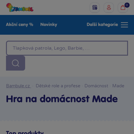
0
Akční ceny %
Novinky
Další kategorie
Venkovní hračky
Znáte z TV
LEGO®
Pro kluky
Pro holky
Baby
Značky
Bambule.cz
·
Dětské role a profese
·
Domácnost
·
Made
Hra na domácnost Made
Top produkty