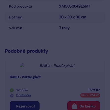
Kód produktu
XM5050049LSMT
Rozměr
30 x 30 x 30 cm
Věk min
3 roky
Podobné produkty
BABU - Puzzle piráti
Skladem
179 Kč
7 poboček
Klub:
174 Kč
Rezervovat
Do košíku