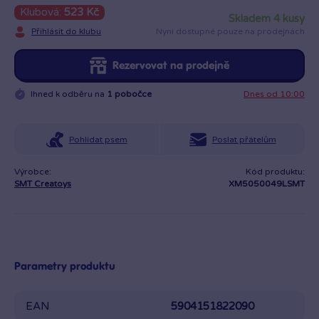
Klubová:
523 Kč
skladem 4 kusy
Přihlásit do klubu
Nyní dostupné pouze na prodejnách
Rezervovat na prodejně
Ihned k odběru na
1 pobočce
Dnes od 10:00
Pohlídat psem
Poslat přátelům
Výrobce:
Kód produktu:
SMT Creatoys
XM5050049LSMT
Parametry produktu
EAN
5904151822090