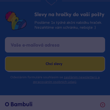
Slevy na hračky do vaší pošty
Posíláme 1x týdně akční nabídku hraček.
Nezahltíme vám schránku, nebojte :)
Chci slevy
Odesláním formuláře souhlasím se
zasíláním newsletterů a
zpracováním osobních údajů
.
O Bambuli