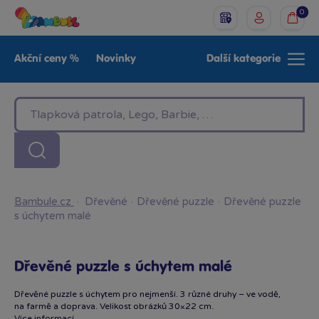
0
Akční ceny %
Novinky
Další kategorie
Venkovní hračky
Znáte z TV
LEGO®
Pro kluky
Pro holky
Baby
Značky
Bambule.cz
·
Dřevěné
·
Dřevěné puzzle
·
Dřevěné puzzle
s úchytem malé
Dřevěné puzzle s úchytem malé
Dřevěné puzzle s úchytem pro nejmenší. 3 různé druhy – ve vodě,
na farmě a doprava. Velikost obrázků 30×22 cm.
Více informací