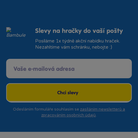
Slevy na hračky do vaší pošty
Posíláme 1x týdně akční nabídku hraček.
Nezahltíme vám schránku, nebojte :)
Chci slevy
Odesláním formuláře souhlasím se
zasíláním newsletterů a
zpracováním osobních údajů
.