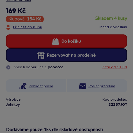
169 Kč
skladem 4 kusy
Klubová:
164 Kč
Přihlásit do klubu
Ihned k odeslání
Do košíku
Rezervovat na prodejně
Ihned k odběru na
1 pobočce
Zítra od 11:00
Pohlídat psem
Poslat přátelům
Výrobce:
Kód produktu:
Johntoy
22257JOT
Dodáváme pouze 1ks dle skladové dostupnosti.