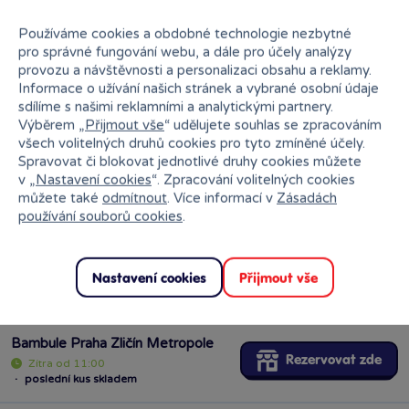
Používáme cookies a obdobné technologie nezbytné
pro správné fungování webu, a dále pro účely analýzy
GEIS
Od čtvrtka
13.08.
provozu a návštěvnosti a personalizaci obsahu a reklamy.
Informace o užívání našich stránek a vybrané osobní údaje
sdílíme s našimi reklamními a analytickými partnery.
Výběrem „
Přijmout vše
“ udělujete souhlas se zpracováním
všech volitelných druhů cookies pro tyto zmíněné účely.
Spravovat či blokovat jednotlivé druhy cookies můžete
Vložit produkt do košíku
v „
Nastavení cookies
“. Zpracování volitelných cookies
můžete také
odmítnout
. Více informací v
Zásadách
používání souborů cookies
.
Ihned k odběru na pobočce
Nastavení cookies
Přijmout vše
Bambule Praha Zličín Metropole
Rezervovat zde
Zítra od 11:00
·
poslední kus skladem