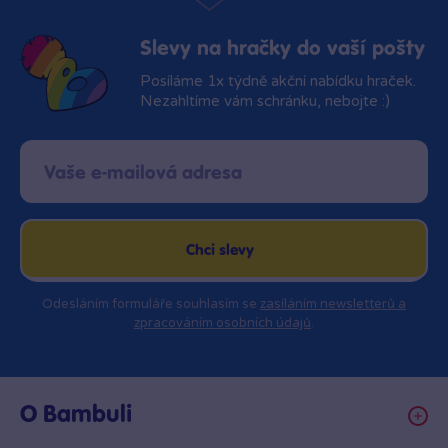
Slevy na hračky do vaší pošty
Posíláme 1x týdně akční nabídku hraček.
Nezahltíme vám schránku, nebojte :)
Chci slevy
Odesláním formuláře souhlasím se
zasíláním newsletterů a
zpracováním osobních údajů
.
O Bambuli
Kariéra