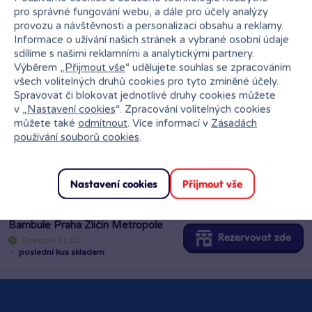
pro správné fungování webu, a dále pro účely analýzy
provozu a návštěvnosti a personalizaci obsahu a reklamy.
Informace o užívání našich stránek a vybrané osobní údaje
sdílíme s našimi reklamními a analytickými partnery.
Výběrem „
Přijmout vše
“ udělujete souhlas se zpracováním
všech volitelných druhů cookies pro tyto zmíněné účely.
Bambule Mladá Boleslav OC
Spravovat či blokovat jednotlivé druhy cookies můžete
Olympia
v „
Nastavení cookies
“. Zpracování volitelných cookies
Rezervovat zde
můžete také
odmítnout
. Více informací v
Zásadách
Dnes od 10:00
·
poslední kus skladem
používání souborů cookies
.
Bambule Praha Černý Most
Rezervovat zde
Nastavení cookies
Přijmout vše
Dnes od 11:00
·
skladem 2 kusy
Bambule Praha Zličín Metropole
Rezervovat zde
Dnes od 11:00
·
poslední kus skladem