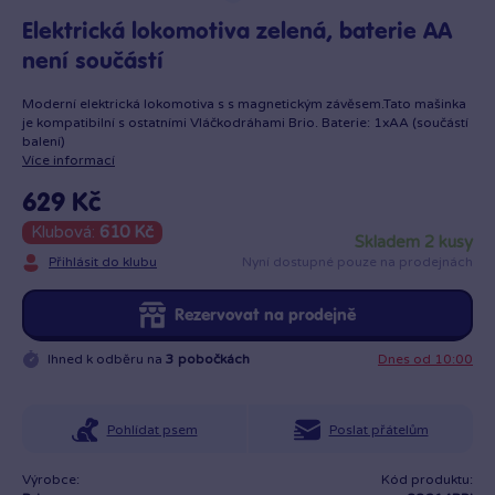
Elektrická lokomotiva zelená, baterie AA
není součástí
Moderní elektrická lokomotiva s s magnetickým závěsem.Tato mašinka
je kompatibilní s ostatními Vláčkodráhami Brio. Baterie: 1xAA (součástí
balení)
Více informací
629 Kč
Klubová:
610 Kč
skladem 2 kusy
Přihlásit do klubu
Nyní dostupné pouze na prodejnách
Rezervovat na prodejně
Ihned k odběru na
3 pobočkách
Dnes od 10:00
Pohlídat psem
Poslat přátelům
Výrobce:
Kód produktu: