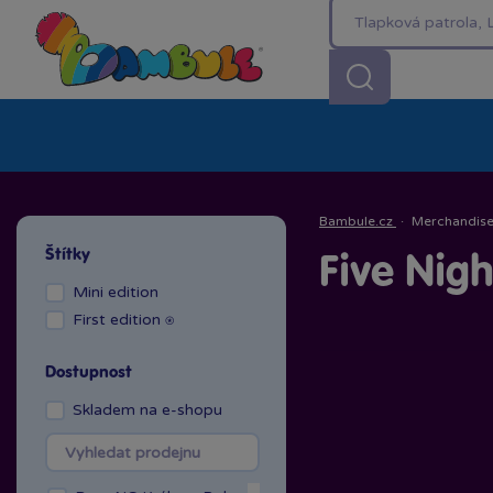
Kategorie
Akční ceny %
Novinky
Venkovn
Bambule.cz
·
Merchandis
Štítky
Five Nig
Mini edition
First edition ⍟
Dostupnost
Skladem na e-shopu