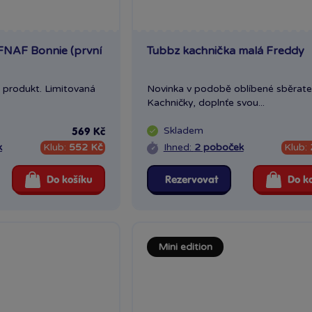
FNAF Bonnie (první
Tubbz kachnička malá Freddy
ý produkt. Limitovaná
Novinka v podobě oblíbené sběrate
Kachničky, doplnťe svou...
Skladem
569 Kč
k
Klub:
552 Kč
Ihned:
2 poboček
Klub:
Do košíku
Rezervovat
Do k
Mini edition