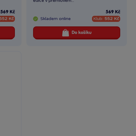
edice v premiovém...
569 Kč
569 Kč
552 Kč
Skladem
online
Klub:
552 Kč
Do košíku