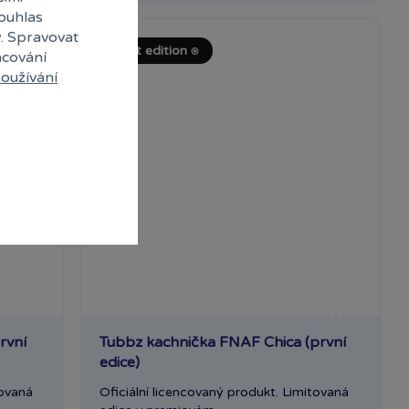
souhlas
y. Spravovat
First edition ⍟
acování
oužívání
rvní
Tubbz kachnička FNAF Chica (první
edice)
tovaná
Oficiální licencovaný produkt. Limitovaná