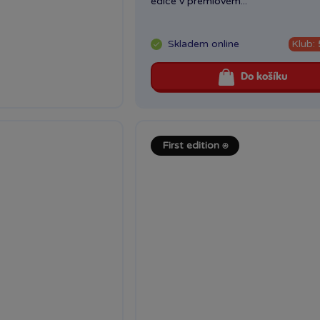
edice v premiovém...
Skladem
online
Klub:
Do košíku
First edition ⍟