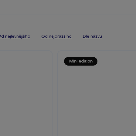
d nejlevnějšího
Od nejdražšího
Dle názvu
Mini edition