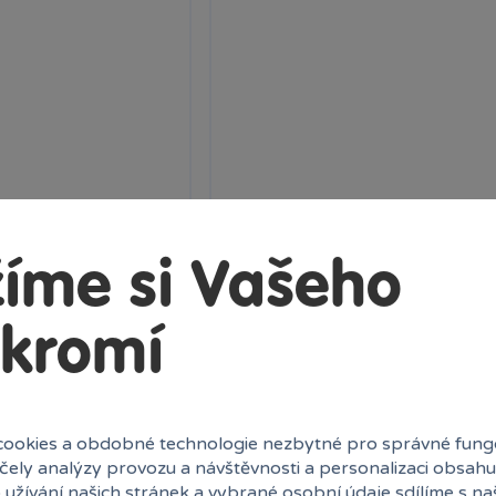
malá Chica
Tubbz kachnička malá Bonnie
íme si Vašeho
líbené sběratelské
Novinka v podobě oblíbené sběrate
vou...
Kachničky, doplnťe svou...
kromí
Skladem
249 Kč
k
Klub:
242 Kč
Ihned:
1 poboček
Klub:
ookies a obdobné technologie nezbytné pro správné fung
Do košíku
Rezervovat
Do k
účely analýzy provozu a návštěvnosti a personalizaci obsahu
 užívání našich stránek a vybrané osobní údaje sdílíme s na