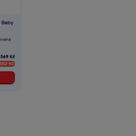
s Baby
tovaná
569 Kč
552 Kč