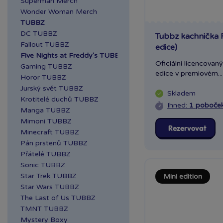
Superman Merch
Teplice OC Galerie
Wonder Woman Merch
TUBBZ
DC TUBBZ
Tubbz kachnička 
Fallout TUBBZ
edice)
Five Nights at Freddy's TUBBZ
Oficiální licencovan
Gaming TUBBZ
edice v premiovém...
Horor TUBBZ
Jurský svět TUBBZ
Skladem
Krotitelé duchů TUBBZ
Ihned:
1 poboče
Manga TUBBZ
Mimoni TUBBZ
Rezervovat
Minecraft TUBBZ
Pán prstenů TUBBZ
Přátelé TUBBZ
Sonic TUBBZ
Star Trek TUBBZ
Mini edition
Star Wars TUBBZ
The Last of Us TUBBZ
TMNT TUBBZ
Mystery Boxy