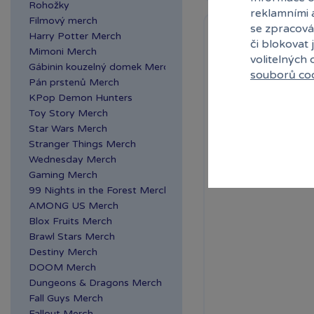
Rohožky
reklamními 
Filmový merch
se zpracová
Harry Potter Merch
či blokovat 
Mimoni Merch
volitelných
Gábinin kouzelný domek Merch
souborů co
Pán prstenů Merch
KPop Demon Hunters
Toy Story Merch
Star Wars Merch
Stranger Things Merch
Wednesday Merch
Gaming Merch
99 Nights in the Forest Merch
AMONG US Merch
Blox Fruits Merch
Brawl Stars Merch
Destiny Merch
DOOM Merch
Dungeons & Dragons Merch
Fall Guys Merch
Fallout Merch