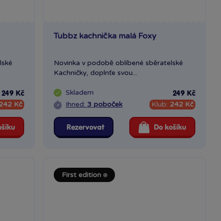
Tubbz kachnička malá Foxy
lské
Novinka v podobě oblíbené sběratelské
Kachničky, doplnťe svou...
Skladem
249 Kč
249 Kč
242 Kč
Ihned:
3 poboček
Klub:
242 Kč
ošíku
Rezervovat
Do košíku
First edition ⍟