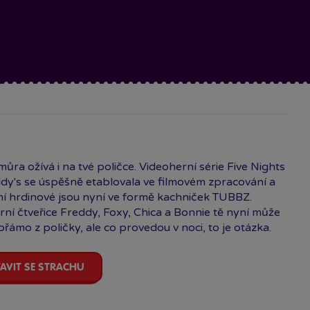
ůra ožívá i na tvé poličce. Videoherní série Five Nights
ddy's se úspěšně etablovala ve filmovém zpracování a
ní hrdinové jsou nyní ve formě kachniček TUBBZ.
ní čtveřice Freddy, Foxy, Chica a Bonnie tě nyní může
 přámo z poličky, ale co provedou v noci, to je otázka.
AVIT SE STRACHU