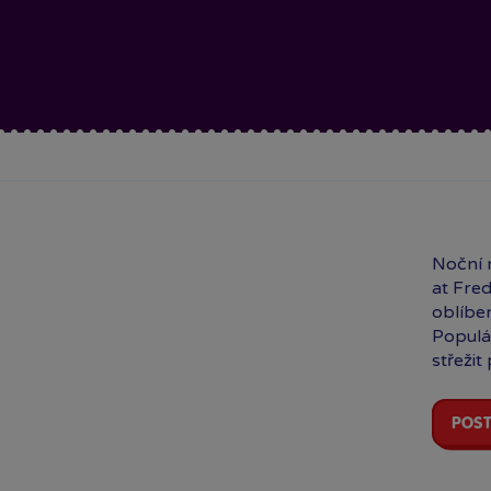
Noční m
at Fre
oblíbe
Populár
střežit
POST