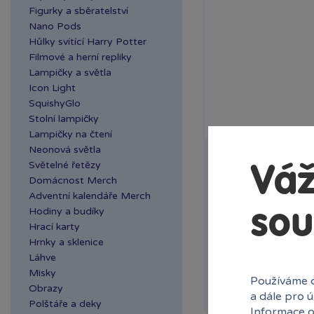
Figurky a sběratelství
Nano Pods
Hůlky svítící Harry Potter
Filmové a herní repliky
Lampičky a světla
Icon Light
SquishyGlo
Stolní lampičky
Lampičky na čtení
Neonová světla
Tubbz kachnička 
Světelné řetězy
Váž
Domácnost Merch
Novinka v podobě ob
Adventní kalendáře Merch
Kachničky, doplnťe s
sou
Hodiny a budíky
Hrací karty
Skladem
Hrnky a sklenice
Ihned:
2 poboče
Láhve
Misky
Používáme c
Rezervovat
Obrazy
a dále pro 
Polštáře a deky
Informace o