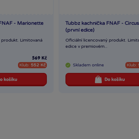
FNAF - Marionette
Tubbz kachnička FNAF - Circu
(první edice)
ý produkt. Limitovaná
Oficiální licencovaný produkt. Limi
edice v premiovém...
569 Kč
Klub:
552 Kč
Skladem
online
Klub:
o košíku
Do košíku