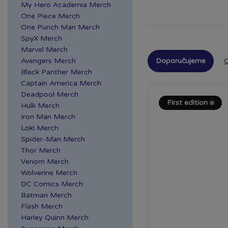
Slovany
My Hero Academia Merch
Plzeň OC Olympia 2
One Piece Merch
One Punch Man Merch
Praha Centrum
SpyX Merch
Stromovka
Marvel Merch
Praha Černý Most
Doporučujeme
O
Avengers Merch
Praha NC Eden
Black Panther Merch
Praha OC Arkády
Captain America Merch
Pankrác
Deadpool Merch
First edition ⍟
Praha OC Flora
Hulk Merch
Iron Man Merch
Praha OC Galerie
Loki Merch
Butovice
Spider-Man Merch
Praha OC Galerie Harfa
Thor Merch
Praha OC Krakov
Venom Merch
Praha OC Letňany
Wolverine Merch
Praha Westfield
DC Comics Merch
Chodov
Batman Merch
Flash Merch
Praha Zličín Metropole
Harley Quinn Merch
Říčany OC Lihovar