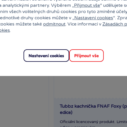
a analytickými partnery. Výběrem „
Přijmout vše
“ udělujete 
ním všech volitelných druhů cookies pro tyto zmíněné účel
First edition ⍟
jednotlivé druhy cookies můžete v „
Nastavení cookies
“. Zpr
 cookies můžete také
odmítnout
. Více informací v
Zásadách p
okies
.
Nastavení cookies
Přijmout vše
Tubbz kachnička FNAF Foxy (p
edice)
Oficiální licencovaný produkt. Limi