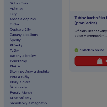
Skibidi Toilet
Aphmau
Tary
Tubbz kachnička 
Móda a doplňky
(první edice)
Trička
Čepice a šály
Oficiální licencovan
Župany a bačkory
edice v premiovém...
Šperky
Klíčenky
Skladem
online
Tašky
Batohy a brašny
Peněženky
D
Pláště
Školní potřeby a doplňky
Pera a tužky
Bloky a diáře
Školní sety
Penály Merch
Kreativní sety
Samolepky a magnetky