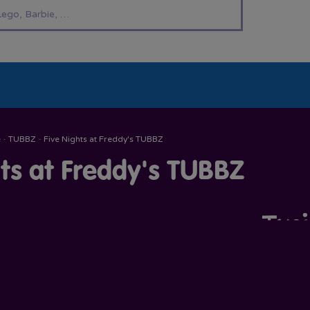
í hračky
Znáte z TV
LEGO®
Pro kluky
Pro h
e
·
TUBBZ
·
Five Nights at Freddy's TUBBZ
hts at Freddy's TUBBZ