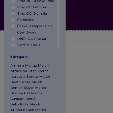
Brno NC Královo Pole
Brno OC Futurum
Brno OC Olympia
Černošice
České Budějovice OC
Čtyři Dvory
Děčín OC Pivovar
Florenc Oasis
Hradec Králové Aupark
Kategorie
Kladno OAZA
Liberec Géčko
Anime a Manga Merch
Liberec OC Nisa
Attack on Titan Merch
Naruto a Boruto Merch
Mladá Boleslav OC
Death Note Merch
Olympia
Demon Slayer Merch
OC Šestka
Dragon Ball Merch
Olomouc Šantovka
Gundam Merch
Ostrava Géčko
Hello Kitty Merch
Plzeň NC Galerie
Jujutsu Kaisen Merch