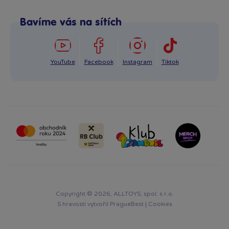
Po–Pá: 8:00–16:00
Reklamace
Bavíme vás na sítích
info@bambule.cz
Ochrana osobních údajů GDPR
Napsat zprávu
YouTube
Facebook
Instagram
Tiktok
Copyright © 2026, ALLTOYS, spol. s r.o.
S hravostí vytvořil
PragueBest
|
Cookies