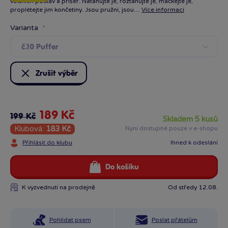
vodních postav a příšer. Natahujte je, roztahujte je, mačkejte je,
proplétejte jim končetiny. Jsou pružní, jsou…
Více informací
Varianta
č.10 Puffer
Zrušit výběr
189 Kč
199 Kč
skladem 5 kusů
Klubová:
183 Kč
Nyní dostupné pouze v e-shopu
Přihlásit do klubu
Ihned k odeslání
Do košíku
K vyzvednutí na prodejně
Od středy 12.08.
Pohlídat psem
Poslat přátelům