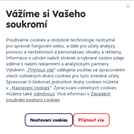
Flexi Monster 4 série
Vážíme si Vašeho
199 Kč
soukromí
Skladem
Klub:
193 Kč
Do výběru variant
Používáme cookies a obdobné technologie nezbytné
pro správné fungování webu, a dále pro účely analýzy
provozu a návštěvnosti a personalizaci obsahu a reklamy.
Informace o užívání našich stránek a vybrané osobní údaje
sdílíme s našimi reklamními a analytickými partnery.
Výběrem „
Přijmout vše
“ udělujete souhlas se zpracováním
všech volitelných druhů cookies pro tyto zmíněné účely.
Spravovat či blokovat jednotlivé druhy cookies můžete
Proč nakupovat v Bambuli?
v „
Nastavení cookies
“. Zpracování volitelných cookies
můžete také
odmítnout
. Více informací v
Zásadách
používání souborů cookies
.
Nastavení cookies
Přijmout vše
Nejširší sortiment na