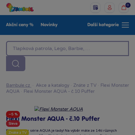
0
Akční ceny %
Novinky
Další kategorie
Venkovní hračky
Znáte z TV
LEGO®
Pro kluky
Pro holky
Baby
Značky
Bambule.cz
·
Akce a katalogy
·
Znáte z TV
·
Flexi Monster
AQUA
·
Flexi Monster AQUA - č.10 Puffer
−5 %
Flexi Monster AQUA - č.10 Puffer
Sleva
Flexi Monster série AQUA je tady! Na výběr máte ze 14ti různých
Znáte z TV