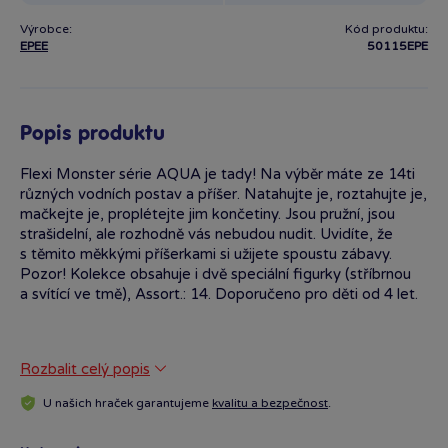
Výrobce:
Kód produktu:
EPEE
50115EPE
Popis produktu
Flexi Monster série AQUA je tady! Na výběr máte ze 14ti
různých vodních postav a příšer. Natahujte je, roztahujte je,
mačkejte je, proplétejte jim končetiny. Jsou pružní, jsou
strašidelní, ale rozhodně vás nebudou nudit. Uvidíte, že
s těmito měkkými příšerkami si užijete spoustu zábavy.
Pozor! Kolekce obsahuje i dvě speciální figurky (stříbrnou
a svítící ve tmě), Assort.: 14. Doporučeno pro děti od 4 let.
Rozbalit celý popis
U našich hraček garantujeme
kvalitu a bezpečnost
.