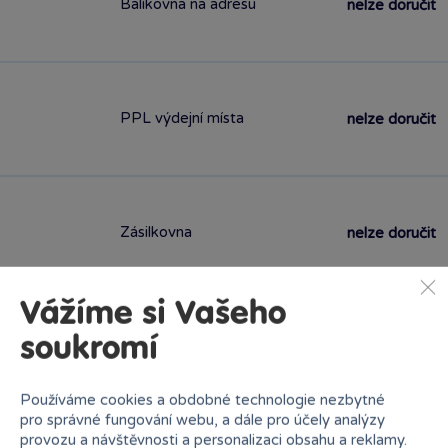
Balíkovna na adresu
nelze doručit
PPL výdejní místa
nelze doručit
Zásilkovna
nelze doručit
Vážíme si Vašeho
soukromí
PPL
nelze doručit
Používáme cookies a obdobné technologie nezbytné
pro správné fungování webu, a dále pro účely analýzy
provozu a návštěvnosti a personalizaci obsahu a reklamy.