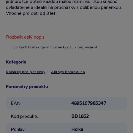
jednorožce potěší každou malou maminku. Jsou snadno
ovladatelné a ideální na procházky s oblíbenou panenkou.
Vhodné pro děti od 3 let.
Rozbalit celý popis
U našich hraček garantujeme
kvalitu a bezpečnost
.
Kategorie
Kočárky pro panenky
Alltoys Bambolína
Parametry produktu
EAN
4895167985347
Kód produktu
BD1852
Pohlaví
Holka