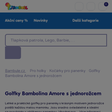
0
Akční ceny %
Novinky
Další kategorie
Venkovní hračky
Znáte z TV
LEGO®
Pro kluky
Pro holky
Baby
Značky
Bambule.cz
·
Pro holky
·
Kočárky pro panenky
·
Golfky
Bambolina Amore s jednorožcem
Golfky Bambolina Amore s jednorožcem
Lehké a praktické golfky pro panenky s krásným motivem jednorožce
potěší každou malou maminku. Jsou snadno ovladatelné a ideální
na procházky s oblíbenou panenkou. Vhodné pro…
Více informací