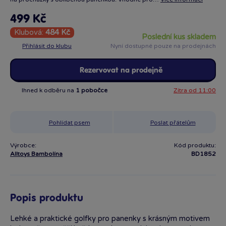
499 Kč
Klubová:
484 Kč
poslední kus skladem
Přihlásit do klubu
Nyní dostupné pouze na prodejnách
Rezervovat na prodejně
Ihned k odběru na
1 pobočce
Zítra od 11:00
Pohlídat psem
Poslat přátelům
Výrobce:
Kód produktu:
Alltoys Bambolína
BD1852
Popis produktu
Lehké a praktické golfky pro panenky s krásným motivem