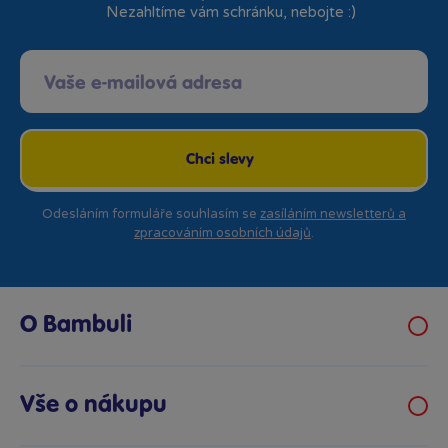
Nezahltíme vám schránku, nebojte :)
Chci slevy
Odesláním formuláře souhlasím se
zasíláním newsletterů a
zpracováním osobních údajů
.
O Bambuli
Kariéra
Klub hraček
Vše o nákupu
Prodejny Bambule
Obchodní podmínky