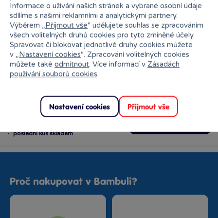
GEIS
Informace o užívání našich stránek a vybrané osobní údaje
nelze doručit
sdílíme s našimi reklamními a analytickými partnery.
Výběrem „
Přijmout vše
“ udělujete souhlas se zpracováním
všech volitelných druhů cookies pro tyto zmíněné účely.
Spravovat či blokovat jednotlivé druhy cookies můžete
Ihned k odběru na pobočce
v „
Nastavení cookies
“. Zpracování volitelných cookies
můžete také
odmítnout
. Více informací v
Zásadách
používání souborů cookies
.
Nastavení cookies
Přijmout vše
Bambule Říčany OC Lihovar
Rezervovat zde
Zítra od 11:00
·
poslední kus skladem
Proč nakupovat v Bambuli?