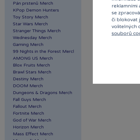
Pán prstenů Merch
reklamními 
KPop Demon Hunters
se zpracová
Toy Story Merch
či blokovat 
Star Wars Merch
volitelných
Stranger Things Merch
souborů co
Wednesday Merch
Gaming Merch
99 Nights in the Forest Merch
AMONG US Merch
Blox Fruits Merch
Brawl Stars Merch
Destiny Merch
DOOM Merch
Dungeons & Dragons Merch
Fall Guys Merch
Fallout Merch
Fortnite Merch
God of War Merch
Horizon Merch
Mass Effect Merch