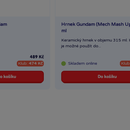
dam
Hrnek Gundam (Mech Mash Up
ml
Keramický hrnek v objemu 315 ml. 
je možné použít do...
489 Kč
Klub:
474 Kč
Skladem
online
Klub
o košíku
Do košíku