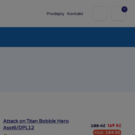
0
Prodejny
Kontakt
olky
Baby
Značky
Attack on Titan Bobble Hero
189 Kč
169 Kč
Asst6/DPL12
Klub:
164 Kč