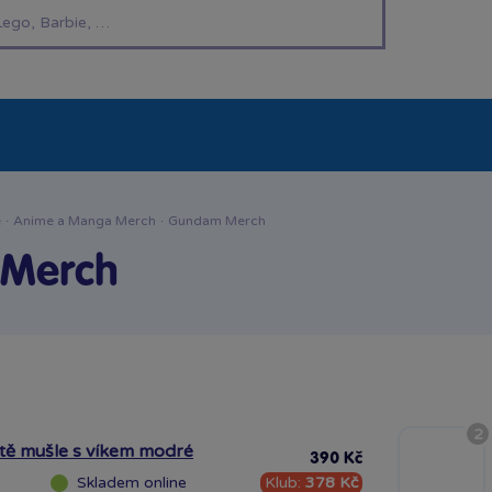
í hračky
Znáte z TV
LEGO®
Pro kluky
Pro h
e
·
Anime a Manga Merch
·
Gundam Merch
Merch
2
ště mušle s víkem modré
390 Kč
Klub:
378 Kč
Skladem
online