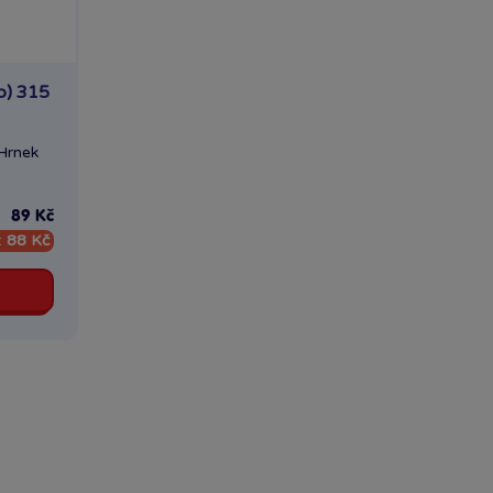
) 315
Hrnek
89 Kč
:
88 Kč