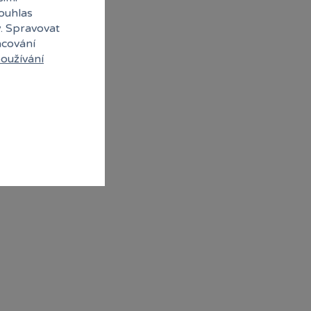
souhlas
y. Spravovat
acování
oužívání