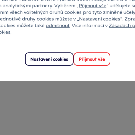
a analytickými partnery. Výběrem „
Přijmout vše
“ udělujete 
ním všech volitelných druhů cookies pro tyto zmíněné účel
jednotlivé druhy cookies můžete v „
Nastavení cookies
“. Zpr
 cookies můžete také
odmítnout
. Více informací v
Zásadách p
okies
.
Nastavení cookies
Přijmout vše