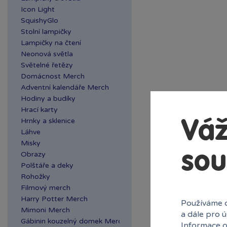
Icon Light
SquishyGlo
Stolní lampičky
Lampičky na čtení
Neonová světla
Světelné řetězy
Domácnost Merch
Adventní kalendáře Merch
Hodiny a budíky
Hrací karty
Hrnky a sklenice
Váž
Láhve
Misky
sou
Obrazy
Polštáře a deky
Rohožky
Filmový merch
Harry Potter Merch
Používáme c
Mimoni Merch
a dále pro 
Gábinin kouzelný domek Merch
Informace o