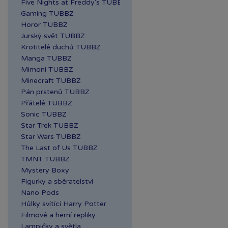
Five Nights at Freddy's TUBBZ
Gaming TUBBZ
Horor TUBBZ
Jurský svět TUBBZ
Krotitelé duchů TUBBZ
Manga TUBBZ
Mimoni TUBBZ
Minecraft TUBBZ
Pán prstenů TUBBZ
Přátelé TUBBZ
Sonic TUBBZ
Star Trek TUBBZ
Star Wars TUBBZ
The Last of Us TUBBZ
TMNT TUBBZ
Mystery Boxy
Figurky a sběratelství
Nano Pods
Hůlky svítící Harry Potter
Filmové a herní repliky
Lampičky a světla