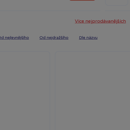
Více nejprodávanějších
d nejlevnějšího
Od nejdražšího
Dle názvu