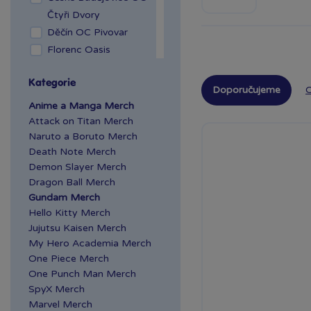
Čtyři Dvory
Děčín OC Pivovar
Florenc Oasis
Hradec Králové Aupark
Kategorie
Kladno OAZA
Doporučujeme
O
Liberec Géčko
Anime a Manga Merch
Liberec OC Nisa
Attack on Titan Merch
Naruto a Boruto Merch
Mladá Boleslav OC
Death Note Merch
Olympia
Demon Slayer Merch
OC Šestka
Dragon Ball Merch
Olomouc Šantovka
Gundam Merch
Ostrava Géčko
Hello Kitty Merch
Plzeň NC Galerie
Jujutsu Kaisen Merch
Slovany
My Hero Academia Merch
Plzeň OC Olympia 2
One Piece Merch
One Punch Man Merch
Praha Centrum
SpyX Merch
Stromovka
Marvel Merch
Praha Černý Most