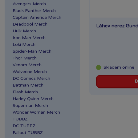
Avengers Merch
Praha NC Eden
Black Panther Merch
Praha OC Arkády
Captain America Merch
Pankrác
Deadpool Merch
Láhev nerez Gun
Praha OC Flora
Hulk Merch
Iron Man Merch
Praha OC Galerie
Loki Merch
Butovice
Spider-Man Merch
Praha OC Galerie Harfa
Thor Merch
Praha OC Krakov
Venom Merch
Skladem
online
Praha OC Letňany
Wolverine Merch
Praha Westfield
DC Comics Merch
D
Chodov
Batman Merch
Flash Merch
Praha Zličín Metropole
Harley Quinn Merch
Říčany OC Lihovar
Superman Merch
Teplice OC Galerie
Wonder Woman Merch
TUBBZ
DC TUBBZ
Fallout TUBBZ