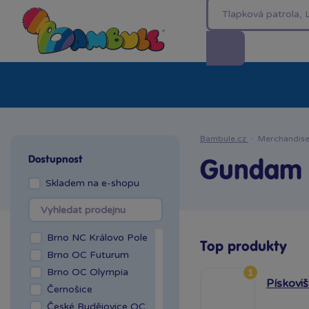
Kategorie
Akční ceny %
Novinky
Venkovn
Bambule.cz
·
Merchandis
Dostupnost
Gundam 
Skladem na e-shopu
Brno NC Královo Pole
Top produkty
Brno OC Futurum
Brno OC Olympia
1
Pískovi
Černošice
České Budějovice OC