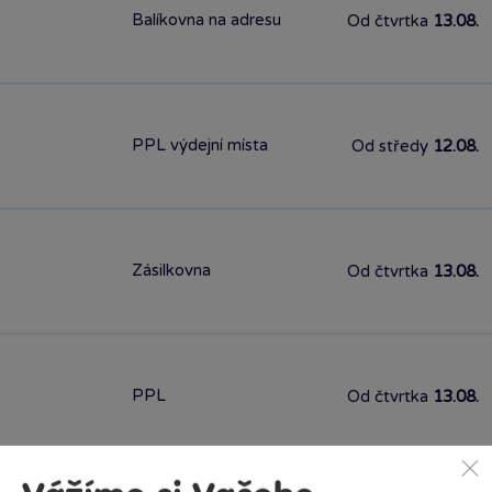
Balíkovna na adresu
Od čtvrtka
13.08.
PPL výdejní místa
Od středy
12.08.
Zásilkovna
Od čtvrtka
13.08.
PPL
Od čtvrtka
13.08.