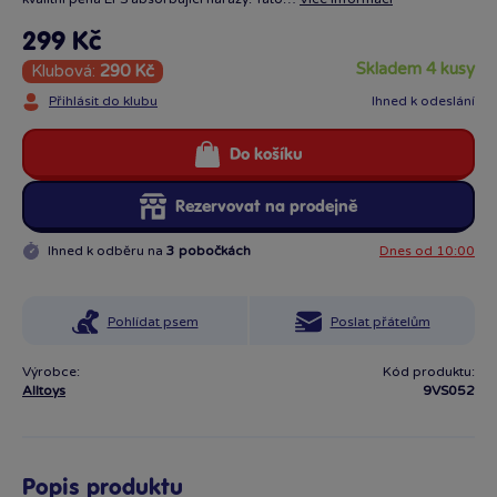
299 Kč
skladem 4 kusy
Klubová:
290 Kč
Přihlásit do klubu
Ihned k odeslání
Do košíku
Rezervovat na prodejně
Ihned k odběru na
3 pobočkách
Dnes od 10:00
Pohlídat psem
Poslat přátelům
Výrobce:
Kód produktu:
Alltoys
9VS052
Popis produktu