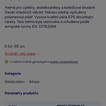
Helma pro cyklisty, skateboardisty a kolečkové bruslaře.
Devět chladících větrání. Nárazu odolný vyztužený
polymerový plášť. Vysoce kvalitní pěna EPS absorbující
nárazy. Tato helma byla testována a schválena podle
evropské normy EN 1078:2044
S 52–55 cm
Rozbalit celý popis
U našich hraček garantujeme
kvalitu a bezpečnost
.
Kategorie
Dětské helmy
Alltoys
Parametry produktu