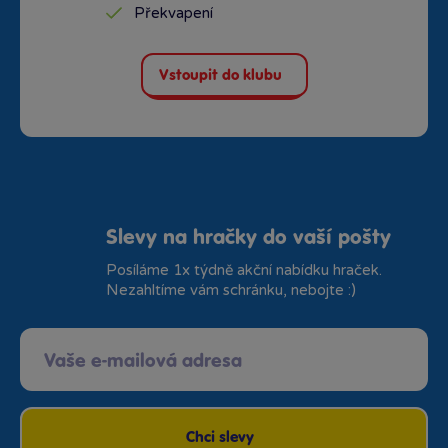
Překvapení
Vstoupit do klubu
Slevy na hračky do vaší pošty
Posíláme 1x týdně akční nabídku hraček.
Nezahltíme vám schránku, nebojte :)
Chci slevy