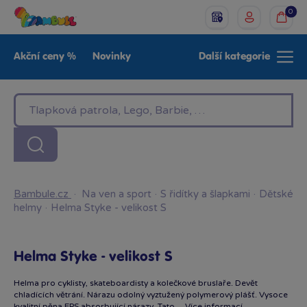
0
Akční ceny %
Novinky
Další kategorie
Venkovní hračky
Znáte z TV
LEGO®
Pro kluky
Pro holky
Baby
Značky
Bambule.cz
·
Na ven a sport
·
S řidítky a šlapkami
·
Dětské
helmy
·
Helma Styke - velikost S
Helma Styke - velikost S
Helma pro cyklisty, skateboardisty a kolečkové bruslaře. Devět
chladících větrání. Nárazu odolný vyztužený polymerový plášť. Vysoce
kvalitní pěna EPS absorbující nárazy. Tato…
Více informací