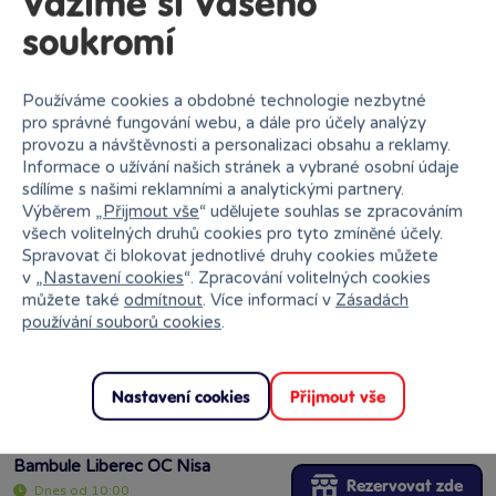
Vážíme si Vašeho
GEIS
Od čtvrtka
13.08.
soukromí
Používáme cookies a obdobné technologie nezbytné
pro správné fungování webu, a dále pro účely analýzy
provozu a návštěvnosti a personalizaci obsahu a reklamy.
Vložit produkt do košíku
Informace o užívání našich stránek a vybrané osobní údaje
sdílíme s našimi reklamními a analytickými partnery.
Výběrem „
Přijmout vše
“ udělujete souhlas se zpracováním
Ihned k odběru na pobočce
všech volitelných druhů cookies pro tyto zmíněné účely.
Spravovat či blokovat jednotlivé druhy cookies můžete
v „
Nastavení cookies
“. Zpracování volitelných cookies
můžete také
odmítnout
. Více informací v
Zásadách
používání souborů cookies
.
Bambule Brno NC Královo Pole
Rezervovat zde
Dnes od 10:00
Nastavení cookies
Přijmout vše
·
poslední kus skladem
Bambule Liberec OC Nisa
Rezervovat zde
Dnes od 10:00