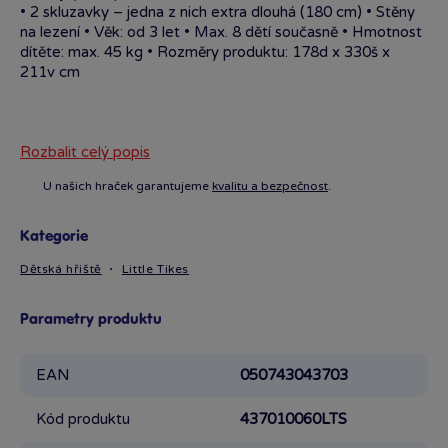
• 2 skluzavky – jedna z nich extra dlouhá (180 cm) • Stěny
na lezení • Věk: od 3 let • Max. 8 dětí současně • Hmotnost
dítěte: max. 45 kg • Rozměry produktu: 178d x 330š x
211v cm
Rozbalit celý popis
U našich hraček garantujeme
kvalitu a bezpečnost
.
Kategorie
Dětská hřiště
Little Tikes
Parametry produktu
EAN
050743043703
Kód produktu
437010060LTS