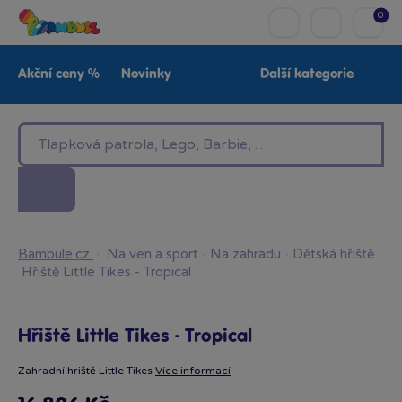
0
Akční ceny %
Novinky
Další kategorie
Venkovní hračky
Znáte z TV
LEGO®
Pro kluky
Pro holky
Baby
Značky
Bambule.cz
·
Na ven a sport
·
Na zahradu
·
Dětská hřiště
·
Hřiště Little Tikes - Tropical
Hřiště Little Tikes - Tropical
Zahradní hriště Little Tikes
Více informací