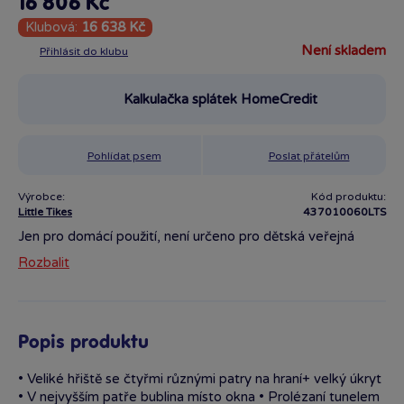
16 806 Kč
Klubová:
16 638 Kč
není skladem
Přihlásit do klubu
Kalkulačka splátek HomeCredit
Pohlídat psem
Poslat přátelům
Výrobce:
Kód produktu:
Little Tikes
437010060LTS
Jen pro domácí použití, není určeno pro dětská veřejná
hřiště. Doporučujeme pravidelnou kontrolu hlavních dílů,
Rozbalit
upevňovacích prvků a dohled dospělé osoby při hře.
Popis produktu
• Veliké hřiště se čtyřmi různými patry na hraní+ velký úkryt
• V nejvyšším patře bublina místo okna • Prolézaní tunelem