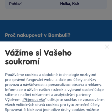
Pohlaví
Holka, Kluk
Proč nakupovat v Bambuli?
Vážíme si Vašeho
soukromí
Nejširší sortiment na
Používáme cookies a obdobné technologie nezbytné
27 kamenných prodejen
trhu
pro správné fungování webu, a dále pro účely analýzy
provozu a návštěvnosti a personalizaci obsahu a reklamy.
Informace o užívání našich stránek a vybrané osobní údaje
sdílíme s našimi reklamními a analytickými partnery.
Výběrem „
Přijmout vše
“ udělujete souhlas se zpracováním
všech volitelných druhů cookies pro tyto zmíněné účely.
Spravovat či blokovat jednotlivé druhy cookies můžete