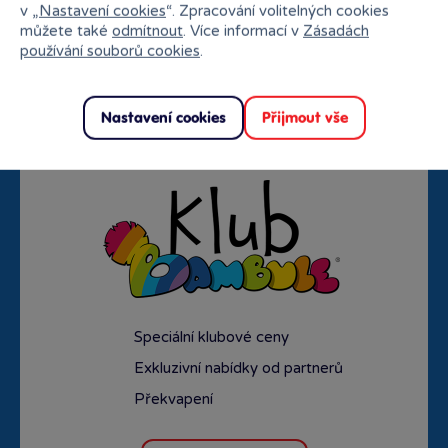
v „
Nastavení cookies
“. Zpracování volitelných cookies
můžete také
odmítnout
. Více informací v
Zásadách
používání souborů cookies
.
Doprava zdarma od
Rezervace na prodejně
1500 Kč
zdarma
Nastavení cookies
Přijmout vše
Speciální klubové ceny
Exkluzivní nabídky od partnerů
Překvapení