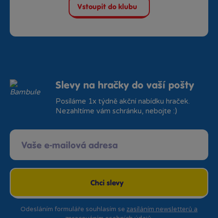
Vstoupit do klubu
Slevy na hračky do vaší pošty
Posíláme 1x týdně akční nabídku hraček.
Nezahltíme vám schránku, nebojte :)
Chci slevy
Odesláním formuláře souhlasím se
zasíláním newsletterů a