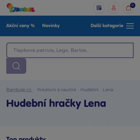
0
Akční ceny %
Novinky
Další kategorie
Venkovní hračky
Znáte z TV
LEGO®
Pro kluky
Pro holky
Baby
Značky
Bambule.cz
·
Kreativní a naučné
·
Hudební
·
Lena
Hudební hračky Lena
Top produkty