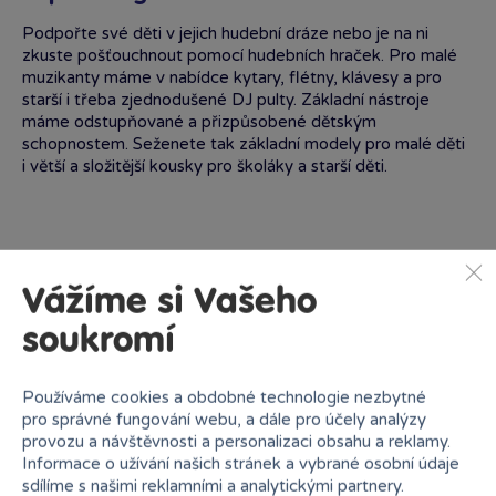
Podpořte své děti v jejich hudební dráze nebo je na ni
zkuste pošťouchnout pomocí hudebních hraček. Pro malé
muzikanty máme v nabídce kytary, flétny, klávesy a pro
starší i třeba zjednodušené DJ pulty. Základní nástroje
máme odstupňované a přizpůsobené dětským
schopnostem. Seženete tak základní modely pro malé děti
i větší a složitější kousky pro školáky a starší děti.
Vážíme si Vašeho
Proč nakupovat v Bambuli?
soukromí
Používáme cookies a obdobné technologie nezbytné
pro správné fungování webu, a dále pro účely analýzy
provozu a návštěvnosti a personalizaci obsahu a reklamy.
Informace o užívání našich stránek a vybrané osobní údaje
sdílíme s našimi reklamními a analytickými partnery.
Nejširší sortiment na