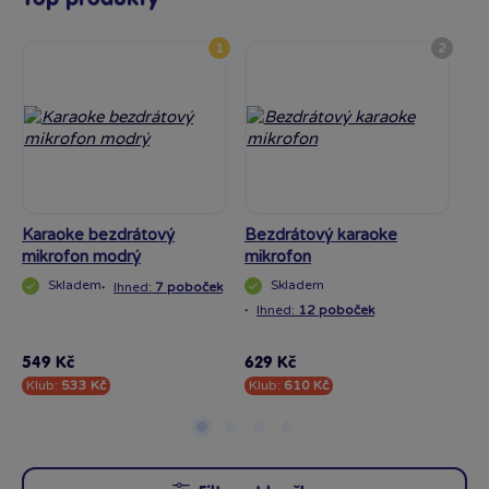
1
2
Karaoke bezdrátový
Bezdrátový karaoke
Kl
mikrofon modrý
mikrofon
kl
Skladem
·
Skladem
Ihned:
7 poboček
·
Ihned:
12 poboček
·
I
549 Kč
629 Kč
32
Klub:
533 Kč
Klub:
610 Kč
Kl