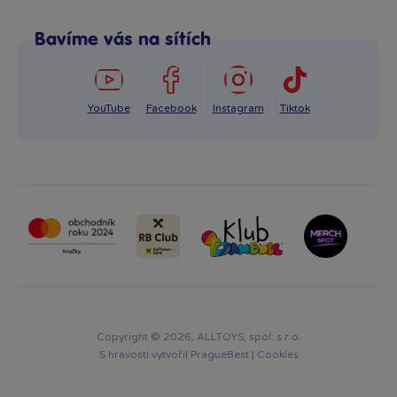
Po–Pá: 8:00–16:00
Reklamace
Bavíme vás na sítích
info@bambule.cz
Ochrana osobních údajů GDPR
Napsat zprávu
YouTube
Facebook
Instagram
Tiktok
Copyright © 2026, ALLTOYS, spol. s r.o.
S hravostí vytvořil
PragueBest
|
Cookies