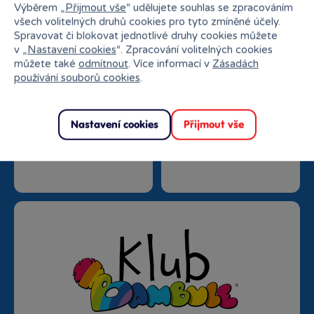
27 kamenných prodejen
Výběrem „
Přijmout vše
“ udělujete souhlas se zpracováním
trhu
všech volitelných druhů cookies pro tyto zmíněné účely.
Spravovat či blokovat jednotlivé druhy cookies můžete
v „
Nastavení cookies
“. Zpracování volitelných cookies
můžete také
odmítnout
. Více informací v
Zásadách
používání souborů cookies
.
Nastavení cookies
Přijmout vše
Doprava zdarma od
Rezervace na prodejně
1500 Kč
zdarma