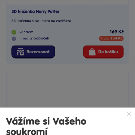
3D klíčenka Harry Potter
3D klíčenka s poutkem na zavěšení.
Skladem
169 Kč
Ihned:
2 poboček
Klub:
164 Kč
Rezervovat
Do košíku
Vážíme si Vašeho
soukromí