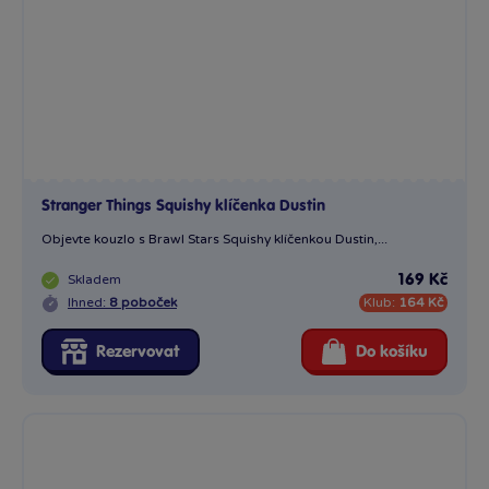
Stranger Things Squishy klíčenka Dustin
Objevte kouzlo s Brawl Stars Squishy klíčenkou Dustin,...
Skladem
169 Kč
Ihned:
8 poboček
Klub:
164 Kč
Rezervovat
Do košíku