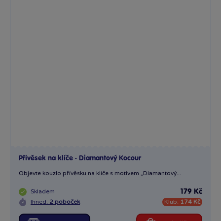
Přívěsek na klíče - Diamantový Kocour
Objevte kouzlo přívěsku na klíče s motivem „Diamantový...
Skladem
179 Kč
Ihned:
2 poboček
Klub:
174 Kč