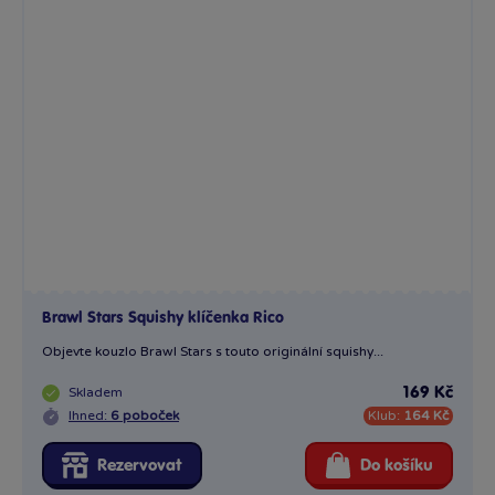
Brawl Stars Squishy klíčenka Rico
Objevte kouzlo Brawl Stars s touto originální squishy...
Skladem
169 Kč
Ihned:
6 poboček
Klub:
164 Kč
Rezervovat
Do košíku