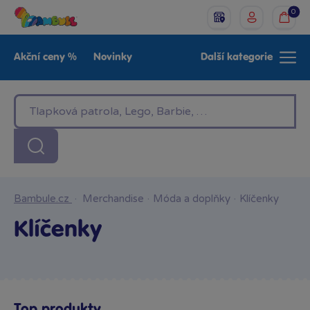
0
Akční ceny %
Novinky
Další kategorie
Venkovní hračky
Znáte z TV
LEGO®
Pro kluky
Pro holky
Baby
Značky
Bambule.cz
·
Merchandise
·
Móda a doplňky
·
Klíčenky
Klíčenky
Top produkty