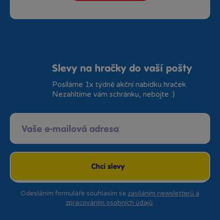
Slevy na hračky do vaší pošty
Posíláme 1x týdně akční nabídku hraček.
Nezahltíme vám schránku, nebojte :)
Chci slevy
Odesláním formuláře souhlasím se
zasíláním newsletterů a
zpracováním osobních údajů
.