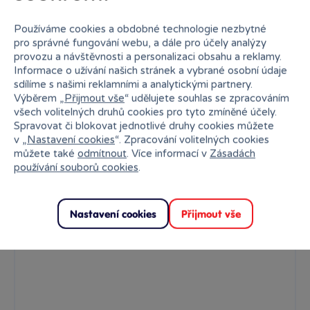
Používáme cookies a obdobné technologie nezbytné
pro správné fungování webu, a dále pro účely analýzy
provozu a návštěvnosti a personalizaci obsahu a reklamy.
Informace o užívání našich stránek a vybrané osobní údaje
sdílíme s našimi reklamními a analytickými partnery.
3D klíčenka Spiderman
Výběrem „
Přijmout vše
“ udělujete souhlas se zpracováním
3D klíčenka v licenčním provedení
všech volitelných druhů cookies pro tyto zmíněné účely.
Spravovat či blokovat jednotlivé druhy cookies můžete
Skladem
169 Kč
v „
Nastavení cookies
“. Zpracování volitelných cookies
Ihned:
1 poboček
Klub:
164 Kč
můžete také
odmítnout
. Více informací v
Zásadách
používání souborů cookies
.
Rezervovat
Do košíku
Nastavení cookies
Přijmout vše