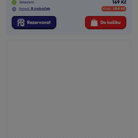
Skladem
169 Kč
Ihned:
8 poboček
Klub:
164 Kč
Rezervovat
Do košíku