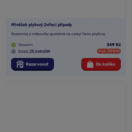
Přívěšek plyšový Zvířecí případy
Roztomilý a měkoučký společník na cesty! Tento plyšový...
Skladem
349 Kč
Ihned:
26 poboček
Klub:
339 Kč
Rezervovat
Do košíku