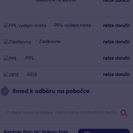
PPL výdejní místa
nelze doručit
Zásilkovna
nelze doručit
PPL
nelze doručit
GEIS
nelze doručit
Ihned k odběru na pobočce
Bambule Brno NC Královo Pole
Rezervovat zde
Zítra od 10:00
·
skladem 3 kusy