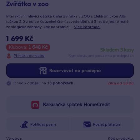
Zvířátka v zoo
Interaktivní mluvící dětská kniha Zvířátka v ZOO s Elektronickou Albi
tužkou 2.0 z edice Kouzelné čtení zavede děti od 3 let do jedné malé
zoologické zahrady, kde na vrátnici…
Více informací
1 699 Kč
Klubová:
1 648 Kč
skladem 3 kusy
Přihlásit do klubu
Nyní dostupné pouze na prodejnách
Rezervovat na prodejně
Ihned k odběru na
13 pobočkách
Zítra od 10:00
Kalkulačka splátek HomeCredit
Pohlídat psem
Poslat přátelům
Výrobce:
Kód produktu: