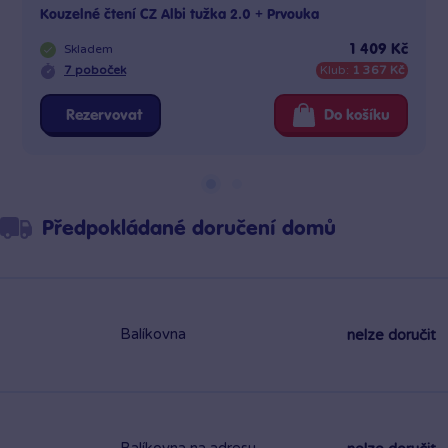
Kouzelné čtení CZ Albi tužka 2.0 + Prvouka
Skladem
1 409 Kč
7 poboček
Klub:
1 367 Kč
Rezervovat
Do košíku
Předpokládané doručení domů
Balíkovna
nelze doručit
Balíkovna na adresu
nelze doručit