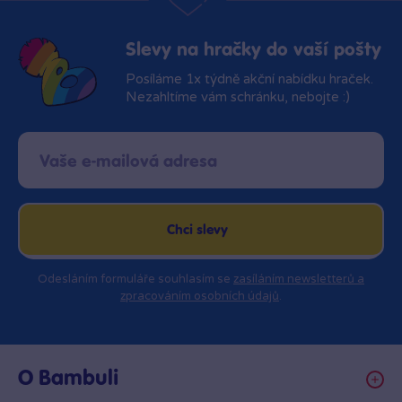
Slevy na hračky do vaší pošty
Posíláme 1x týdně akční nabídku hraček.
Nezahltíme vám schránku, nebojte :)
Chci slevy
Odesláním formuláře souhlasím se
zasíláním newsletterů a
zpracováním osobních údajů
.
O Bambuli