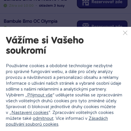
Bambule Brno OC Olympia
Rezervovat zde
Zítra od 12:00
·
poslední kus skladem
Bambule Černošice
Rezervovat zde
Zítra od 10:00
Vážíme si Vašeho
·
poslední kus skladem
soukromí
Bambule Florenc Oasis
Rezervovat zde
Zítra od 10:00
Používáme cookies a obdobné technologie nezbytné
·
poslední kus skladem
pro správné fungování webu, a dále pro účely analýzy
provozu a návštěvnosti a personalizaci obsahu a reklamy.
Informace o užívání našich stránek a vybrané osobní údaje
Bambule Kladno OAZA
sdílíme s našimi reklamními a analytickými partnery.
Rezervovat zde
Zítra od 10:00
Výběrem „
Přijmout vše
“ udělujete souhlas se zpracováním
·
poslední kus skladem
všech volitelných druhů cookies pro tyto zmíněné účely.
Spravovat či blokovat jednotlivé druhy cookies můžete
Bambule Liberec Géčko
v „
Nastavení cookies
“. Zpracování volitelných cookies
Rezervovat zde
můžete také
odmítnout
. Více informací v
Zásadách
Zítra od 10:00
·
poslední kus skladem
používání souborů cookies
.