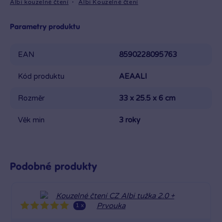
Albi kouzelné čtení
Albi Kouzelné čtení
Parametry produktu
EAN
8590228095763
Kód produktu
AEAALI
Rozměr
33 x 25.5 x 6 cm
Věk min
3 roky
Podobné produkty
1 x