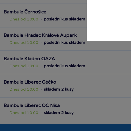
Bambule Černošice
Dnes od 10:00
·
poslední kus skladem
Bambule Hradec Králové Aupark
Dnes od 10:00
·
poslední kus skladem
Bambule Kladno OAZA
Dnes od 10:00
·
poslední kus skladem
Bambule Liberec Géčko
Dnes od 10:00
·
skladem 2 kusy
Bambule Liberec OC Nisa
Dnes od 10:00
·
skladem 2 kusy
Bambule Plzeň OC Olympia 2