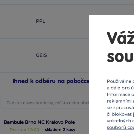
PPL
Váž
sou
GEIS
Ihned k odběru na pobočce
Používáme c
a dále pro 
Informace o
reklamními 
se zpracová
či blokovat 
volitelných
Bambule Brno NC Královo Pole
souborů co
Dnes od 10:00
·
skladem 2 kusy