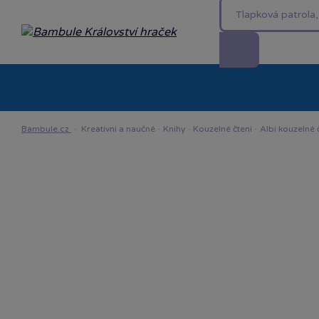
Kategorie
Akční ceny %
Novinky
Venkovn
Bambule.cz
·
Kreativní a naučné
·
Knihy
·
Kouzelné čtení
·
Albi kouzelné 