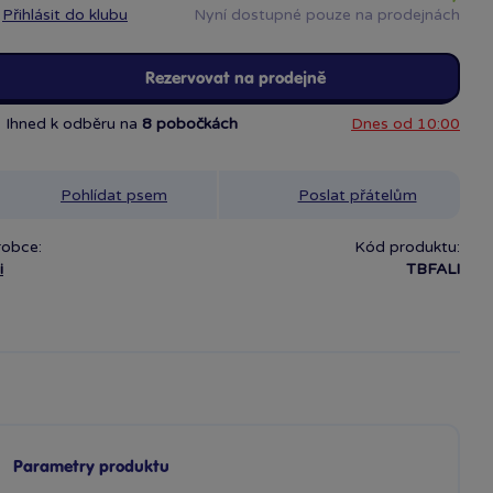
Přihlásit do klubu
Nyní dostupné pouze na prodejnách
Rezervovat na prodejně
Ihned k odběru na
8 pobočkách
Dnes od 10:00
Pohlídat psem
Poslat přátelům
robce:
Kód produktu:
i
TBFALI
Parametry produktu