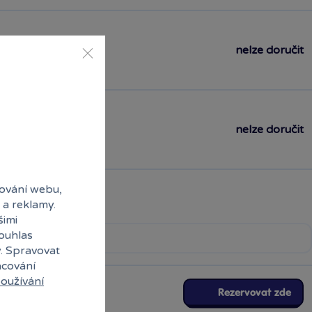
nelze doručit
nelze doručit
ování webu,
 a reklamy.
šimi
souhlas
y. Spravovat
acování
oužívání
Rezervovat zde