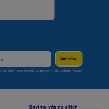
Chci slevy
se
zasíláním newsletterů a zpracováním osobních údajů
.
Bavíme vás na sítích