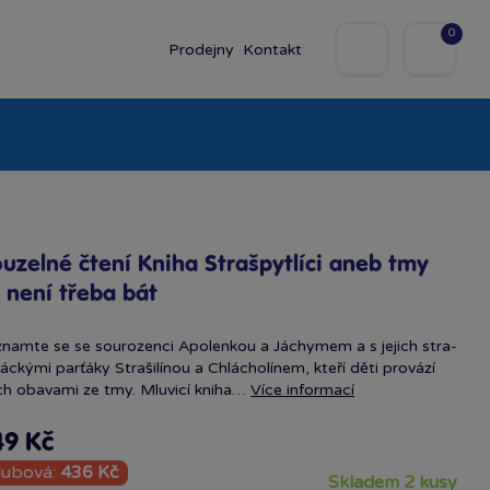
0
Prodejny
Kontakt
olky
Baby
Značky
uzelné čtení Kniha Strašpytlíci aneb tmy
 není třeba bát
namte se se sourozenci Apolenkou a Jáchymem a s jejich stra­
láckými par­ťáky Strašilínou a Chlácholínem, kteří děti provází
ich obavami ze tmy. Mluvicí kniha…
Více informací
49 Kč
lubová:
436 Kč
skladem 2 kusy