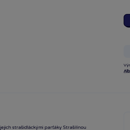
Vý
Alb
ich stra­šidláckými par­ťáky Strašilínou