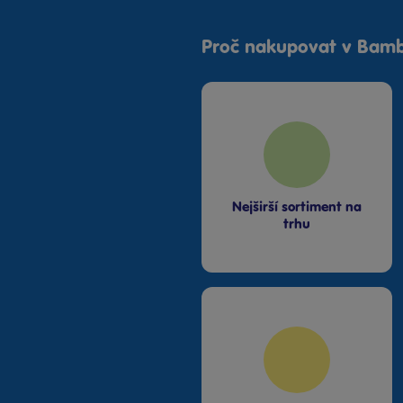
Dnes od 11:00
·
poslední kus skladem
Proč nakupovat v Bamb
Bambule Praha Zličín Metropole
Dnes od 11:00
·
skladem 2 kusy
Nejširší sortiment na
trhu