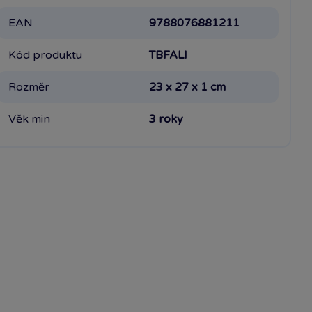
EAN
9788076881211
Kód produktu
TBFALI
Rozměr
23 x 27 x 1 cm
Věk min
3 roky