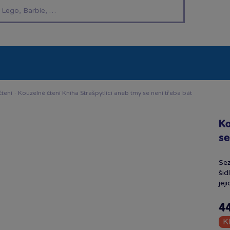
í hračky
Znáte z TV
LEGO®
Pro kluky
Pro h
čtení
·
Kouzelné čtení Kniha Strašpytlíci aneb tmy se není třeba bát
Ko
se
Sez
šid
jej
4
K