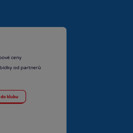
Rezervovat zde
Rezervovat zde
ubové ceny
abídky od partnerů
 do klubu