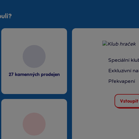
uli?
Speciální kl
Exkluzivní n
27 kamenných prodejen
Překvapení
Vstoupit