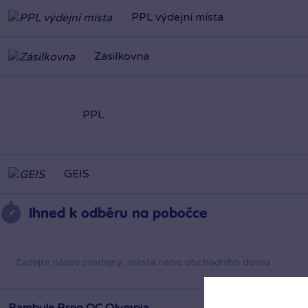
PPL výdejní místa
Zásilkovna
PPL
GEIS
Ihned k odběru na pobočce
Bambule Brno OC Olympia