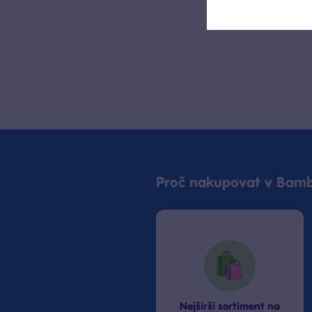
Bambule Praha OC Krakov
Dnes od 10:00
·
skladem 2 kusy
Bambule Říčany OC Lihovar
Dnes od 11:00
·
skladem 2 kusy
Proč nakupovat v Bamb
Nejširší sortiment na