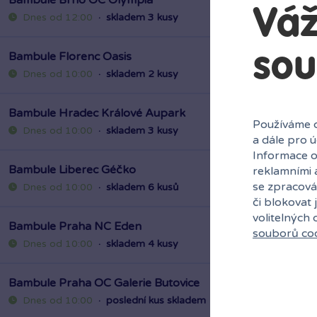
Váž
Dnes od 12:00
·
skladem 3 kusy
sou
Bambule Florenc Oasis
Dnes od 10:00
·
skladem 2 kusy
Bambule Hradec Králové Aupark
Používáme c
Dnes od 10:00
·
skladem 3 kusy
a dále pro 
Informace o
Bambule Liberec Géčko
reklamními 
se zpracová
Dnes od 10:00
·
skladem 6 kusů
či blokovat 
volitelných
Bambule Praha NC Eden
souborů co
Dnes od 10:00
·
skladem 4 kusy
Bambule Praha OC Galerie Butovice
Dnes od 10:00
·
poslední kus skladem