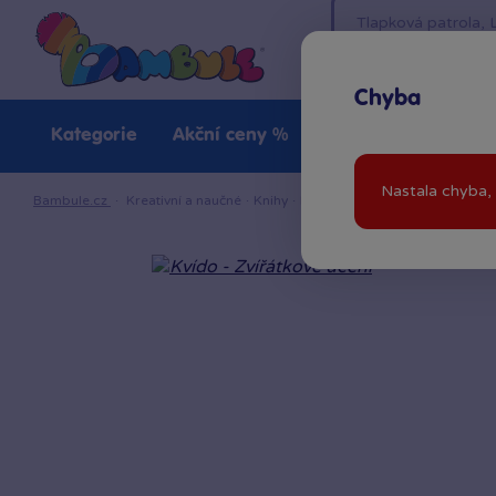
Chyba
Kategorie
Akční ceny %
Novinky
Venkovn
Nastala chyba, 
Bambule.cz
·
Kreativní a naučné
·
Knihy
·
Kvído - Zvířátkové učení