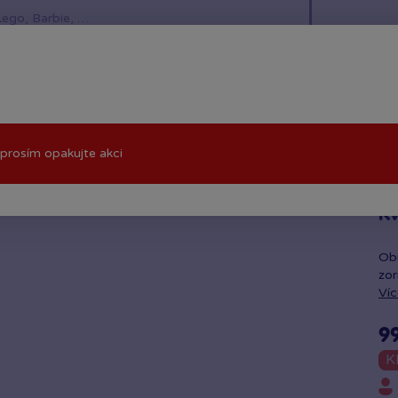
í hračky
Znáte z TV
LEGO®
Pro kluky
Pro h
prosím opakujte akci
Kv
Obr
zor
Víc
9
K