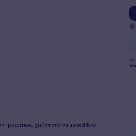
Vý
Alb
ní, po­zornost, grafomotoriku a specifické