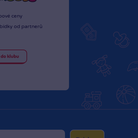
ubové ceny
abídky od partnerů
 do klubu