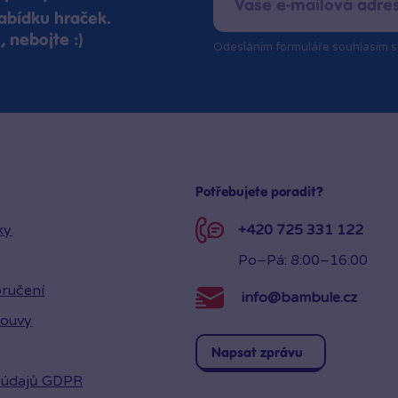
abídku hraček.
 nebojte :)
Odesláním formuláře souhlasím 
Potřebujete poradit?
ky
+420 725 331 122
Po–Pá: 8:00–16:00
ručení
info@bambule.cz
louvy
Napsat zprávu
 údajů GDPR