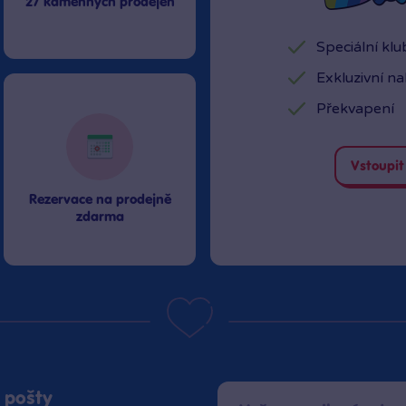
27 kamenných prodejen
Speciální kl
Exkluzivní n
Překvapení
Vstoupit
Rezervace na prodejně
zdarma
 pošty