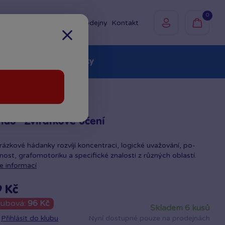
0
Prodejny
Kontakt
olky
Baby
Značky
ído - Zvířátkové učení
ázkové hádanky rozvíjí koncen­traci, logické uvažování, po­
nost, grafomotoriku a specifické znalosti z různých oblastí.
e informací
9 Kč
lubová:
96 Kč
skladem 6 kusů
Přihlásit do klubu
Nyní dostupné pouze na prodejnách