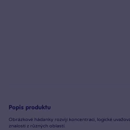
Popis produktu
Obrázkové hádanky rozvíjí koncen­traci, logické uvažová
znalosti z různých oblastí.