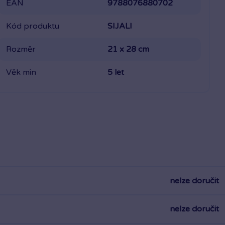
EAN
9788076880702
Kód produktu
SIJALI
Rozměr
21 x 28 cm
Věk min
5 let
nelze doručit
nelze doručit