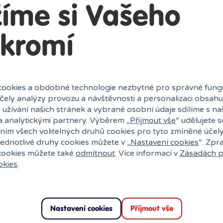
íme si Vašeho
kromí
ookies a obdobné technologie nezbytné pro správné fung
účely analýzy provozu a návštěvnosti a personalizaci obsahu
 užívání našich stránek a vybrané osobní údaje sdílíme s na
a analytickými partnery. Výběrem „
Přijmout vše
“ udělujete 
ním všech volitelných druhů cookies pro tyto zmíněné účel
jednotlivé druhy cookies můžete v „
Nastavení cookies
“. Zpr
 cookies můžete také
odmítnout
. Více informací v
Zásadách p
okies
.
Nastavení cookies
Přijmout vše