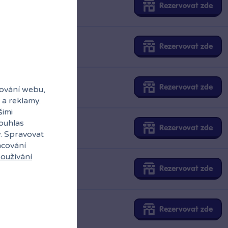
Rezervovat zde
Rezervovat zde
Rezervovat zde
ování webu,
 a reklamy.
šimi
souhlas
Rezervovat zde
y. Spravovat
acování
oužívání
Rezervovat zde
Rezervovat zde