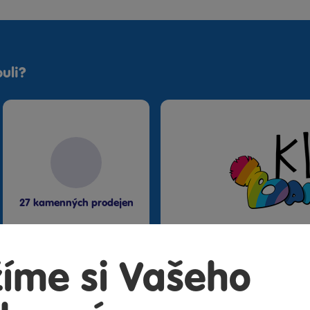
uli?
27 kamenných prodejen
Speciální kl
Exkluzivní n
íme si Vašeho
Překvapení