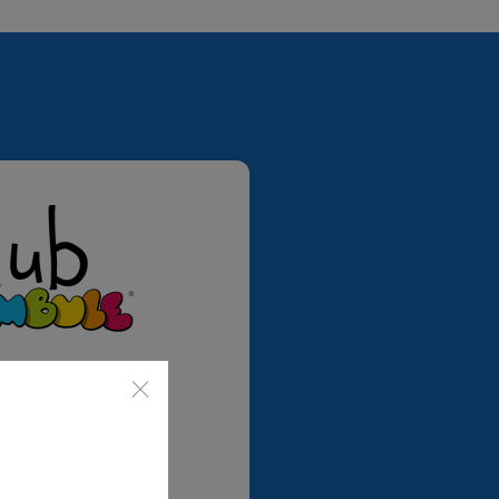
ubové ceny
abídky od partnerů