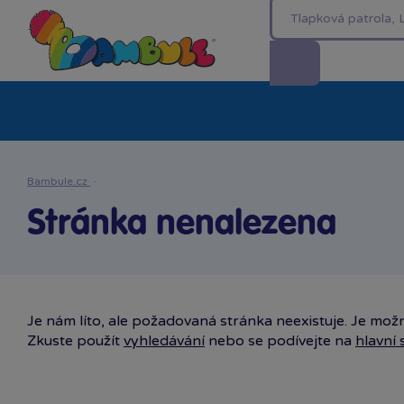
Kategorie
Akční ceny %
Novinky
Venkovn
Bambule.cz
·
Stránka nenalezena
Je nám líto, ale požadovaná stránka neexistuje. Je možn
Zkuste použít
vyhledávání
nebo se podívejte na
hlavní 