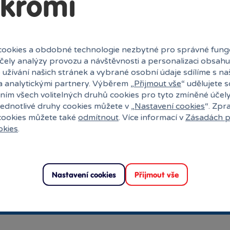
kromí
Vstoupit
Rezervace na prodejně
zdarma
ookies a obdobné technologie nezbytné pro správné fung
účely analýzy provozu a návštěvnosti a personalizaci obsahu
 užívání našich stránek a vybrané osobní údaje sdílíme s na
a analytickými partnery. Výběrem „
Přijmout vše
“ udělujete 
ním všech volitelných druhů cookies pro tyto zmíněné účel
jednotlivé druhy cookies můžete v „
Nastavení cookies
“. Zpr
 cookies můžete také
odmítnout
. Více informací v
Zásadách p
okies
.
 pošty
abídku hraček.
 nebojte :)
Nastavení cookies
Přijmout vše
Odesláním formuláře souhlasím 