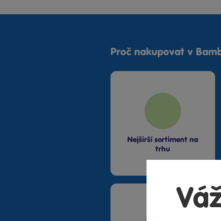
Proč nakupovat v Bamb
Nejširší sortiment na
trhu
Váž