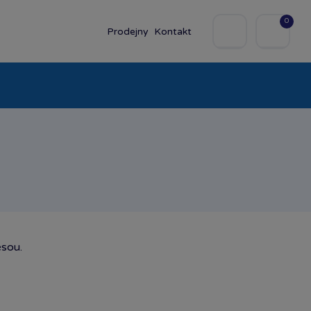
0
Prodejny
Kontakt
olky
Baby
Značky
esou.