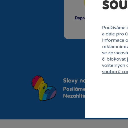
sou
Doprava zdarma od
1500 Kč
Používáme c
a dále pro 
Informace o
reklamními 
se zpracová
či blokovat 
volitelných
souborů co
Slevy na hračky do vaší
Posíláme 1x týdně akční n
Nezahltíme vám schránku,