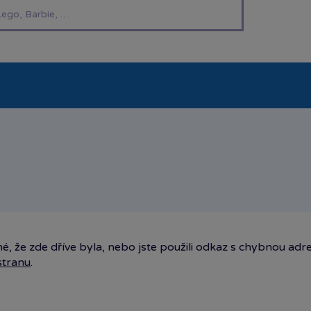
í hračky
Znáte z TV
LEGO®
Pro kluky
Pro h
é, že zde dříve byla, nebo jste použili odkaz s chybnou adr
stranu
.