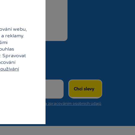
 do klubu
ování webu,
 a reklamy.
šimi
souhlas
y. Spravovat
acování
oužívání
Chci slevy
se
zasíláním newsletterů a zpracováním osobních údajů
.