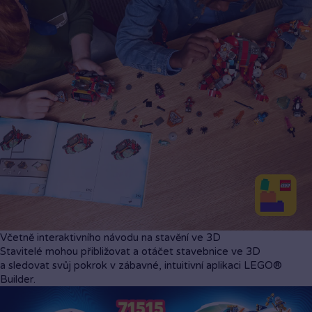
4 minifigurky LEGO® DREAMZzz™
Logan, Cooper, Císař z nočních můr a Arika.