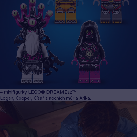
Sběratelské doplňky
Součástí balení je sběratelský meč a figurky příšer.