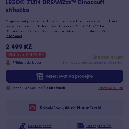
LEGO® 71514 DREAMZzz™ Dinosauří
stíhačka
Objevte svět plný dobrodružství s touto jedinečnou stavebnicí, která
osloví všechny mladé fanoušky dinosaurů! S LEGO® 71514
DREAMZzz™ Dinosauří stíhačkou si děti od 9 let mohou…
Více
informací
2 499 Kč
Klubová:
2 424 Kč
skladem 4 kusy
Přihlásit do klubu
Nyní dostupné pouze na prodejnách
Rezervovat na prodejně
Ihned k odběru na
7 pobočkách
Dnes od 10:00
Kalkulačka splátek HomeCredit
Pohlídat psem
Poslat přátelům