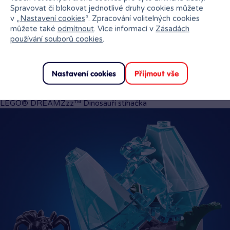
Spravovat či blokovat jednotlivé druhy cookies můžete
v „
Nastavení cookies
“. Zpracování volitelných cookies
můžete také
odmítnout
. Více informací v
Zásadách
používání souborů cookies
.
Nastavení cookies
Přijmout vše
1 stavebnice, 2 možnosti sestavení
Děti si mohou postavit brontosaura s dvojitým ocasem, který se
zrodil z lávy, nebo obrněného stegosaura s planoucím ocasem.