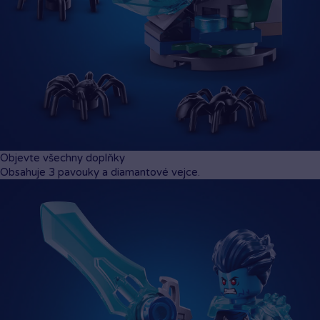
LEGO® DREAMZzz™ Dinosauří stíhačka