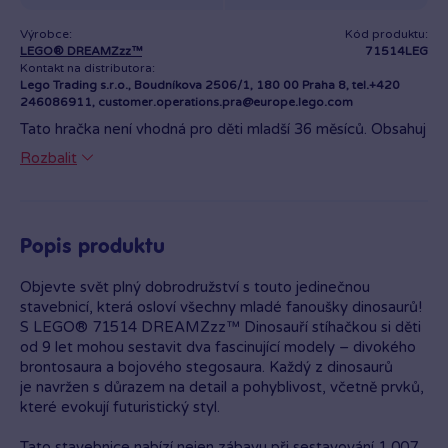
Výrobce:
Kód produktu:
LEGO® DREAMZzz™
71514LEG
Kontakt na distributora:
Lego Trading s.r.o., Boudníkova 2506/1, 180 00 Praha 8, tel.+420
246086911, customer.operations.pra@europe.lego.com
Tato hračka není vhodná pro děti mladší 36 měsíců. Obsahuj
malé části, kteeré mohou být vdechnuty nebo polknuty.
Rozbalit
Hračka je ve shodě se základními požadavky na
bezpečnost kraček pro děti starší 3 let a splňuje požadavky
Směrnice 2009/48/ES.
Popis produktu
Objevte svět plný dobrodružství s touto jedinečnou
stavebnicí, která osloví všechny mladé fanoušky dinosaurů!
S LEGO® 71514 DREAMZzz™ Dinosauří stíhačkou si děti
od 9 let mohou sestavit dva fascinující modely – divokého
brontosaura a bojového stegosaura. Každý z dinosaurů
je navržen s důrazem na detail a pohyblivost, včetně prvků,
které evokují futuristický styl.
Tato stavebnice nabízí nejen zábavu při sestavování 1 007