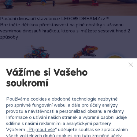
Vážíme si Vašeho
soukromí
Parádní dinosauří stavebnice LEGO® DREAMZzz™
Používáme cookies a obdobné technologie nezbytné
Roztočte dětskou představivost na plné obrátky s úžasnou
pro správné fungování webu, a dále pro účely analýzy
vesmírnou dinosauří hračkou, kterou si můžete sestavit hned 2
provozu a návštěvnosti a personalizaci obsahu a reklamy.
způsoby.
Informace o užívání našich stránek a vybrané osobní údaje
sdílíme s našimi reklamními a analytickými partnery.
Výběrem „
Přijmout vše
“ udělujete souhlas se zpracováním
všech volitelných druhů cookies pro tyto zmíněné účely.