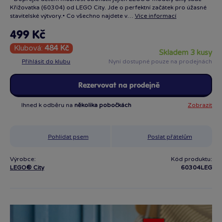
Křižovatka (60304) od LEGO City. Jde o perfektní začátek pro úžasné
stavitelské výtvory.• Co všechno najdete v…
Více informací
499 Kč
Klubová:
484 Kč
skladem 3 kusy
Přihlásit do klubu
Nyní dostupné pouze na prodejnách
Rezervovat na prodejně
Ihned k odběru na
několika pobočkách
Zobrazit
Pohlídat psem
Poslat přátelům
Výrobce:
Kód produktu:
LEGO® City
60304LEG