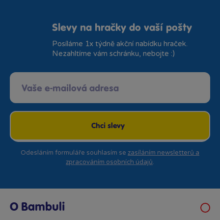
Slevy na hračky do vaší pošty
Posíláme 1x týdně akční nabídku hraček.
Nezahltíme vám schránku, nebojte :)
Chci slevy
Odesláním formuláře souhlasím se
zasíláním newsletterů a
zpracováním osobních údajů
.
O Bambuli