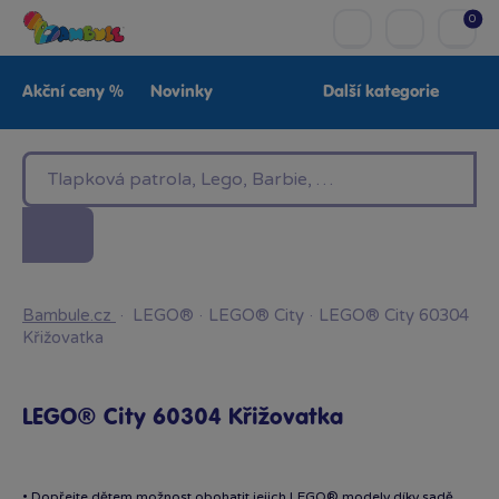
0
Akční ceny %
Novinky
Další kategorie
Venkovní hračky
Znáte z TV
LEGO®
Pro kluky
Pro holky
Baby
Značky
Bambule.cz
·
LEGO®
·
LEGO® City
·
LEGO® City 60304
Křižovatka
LEGO® City 60304 Křižovatka
• Dopřejte dětem možnost obohatit jejich LEGO® modely díky sadě