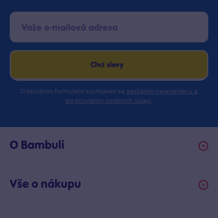
Chci slevy
Odesláním formuláře souhlasím se
zasíláním newsletterů a
zpracováním osobních údajů
.
O Bambuli
Kariéra
Klub hraček
Vše o nákupu
Prodejny Bambule
Obchodní podmínky
Bezpečnost hraček
Možnosti platby