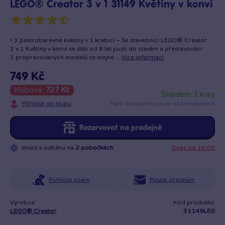
LEGO® Creator 3 v 1 31149 Květiny v konvi
• 3 pestrobarevné květiny v 1 krabici – Se stavebnicí LEGO® Creator
3 v 1 Květiny v konvi se děti od 8 let pustí do stavění a přestavování
3 propracovaných modelů ze stejné…
Více informací
749 Kč
Klubová:
727 Kč
skladem 3 kusy
Přihlásit do klubu
Nyní dostupné pouze na prodejnách
Rezervovat na prodejně
Ihned k odběru na
2 pobočkách
Dnes od 10:00
Pohlídat psem
Poslat přátelům
Výrobce:
Kód produktu:
LEGO® Creator
31149LEG