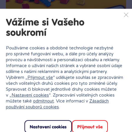
Vážíme si Vašeho
soukromí
Používáme cookies a obdobné technologie nezbytné
pro správné fungování webu, a dále pro účely analýzy
provozu a návštěvnosti a personalizaci obsahu a reklamy.
Informace o užívání našich stránek a vybrané osobní údaje
sdílíme s našimi reklamními a analytickými partnery.
Výběrem „
Přijmout vše
“ udělujete souhlas se zpracováním
všech volitelných druhů cookies pro tyto zmíněné účely.
Spravovat či blokovat jednotlivé druhy cookies můžete
v „
Nastavení cookies
“. Zpracování volitelných cookies
můžete také
odmítnout
. Více informací v
Zásadách
Vstupte do digitálního světa stavění
používání souborů cookies
.
Malí stavitelé mohou přibližovat a otáčet
stavebnice ve 3D a sledovat svůj pokrok v zábavné
a intuitivní aplikaci LEGO® Builder.
Nastavení cookies
Přijmout vše