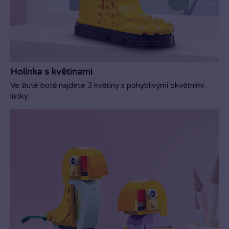
Holínka s květinami
Ve žluté botě najdete 3 květiny s pohyblivými okvětními
lístky.