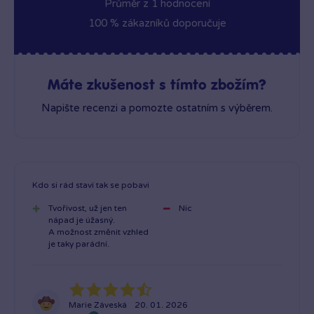
Průměr z 1 hodnocení
100 % zákazníků doporučuje
Máte zkušenost s tímto zbožím?
Napište recenzi a pomozte ostatním s výběrem.
Kdo si rád staví tak se pobavi
Tvořivost, už jen ten
Nic
nápad je úžasný.
A možnost změnit vzhled
je taky parádní.
Marie Záveská
20. 01. 2026