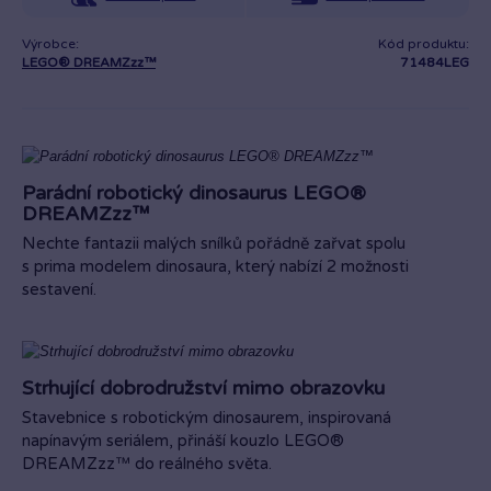
Výrobce:
Kód produktu:
LEGO® DREAMZzz™
71484LEG
Parádní robotický dinosaurus LEGO®
DREAMZzz™
Nechte fantazii malých snílků pořádně zařvat spolu
s prima modelem dinosaura, který nabízí 2 možnosti
sestavení.
Strhující dobrodružství mimo obrazovku
Stavebnice s robotickým dinosaurem, inspirovaná
napínavým seriálem, přináší kouzlo LEGO®
DREAMZzz™ do reálného světa.