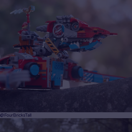
@FourBricksTall