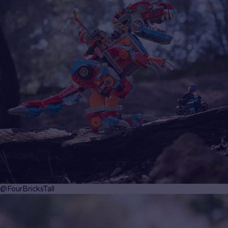
@FourBricksTall