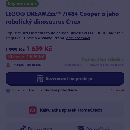
Doprava zdarma
LEGO® DREAMZzz™ 71484 Cooper a jeho
robotický dinosaurus C-rex
Popusťte uzdu fantazii s touto parádní stavebnicí LEGO® DREAMZzz™
s figurkou T-rexe a 4 minifigurkami.
Více informací
1 659 Kč
1 999 Kč
Klubová:
1 626 Kč
poslední kus skladem
Přihlásit do klubu
Nyní dostupné pouze na prodejnách
Rezervovat na prodejně
Ihned k odběru na
několika pobočkách
Zobrazit
Kalkulačka splátek HomeCredit
Pohlídat psem
Poslat přátelům