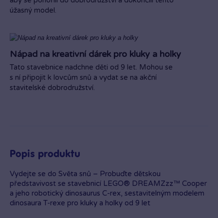
aby se ponořili do dobrodružství a dokončili tento
úžasný model.
Nápad na kreativní dárek pro kluky a holky
Tato stavebnice nadchne děti od 9 let. Mohou se
s ní připojit k lovcům snů a vydat se na akční
stavitelské dobrodružství.
Popis produktu
Vydejte se do Světa snů – Probuďte dětskou
představivost se stavebnicí LEGO® DREAMZzz™ Cooper
a jeho robotický dinosaurus C-rex, sestavitelným modelem
dinosaura T-rexe pro kluky a holky od 9 let