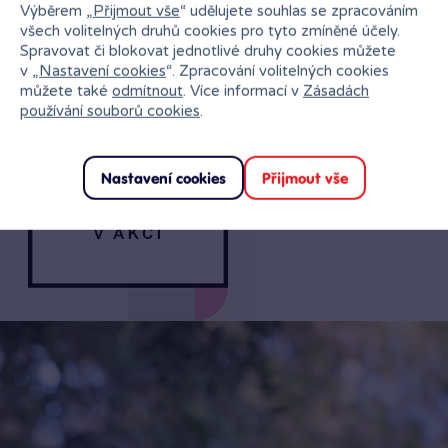
Výběrem „
Přijmout vše
“ udělujete souhlas se zpracováním
Rozměr
28.2 x 45.6 x 6.1 cm
všech volitelných druhů cookies pro tyto zmíněné účely.
Spravovat či blokovat jednotlivé druhy cookies můžete
Věk min
9 let
v „
Nastavení cookies
“. Zpracování volitelných cookies
Staňte se součástí akce – Stavebnice obsahuje návod
můžete také
odmítnout
. Více informací v
Zásadách
na stavění vedený příběhem, který je také k dispozici
používání souborů cookies
.
v digitální verzi v aplikaci LEGO® Builder, kde děti mohu
modely přibližovat a otáčet během stavění
Nastavení cookies
Přijmout vše
Svět nejdivočejších dětských snů – Kolekce stavebnic
LEGO® DREAMZzz™ probouzí dětskou představivost
a umožňuje malým snílkům vydat se na vlastní
dobrodružství při stavění fantastických stvoření a vozidel
Rozměry – Stavebnice se skládá z 917 dílků a model T-
rexe měří přes 18 cm na výšku.