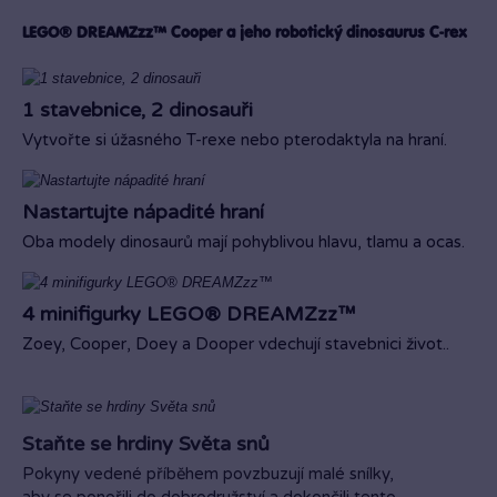
LEGO® DREAMZzz™ Cooper a jeho robotický dinosaurus C-rex
1 stavebnice, 2 dinosauři
Vytvořte si úžasného T-rexe nebo pterodaktyla na hraní.
Nastartujte nápadité hraní
Oba modely dinosaurů mají pohyblivou hlavu, tlamu a ocas.
4 minifigurky LEGO® DREAMZzz™
Zoey, Cooper, Doey a Dooper vdechují stavebnici život..
Staňte se hrdiny Světa snů
Pokyny vedené příběhem povzbuzují malé snílky,