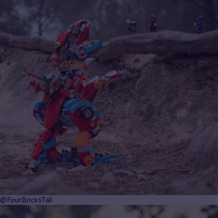
@FourBricksTall