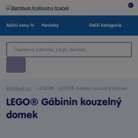
0
Akční ceny %
Novinky
Další kategorie
Venkovní hračky
Znáte z TV
LEGO®
Pro kluky
Pro holky
Baby
Značky
Bambule.cz
·
LEGO®
·
LEGO® Gábinin kouzelný domek
LEGO® Gábinin kouzelný
domek