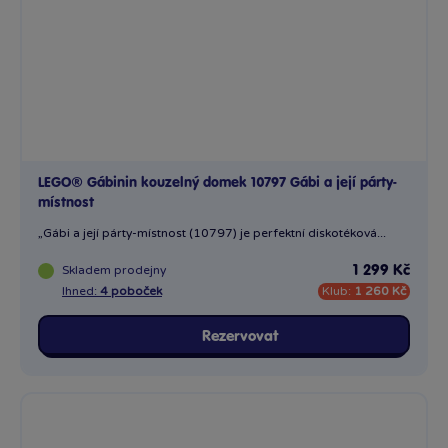
LEGO® Gábinin kouzelný domek 10797 Gábi a její párty-
místnost
„Gábi a její párty-místnost (10797) je perfektní diskotéková...
Skladem
prodejny
1 299 Kč
Ihned:
4 poboček
Klub:
1 260 Kč
Rezervovat