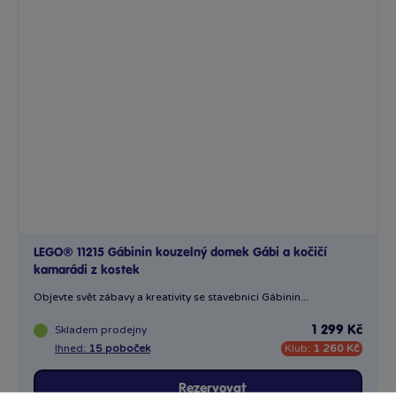
LEGO® 11215 Gábinin kouzelný domek Gábi a kočičí
kamarádi z kostek
Objevte svět zábavy a kreativity se stavebnicí Gábinin...
Skladem
prodejny
1 299 Kč
Ihned:
15 poboček
Klub:
1 260 Kč
Rezervovat