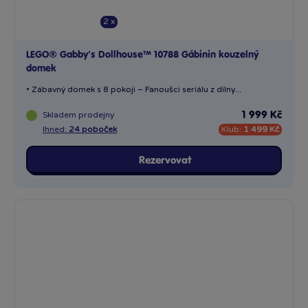
2 x
LEGO® Gabby's Dollhouse™ 10788 Gábinin kouzelný
domek
• Zábavný domek s 8 pokoji – Fanoušci seriálu z dílny...
Skladem
prodejny
1 999 Kč
Ihned:
24 poboček
Klub:
1 499 Kč
Rezervovat