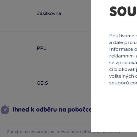
sou
Zásilkovna
Používáme c
a dále pro 
PPL
Informace o
reklamními 
se zpracová
či blokovat 
volitelných
souborů co
GEIS
Ihned k odběru na pobočce