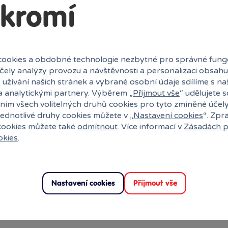
kromí
ookies a obdobné technologie nezbytné pro správné fung
účely analýzy provozu a návštěvnosti a personalizaci obsahu
 užívání našich stránek a vybrané osobní údaje sdílíme s na
a analytickými partnery. Výběrem „
Přijmout vše
“ udělujete 
ním všech volitelných druhů cookies pro tyto zmíněné účel
jednotlivé druhy cookies můžete v „
Nastavení cookies
“. Zpr
 cookies můžete také
odmítnout
. Více informací v
Zásadách p
okies
.
Nastavení cookies
Přijmout vše