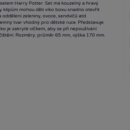
setem Harry Potter. Set má kouzelný a hravý
ky klipům mohou děti víko boxu snadno otevřít
a oddělení zeleniny, ovoce, sendvičů atd.
jemný tvar vhodný pro dětské ruce. Představuje
tko je zakryté víčkem, aby se při nepoužívání
 čištění. Rozměry: průměr 65 mm, výška 170 mm.
y. Bez použití PVC.