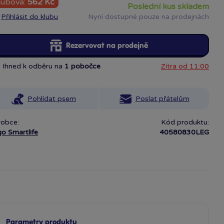
lubová:
562 Kč
poslední kus skladem
Přihlásit do klubu
Nyní dostupné pouze na prodejnách
Rezervovat na prodejně
Ihned k odběru na
1 pobočce
Zítra od 11:00
Pohlídat psem
Poslat přátelům
robce:
Kód produktu:
o Smartlife
40580830LEG
Parametry produktu