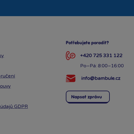
Potřebujete poradit?
ky
+420 725 331 122
Po–Pá: 8:00–16:00
ručení
info@bambule.cz
louvy
Napsat zprávu
 údajů GDPR