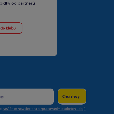
abídky od partnerů
 do klubu
Chci slevy
se
zasíláním newsletterů a zpracováním osobních údajů
.