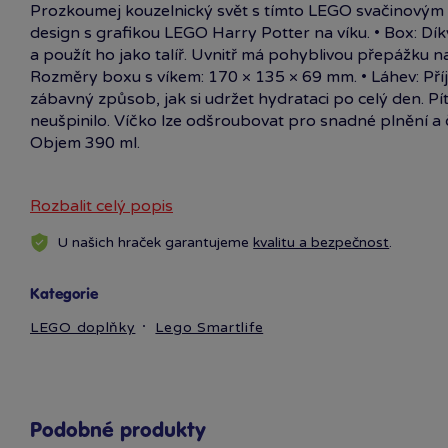
Prozkoumej kouzelnický svět s tímto LEGO svačinovým 
design s grafikou LEGO Harry Potter na víku. • Box: Dí
a použít ho jako talíř. Uvnitř má pohyblivou přepážku n
Rozměry boxu s víkem: 170 × 135 × 69 mm. • Láhev: Pří
zábavný způsob, jak si udržet hydrataci po celý den. Pí
neušpinilo. Víčko lze odšroubovat pro snadné plnění a
Objem 390 ml.
Rozbalit celý popis
Materiál: PP/PE, neobsahuje bisfenol A (BPA) ani ftalát
U našich hraček garantujeme
kvalitu a bezpečnost
.
Kategorie
LEGO doplňky
Lego Smartlife
Podobné produkty