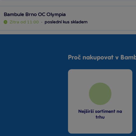
Bambule Brno OC Olympia
Zítra od 11:00
·
poslední kus skladem
Proč nakupovat v Bamb
Nejširší sortiment na
trhu