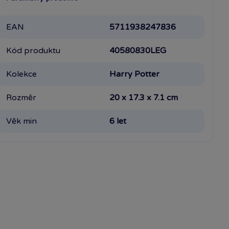
EAN
5711938247836
Kód produktu
40580830LEG
Kolekce
Harry Potter
Rozměr
20 x 17.3 x 7.1 cm
Věk min
6 let