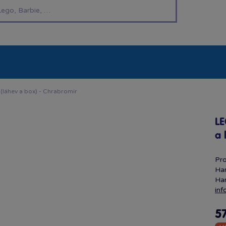
í hračky
Znáte z TV
LEGO®
Pro kluky
Pro h
 (láhev a box) - Chrabromir
LE
a 
Pro
Har
Har
inf
5