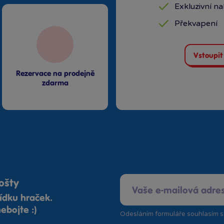
Exkluzivní n
Překvapení
Vstoupit
Rezervace na prodejně
zdarma
ošty
ídku hraček.
ebojte :)
Odesláním formuláře souhlasím 