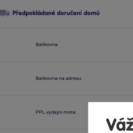
Předpokládané doručení domů
Balíkovna
Balíkovna na adresu
PPL výdejní místa
Váž