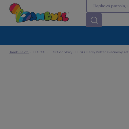
Kategorie
Akční ceny %
Novinky
Venkovn
Bambule.cz
·
LEGO®
·
LEGO doplňky
·
LEGO Harry Potter svačinový set