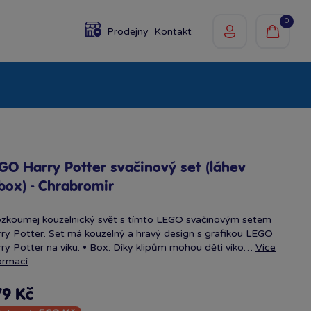
0
Prodejny
Kontakt
olky
Baby
Značky
GO Harry Potter svačinový set (láhev
box) - Chrabromir
zkoumej kouzelnický svět s tímto LEGO svačinovým setem
ry Potter. Set má kouzelný a hravý design s grafikou LEGO
ry Potter na víku. • Box: Díky klipům mohou děti víko…
Více
ormací
79 Kč