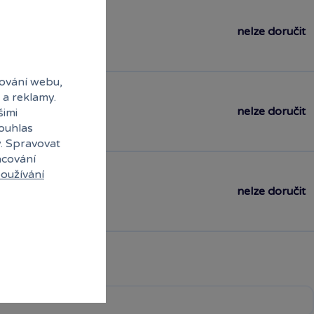
nelze doručit
ování webu,
 a reklamy.
nelze doručit
šimi
souhlas
y. Spravovat
acování
oužívání
nelze doručit