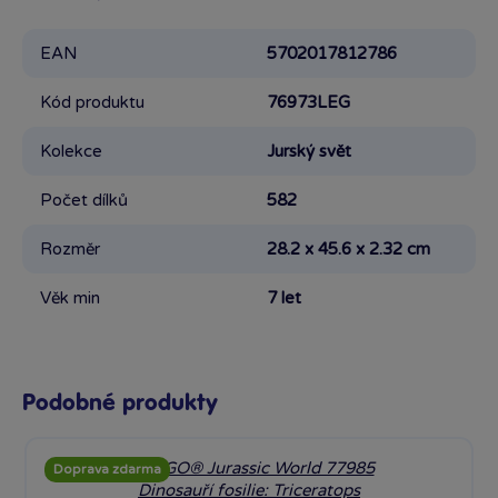
EAN
5702017812786
Kód produktu
76973LEG
Kolekce
Jurský svět
Počet dílků
582
Rozměr
28.2 x 45.6 x 2.32 cm
Věk min
7 let
Podobné produkty
Doprava zdarma