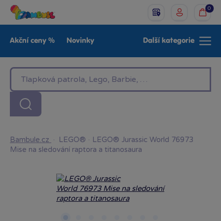
0
Akční ceny %
Novinky
Další kategorie
Venkovní hračky
Znáte z TV
LEGO®
Pro kluky
Pro holky
Baby
Značky
Bambule.cz
·
LEGO®
·
LEGO® Jurassic World 76973
Mise na sledování raptora a titanosaura