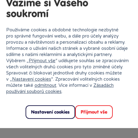
Vážíme si Vašeho
PPL výdejní místa
nelze doručit
soukromí
Zásilkovna
nelze doručit
Používáme cookies a obdobné technologie nezbytné
pro správné fungování webu, a dále pro účely analýzy
provozu a návštěvnosti a personalizaci obsahu a reklamy.
PPL
nelze doručit
Informace o užívání našich stránek a vybrané osobní údaje
sdílíme s našimi reklamními a analytickými partnery.
Výběrem „
Přijmout vše
“ udělujete souhlas se zpracováním
GEIS
nelze doručit
všech volitelných druhů cookies pro tyto zmíněné účely.
Spravovat či blokovat jednotlivé druhy cookies můžete
Ihned k odběru na pobočce
v „
Nastavení cookies
“. Zpracování volitelných cookies
můžete také
odmítnout
. Více informací v
Zásadách
používání souborů cookies
.
Nastavení cookies
Přijmout vše