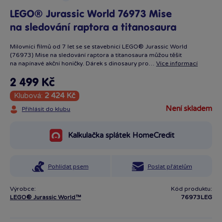
LEGO® Jurassic World 76973 Mise
na sledování raptora a titanosaura
Milovníci filmů od 7 let se se stavebnicí LEGO® Jurassic World
(76973) Mise na sledování raptora a titanosaura můžou těšit
na napínavé akční honičky. Dárek s dinosaury pro…
Více informací
2 499 Kč
Klubová:
2 424 Kč
není skladem
Přihlásit do klubu
Kalkulačka splátek HomeCredit
Pohlídat psem
Poslat přátelům
Výrobce:
Kód produktu:
LEGO® Jurassic World™
76973LEG