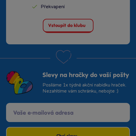
Překvapení
Vstoupit do klubu
Slevy na hračky do vaší pošty
Posíláme 1x týdně akční nabídku hraček.
Nezahltíme vám schránku, nebojte :)