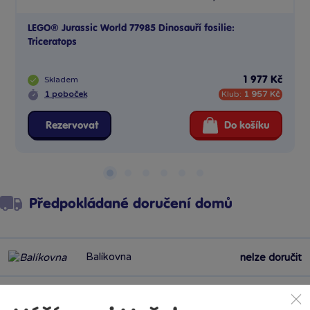
LEGO® Jurassic World 77985 Dinosauří fosilie:
Triceratops
Skladem
1 977 Kč
1 poboček
Klub:
1 957 Kč
Rezervovat
Do košíku
Předpokládané doručení domů
Balíkovna
nelze doručit
Balíkovna na adresu
nelze doručit