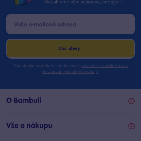
Nezahltíme vám schránku, nebojte :)
Chci slevy
Odesláním formuláře souhlasím se
zasíláním newsletterů a
zpracováním osobních údajů
.
O Bambuli
Kariéra
Klub hraček
Vše o nákupu
Prodejny Bambule
Obchodní podmínky
Bezpečnost hraček