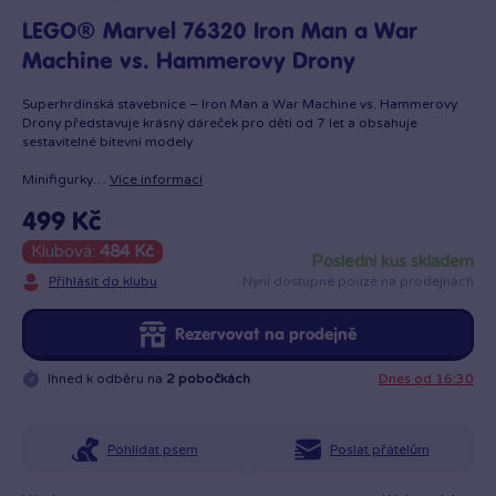
LEGO® Marvel 76320 Iron Man a War
Machine vs. Hammerovy Drony
Superhrdinská stavebnice – Iron Man a War Machine vs. Hammerovy
Drony představuje krásný dáreček pro děti od 7 let a obsahuje
sestavitelné bitevní modely
Minifigurky…
Více informací
499 Kč
Klubová:
484 Kč
poslední kus skladem
Přihlásit do klubu
Nyní dostupné pouze na prodejnách
Rezervovat na prodejně
Ihned k odběru na
2 pobočkách
Dnes od 16:30
Pohlídat psem
Poslat přátelům