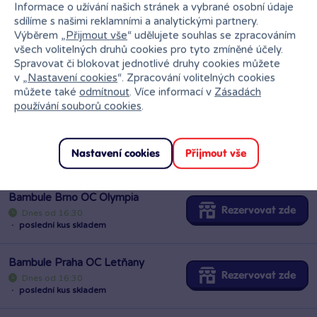
Informace o užívání našich stránek a vybrané osobní údaje
sdílíme s našimi reklamními a analytickými partnery.
Výběrem „
Přijmout vše
“ udělujete souhlas se zpracováním
GEIS
nelze doručit
všech volitelných druhů cookies pro tyto zmíněné účely.
Spravovat či blokovat jednotlivé druhy cookies můžete
v „
Nastavení cookies
“. Zpracování volitelných cookies
můžete také
odmítnout
. Více informací v
Zásadách
Ihned k odběru na pobočce
používání souborů cookies
.
Nastavení cookies
Přijmout vše
Bambule Brno OC Olympia
Rezervovat zde
Dnes od 16:30
·
poslední kus skladem
Bambule Praha OC Letňany
Rezervovat zde
Dnes od 16:30
·
poslední kus skladem