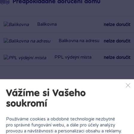
Předpokládané doručení domů
Balíkovna
nelze doručit
Balíkovna na adresu
nelze doručit
PPL výdejní místa
nelze doručit
Zásilkovna
nelze doručit
Vážíme si Vašeho
soukromí
PPL
nelze doručit
Používáme cookies a obdobné technologie nezbytné
pro správné fungování webu, a dále pro účely analýzy
provozu a návštěvnosti a personalizaci obsahu a reklamy.