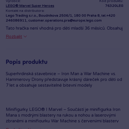
Výrobce:
Kód produktu:
LEGO® Marvel Super Heroes
76320LEG
Kontakt na distributora:
Lego Trading s.r.o., Boudníkova 2506/1, 180 00 Praha 8, tel.+420
246086911, customer.operations.pra@europe.lego.com
Tato hračka není vhodná pro děti mladší 36 měsíců. Obsahuj
malé části, kteeré mohou být vdechnuty nebo polknuty.
Rozbalit
Hračka je ve shodě se základními požadavky na
bezpečnost kraček pro děti starší 3 let a splňuje požadavky
Směrnice 2009/48/ES.
Popis produktu
Superhrdinská stavebnice – Iron Man a War Machine vs.
Hammerovy Drony představuje krásný dáreček pro děti od
7 let a obsahuje sestavitelné bitevní modely
Minifigurky LEGO® ǀ Marvel – Součástí je minifigurka Iron
Mana s modrými blastery na rukou a nohou a laserovými
zbraněmi a minifigurku War Machine s červenými blastery
na rukou a nohou a vystřelovačem