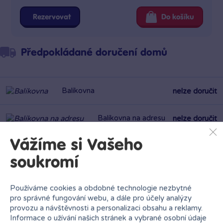
Rezervovat
Do košíku
Předpokládané doručení domů
Balíkovna
nelze doručit
Balíkovna na adresu
nelze doručit
Vážíme si Vašeho
PPL výdejní místa
nelze doručit
soukromí
Zásilkovna
nelze doručit
Používáme cookies a obdobné technologie nezbytné
pro správné fungování webu, a dále pro účely analýzy
PPL
nelze doručit
provozu a návštěvnosti a personalizaci obsahu a reklamy.
Informace o užívání našich stránek a vybrané osobní údaje