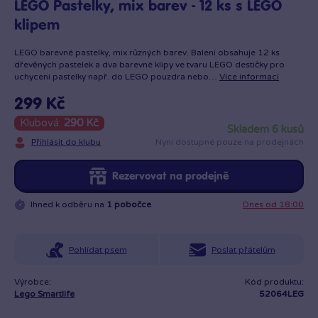
LEGO Pastelky, mix barev - 12 ks s LEGO
klipem
LEGO barevné pastelky, mix různých barev. Balení obsahuje 12 ks
dřevěných pastelek a dva barevné klipy ve tvaru LEGO destičky pro
uchycení pastelky např. do LEGO pouzdra nebo…
Více informací
299 Kč
Klubová:
290 Kč
skladem 6 kusů
Přihlásit do klubu
Nyní dostupné pouze na prodejnách
Rezervovat na prodejně
Ihned k odběru na
1 pobočce
Dnes od 18:00
Pohlídat psem
Poslat přátelům
Výrobce:
Kód produktu:
Lego Smartlife
52064LEG