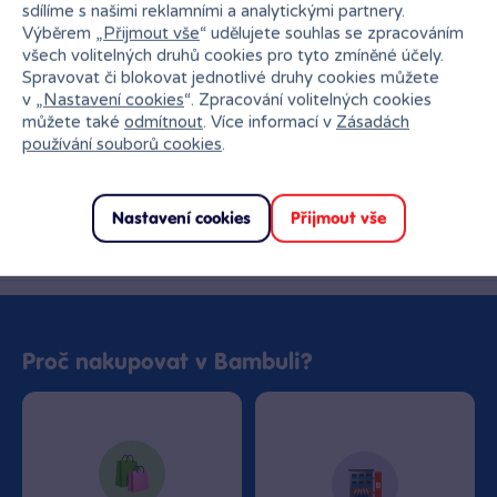
sdílíme s našimi reklamními a analytickými partnery.
GEIS
nelze doručit
Výběrem „
Přijmout vše
“ udělujete souhlas se zpracováním
všech volitelných druhů cookies pro tyto zmíněné účely.
Ihned k odběru na pobočce
Spravovat či blokovat jednotlivé druhy cookies můžete
v „
Nastavení cookies
“. Zpracování volitelných cookies
můžete také
odmítnout
. Více informací v
Zásadách
používání souborů cookies
.
Nastavení cookies
Přijmout vše
Bambule Praha Zličín Metropole
Rezervovat zde
Dnes od 18:00
·
skladem 6 kusů
Proč nakupovat v Bambuli?