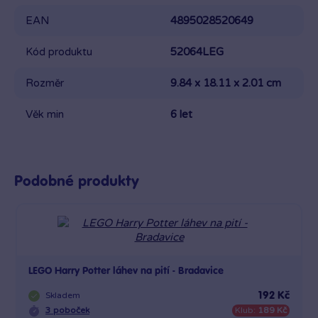
EAN
4895028520649
Kód produktu
52064LEG
Rozměr
9.84 x 18.11 x 2.01 cm
Věk min
6 let
Podobné produkty
LEGO Harry Potter láhev na pití - Bradavice
Skladem
192 Kč
3 poboček
Klub:
189 Kč