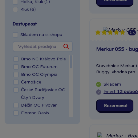
Holka, Kluk (1)
Kluk (6)
Dostupnost
1 x
Skladem na e-shopu
Merkur 055 - bugi
Brno NC Královo Pole
Stavebnice Merkur t
Brno OC Futurum
Buggy, vhodná pro...
Brno OC Olympia
Černošice
Skladem
České Budějovice OC
Ihned:
12 poboč
Čtyři Dvory
Děčín OC Pivovar
Rezervovat
Florenc Oasis
Hradec Králové Aupark
Kladno OAZA
Liberec Géčko