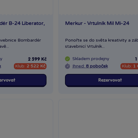
ér B-24 Liberator,
Merkur - Vrtulník Mil Mi-24
tavebnice Bombardér
Ponořte se do světa kreativity a zá
vě...
stavebnicí Vrtulník...
ny
Skladem
prodejny
2 599 Kč
1
k
Klub:
2 522 Kč
Ihned:
8 poboček
Klub:
1 
ervovat
Rezervovat