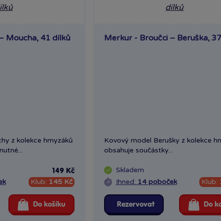
– Moucha, 41 dílků
Merkur - Broučci – Beruška, 37
hy z kolekce hmyzáků
Kovový model Berušky z kolekce 
utné...
obsahuje součástky...
Skladem
149 Kč
ek
Klub:
145 Kč
Ihned:
14 poboček
Klub:
Do košíku
Rezervovat
Do k