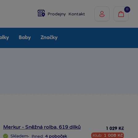
0
Prodejny
Kontakt
olky
Baby
Značky
Merkur - Sněžná rolba, 619 dílků
1 029 Kč
Klub:
1 008 Kč
Skladem
·
Ihned:
4 poboček