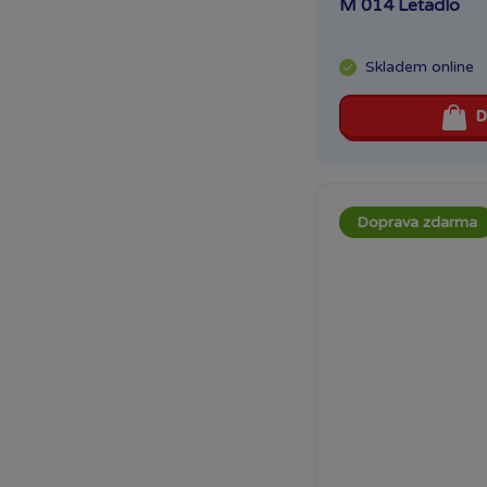
M 014 Letadlo
Skladem
online
D
Doprava zdarma