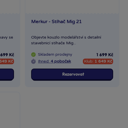
Merkur - Stíhač Mig 21
bavy se
Objevte kouzlo modelářství s detailní
stavebnicí stíhače Mig...
Skladem
prodejny
 699 Kč
1 699 Kč
649 Kč
Ihned:
4 poboček
Klub:
1 649 Kč
Rezervovat