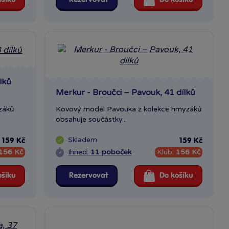
lků
Merkur - Broučci – Pavouk, 41 dílků
záků
Kovový model Pavouka z kolekce hmyzáků
obsahuje součástky...
Skladem
159 Kč
159 Kč
156 Kč
Ihned:
11 poboček
Klub:
156 Kč
ošíku
Rezervovat
Do košíku