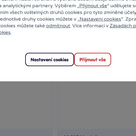
a analytickými partnery. Výběrem „
Přijmout vše
“ udělujete 
o košíku
Do košíku
ním všech volitelných druhů cookies pro tyto zmíněné účel
jednotlivé druhy cookies můžete v „
Nastavení cookies
“. Zpr
 cookies můžete také
odmítnout
. Více informací v
Zásadách p
okies
.
Nastavení cookies
Přijmout vše