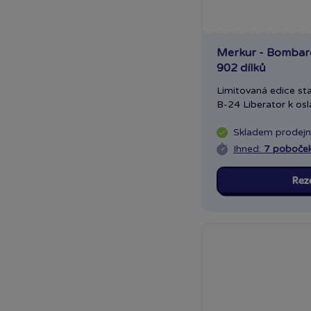
Merkur - Bombard
902 dílků
Limitovaná edice s
B-24 Liberator k osla
Skladem
prodej
Ihned:
7 poboče
Rez