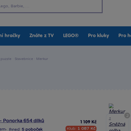
í hračky
Znáte z TV
LEGO®
Pro kluky
Pro h
 puzzle
·
Stavebnice
·
Merkur
2
- Ponorka 654 dílků
1 109 Kč
Klub:
1 087 Kč
dem
·
Ihned:
5 poboček