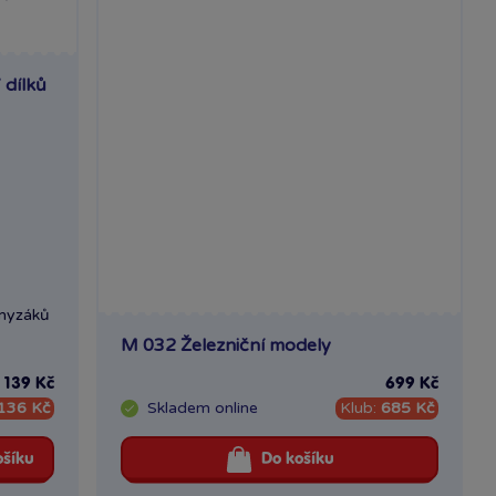
 dílků
hmyzáků
M 032 Železniční modely
139 Kč
699 Kč
136 Kč
Skladem
online
Klub:
685 Kč
ošíku
Do košíku