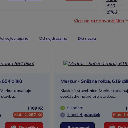
Více nejprodávanějších
d nejlevnějšího
Od nejdražšího
Dle názvu
 654 dílků
Merkur - Sněžná rolba, 619 díl
 Merkur obsahuje
Klasická stavebnice Merkur obsahu
stavbu...
součástky nutné pro stavbu...
Skladem
1 109 Kč
1
k
Klub:
1 087 Kč
Ihned:
4 poboček
Klub:
1 
Do košíku
Rezervovat
Do k