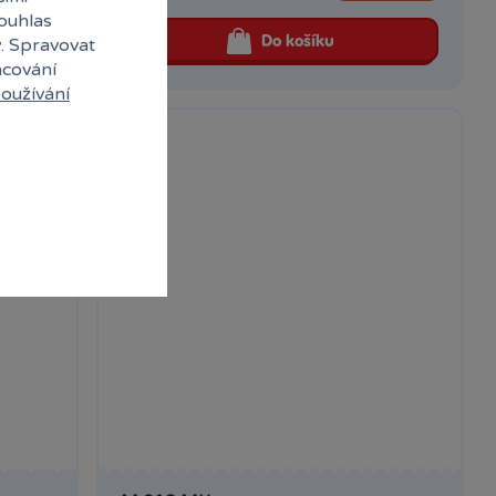
souhlas
Do košíku
y. Spravovat
acování
oužívání