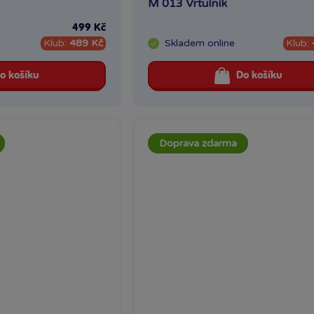
M 013 Vrtulník
499 Kč
Klub:
489 Kč
Skladem
online
Klub:
o košíku
Do košíku
Doprava zdarma