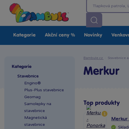
Kategorie
Akční ceny %
Novinky
Venkovn
Bambule.cz
·
Stavebnice a
Kategorie
Merkur
Stavebnice
Engino®
Plus-Plus stavebnice
Geomag
Top produkty
Samolepky na
stavebnice
1
Magnetická
Merkur 
stavebnice
Skla