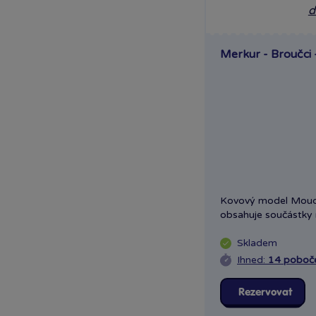
Liberec OC Nisa
Mladá Boleslav OC
Olympia
Merkur - Broučci 
OC Šestka
Olomouc Šantovka
Ostrava Géčko
Plzeň NC Galerie
Slovany
Plzeň OC Olympia 2
Praha Centrum
Stromovka
Kovový model Mouc
Praha Černý Most
obsahuje součástky n
Praha NC Eden
Praha OC Arkády
Skladem
Ihned:
14 poboč
Pankrác
Praha OC Flora
Rezervovat
Praha OC Galerie
Butovice