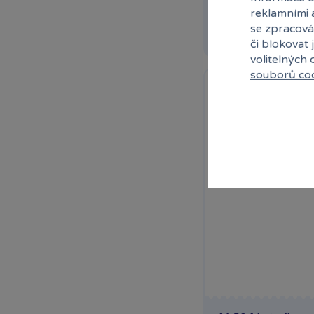
reklamními 
D
se zpracová
či blokovat 
volitelných
souborů co