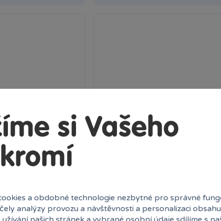
M 017 Kamión
íme si Vašeho
kromí
ookies a obdobné technologie nezbytné pro správné fung
499 Kč
účely analýzy provozu a návštěvnosti a personalizaci obsahu
Klub:
484 Kč
Skladem
online
Klub:
 užívání našich stránek a vybrané osobní údaje sdílíme s na