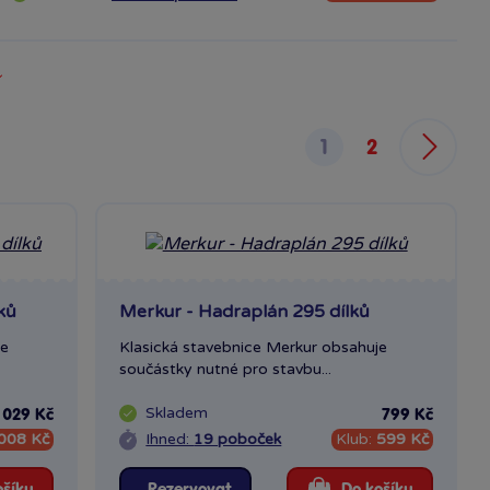
1
2
ků
Merkur - Hadraplán 295 dílků
je
Klasická stavebnice Merkur obsahuje
součástky nutné pro stavbu...
Skladem
 029 Kč
799 Kč
008 Kč
Ihned:
19 poboček
Klub:
599 Kč
ošíku
Rezervovat
Do košíku