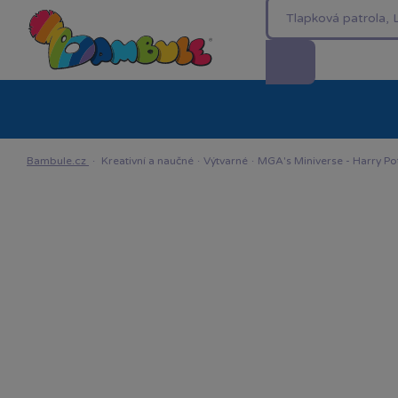
Kategorie
Akční ceny %
Novinky
Venkovn
Bambule.cz
·
Kreativní a naučné
·
Výtvarné
·
MGA's Miniverse - Harry Po