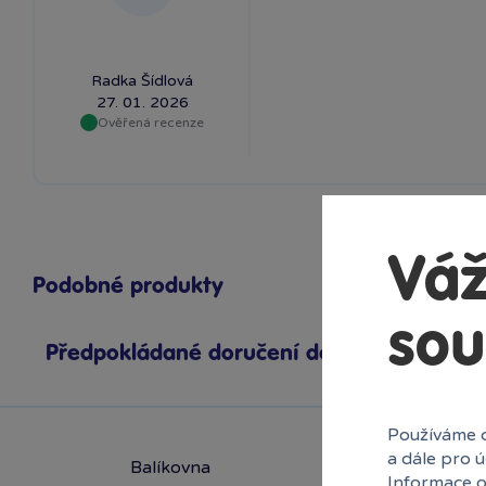
Radka Šídlová
27. 01. 2026
Ověřená recenze
Váž
Podobné produkty
sou
Předpokládané doručení domů
Používáme c
a dále pro 
Balíkovna
Informace o