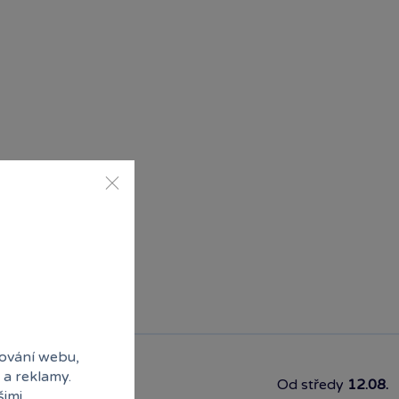
ování webu,
 a reklamy.
Od středy
12.08.
šimi