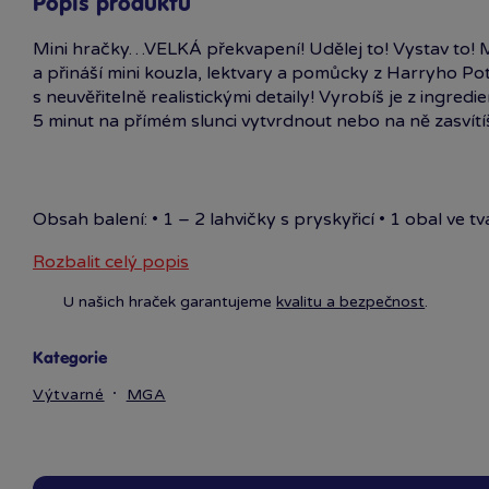
Popis produktu
Mini hračky…VELKÁ překvapení! Udělej to! Vystav to! M
a přináší mini kouzla, lektvary a pomůcky z Harryho Pott
s neuvěřitelně realistickými detaily! Vyrobíš je z ingred
5 minut na přímém slunci vytvrdnout nebo na ně zasvít
Obsah balení: • 1 – 2 lahvičky s pryskyřicí • 1 obal ve t
1 kouzla
Rozbalit celý popis
U našich hraček garantujeme
kvalitu a bezpečnost
.
Kategorie
Výtvarné
MGA