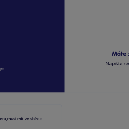
Máte 
Napište re
je
ra,musi mít ve sbírce