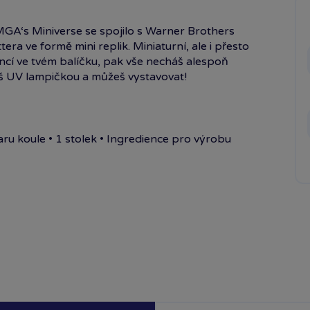
GA‘s Miniverse se spojilo s Warner Brothers
era ve formě mini replik. Miniaturní, ale i přesto
iencí ve tvém balíčku, pak vše necháš alespoň
íš UV lampičkou a můžeš vystavovat!
varu koule • 1 stolek • Ingredience pro výrobu