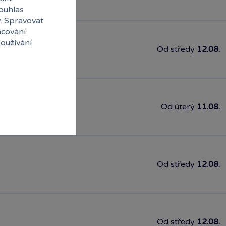
souhlas
y. Spravovat
acování
oužívání
Od středy
12.08.
Od úterý
11.08.
Od středy
12.08.
Od středy
12.08.