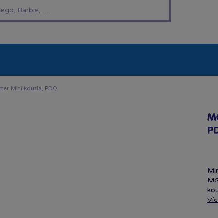
í hračky
Znáte z TV
LEGO®
Pro kluky
Pro h
tter Mini kouzla, PDQ
MG
P
Min
MGA
kou
Víc