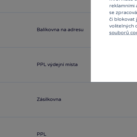
reklamními 
se zpracová
či blokovat 
volitelných
Balíkovna na adresu
souborů co
PPL výdejní místa
Zásilkovna
PPL