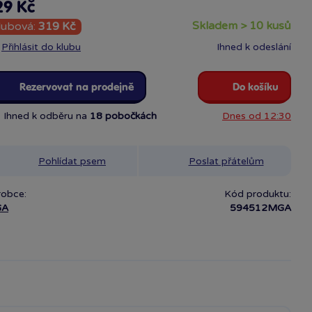
29 Kč
skladem > 10 kusů
lubová:
319 Kč
Přihlásit do klubu
Ihned k odeslání
Rezervovat na prodejně
Do košíku
Ihned k odběru na
18 pobočkách
Dnes od 12:30
Pohlídat psem
Poslat přátelům
robce:
Kód produktu:
GA
594512MGA