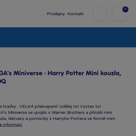
0
Prodejny
Kontakt
olky
Baby
Značky
A's Miniverse - Harry Potter Mini kouzla,
DQ
i hračky…VELKÁ překvapení! Udělej to! Vystav to!
‘s Miniverse se spojilo s Warner Brothers a přináší mini
zla, lektvary a pomůcky z Harryho Pottera ve formě mini…
e informací