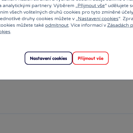
a analytickými partnery. Výběrem „
Přijmout vše
“ udělujete 
ním všech volitelných druhů cookies pro tyto zmíněné účel
jednotlivé druhy cookies můžete v „
Nastavení cookies
“. Zpr
 cookies můžete také
odmítnout
. Více informací v
Zásadách p
okies
.
Nastavení cookies
Přijmout vše