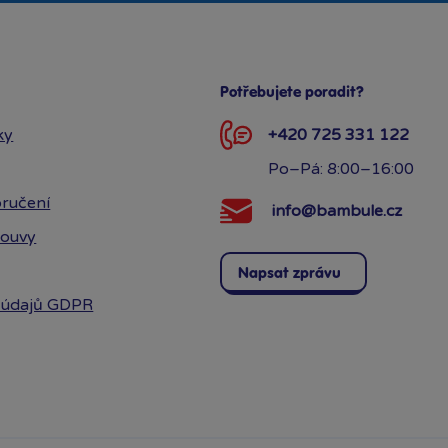
Potřebujete poradit?
ky
+420 725 331 122
Po–Pá: 8:00–16:00
ručení
info@bambule.cz
louvy
Napsat zprávu
 údajů GDPR