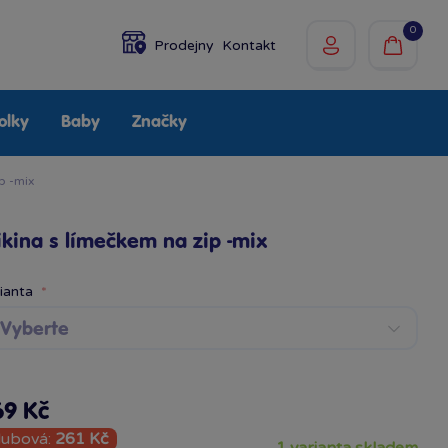
0
Prodejny
Kontakt
olky
Baby
Značky
p -mix
kina s límečkem na zip -mix
rianta
Vyberte
69 Kč
lubová:
261 Kč