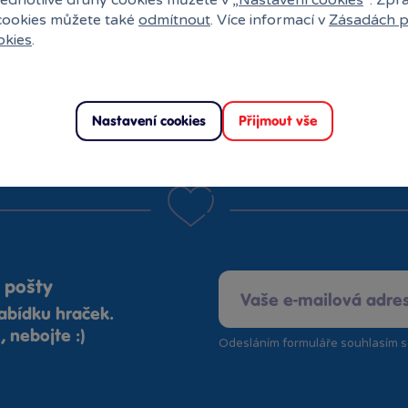
 cookies můžete také
odmítnout
. Více informací v
Zásadách p
okies
.
Vstoupit
Rezervace na prodejně
zdarma
Nastavení cookies
Přijmout vše
 pošty
abídku hraček.
 nebojte :)
Odesláním formuláře souhlasím 