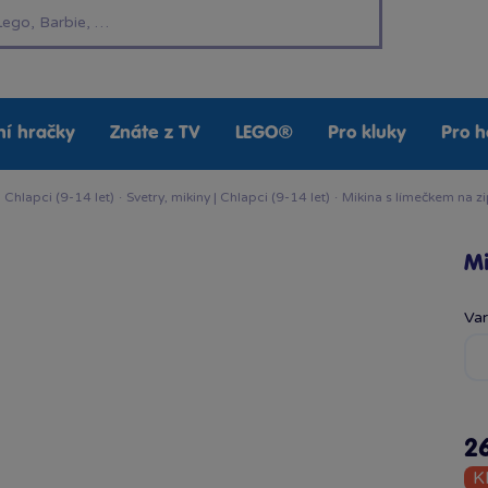
í hračky
Znáte z TV
LEGO®
Pro kluky
Pro h
·
Chlapci (9-14 let)
·
Svetry, mikiny | Chlapci (9-14 let)
·
Mikina s límečkem na zi
Mi
Va
2
K