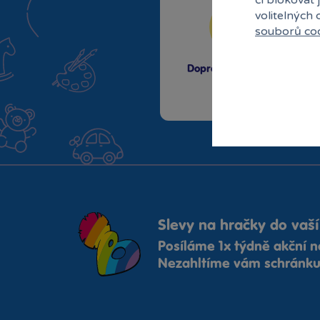
volitelných
souborů co
Doprava zdarma od
1500 Kč
Slevy na hračky do vaší
Posíláme 1x týdně akční n
Nezahltíme vám schránku,