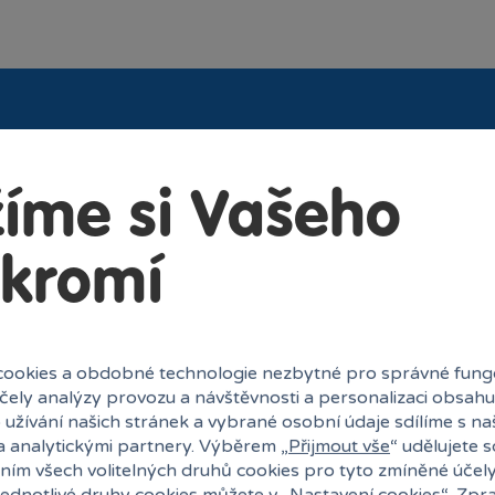
uli?
íme si Vašeho
kromí
27 kamenných prodejen
ookies a obdobné technologie nezbytné pro správné fung
účely analýzy provozu a návštěvnosti a personalizaci obsahu
Speciální kl
 užívání našich stránek a vybrané osobní údaje sdílíme s na
a analytickými partnery. Výběrem „
Přijmout vše
“ udělujete 
Exkluzivní n
ním všech volitelných druhů cookies pro tyto zmíněné účel
Překvapení
jednotlivé druhy cookies můžete v „
Nastavení cookies
“. Zpr