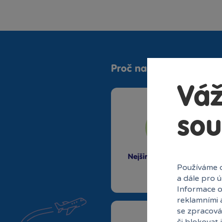
Proč nakupovat v Bamb
Váž
sou
Nejširší sortiment na
Používáme c
trhu
a dále pro 
Informace o
reklamními 
se zpracová
či blokovat 