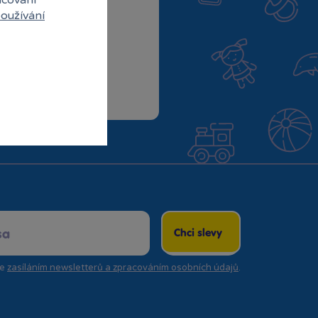
oužívání
 do klubu
Chci slevy
se
zasíláním newsletterů a zpracováním osobních údajů
.