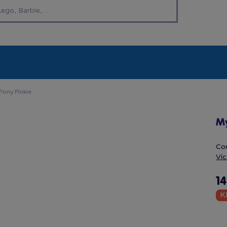
í hračky
Znáte z TV
LEGO®
Pro kluky
Pro h
 Pony Pinkie
My
Com
Víc
14
K