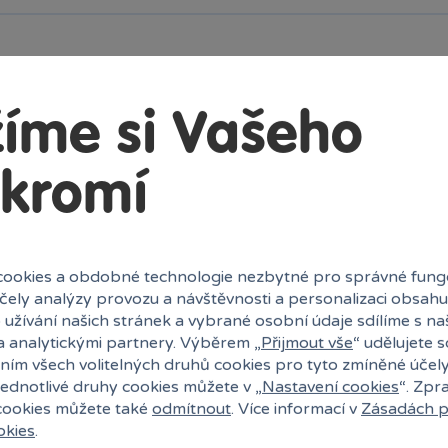
íme si Vašeho
kromí
Vložit produkt do košíku
ookies a obdobné technologie nezbytné pro správné fung
účely analýzy provozu a návštěvnosti a personalizaci obsahu
 užívání našich stránek a vybrané osobní údaje sdílíme s na
a analytickými partnery. Výběrem „
Přijmout vše
“ udělujete 
ním všech volitelných druhů cookies pro tyto zmíněné účel
jednotlivé druhy cookies můžete v „
Nastavení cookies
“. Zpr
 cookies můžete také
odmítnout
. Více informací v
Zásadách p
okies
.