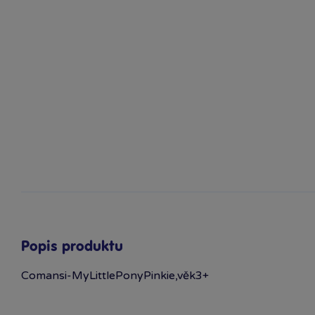
Popis produktu
Comansi-MyLittlePonyPin­kie,věk3+