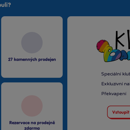
uli?
27 kamenných prodejen
Speciální kl
Exkluzivní n
Překvapení
Vstoupit
Rezervace na prodejně
zdarma