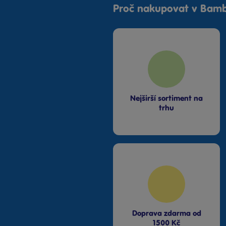
Proč nakupovat v Bamb
Bambule Praha OC Letňany
Dnes od 11:00
·
skladem 3 kusy
Bambule Praha Westfield Chodov
Dnes od 11:00
·
poslední kus skladem
Bambule Teplice OC Galerie
Nejširší sortiment na
trhu
Dnes od 11:00
·
skladem 3 kusy
Doprava zdarma od
1500 Kč