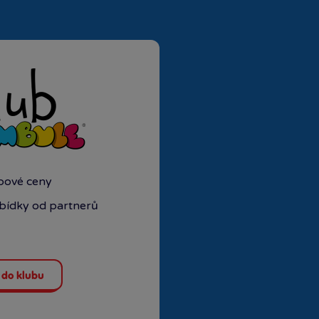
Rezervovat zde
Rezervovat zde
Rezervovat zde
ubové ceny
abídky od partnerů
 do klubu