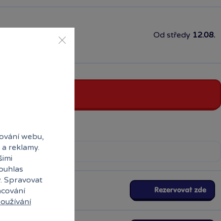
Od středy
12.08.
ování webu,
 a reklamy.
šimi
souhlas
y. Spravovat
acování
Rezervovat zde
oužívání