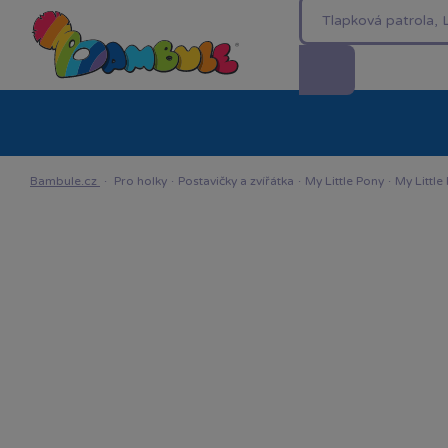
Kategorie
Akční ceny %
Novinky
Venkovn
Bambule.cz
·
Pro holky
·
Postavičky a zvířátka
·
My Little Pony
·
My Little