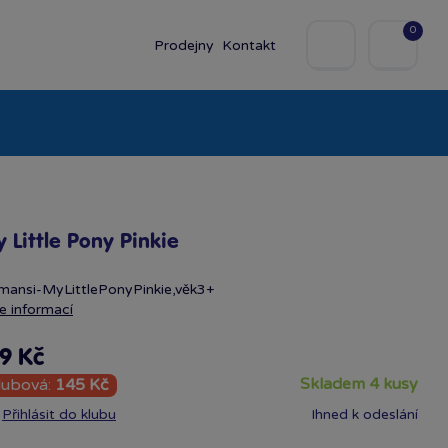
0
Prodejny
Kontakt
olky
Baby
Značky
 Little Pony Pinkie
ansi-MyLittlePonyPin­kie,věk3+
e informací
9 Kč
skladem 4 kusy
lubová:
145 Kč
Přihlásit do klubu
Ihned k odeslání