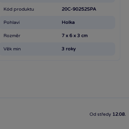
Kód produktu
20C-90252SPA
Pohlaví
Holka
Rozměr
7 x 6 x 3 cm
Věk min
3 roky
Od středy
12.08.