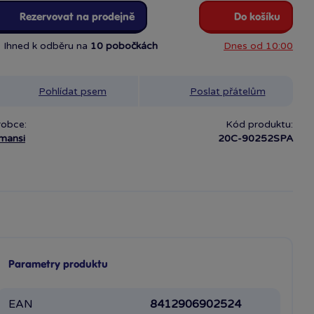
Rezervovat na prodejně
Do košíku
Ihned k odběru na
10 pobočkách
Dnes od 10:00
Pohlídat psem
Poslat přátelům
robce:
Kód produktu:
mansi
20C-90252SPA
Parametry produktu
EAN
8412906902524