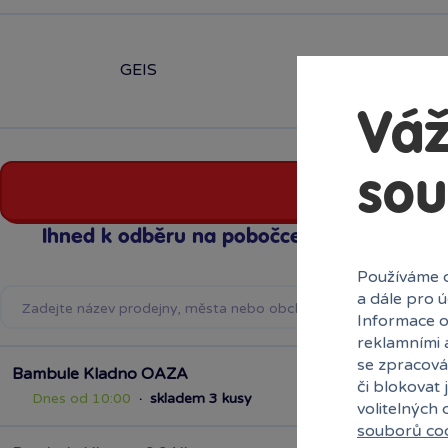
GEIS
Váž
sou
Ihned k odběru na pobočce
Používáme c
a dále pro 
Informace o
reklamními 
se zpracová
Bambule Kladno OAZA
či blokovat 
Dnes od 10:00
·
skladem 3 kusy
volitelných
souborů co