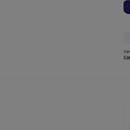
Vý
Co