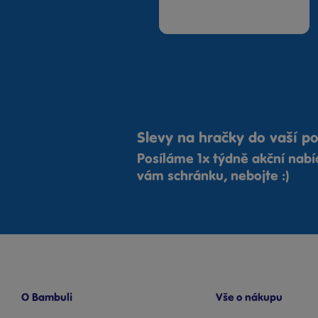
Slevy na hračky do vaší p
Posíláme 1x týdně akční nab
vám schránku, nebojte :)
O Bambuli
Vše o nákupu