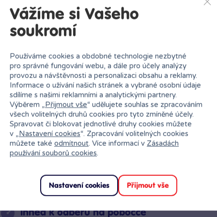
Balíkovna
Od čtvrtka
13.08.
Vážíme si Vašeho
soukromí
Balíkovna na
Od čtvrtka
13.08.
adresu
Používáme cookies a obdobné technologie nezbytné
pro správné fungování webu, a dále pro účely analýzy
PPL výdejní místa
Od středy
12.08.
provozu a návštěvnosti a personalizaci obsahu a reklamy.
Informace o užívání našich stránek a vybrané osobní údaje
Zásilkovna
Od čtvrtka
13.08.
sdílíme s našimi reklamními a analytickými partnery.
Výběrem „
Přijmout vše
“ udělujete souhlas se zpracováním
všech volitelných druhů cookies pro tyto zmíněné účely.
PPL
Od čtvrtka
13.08.
Spravovat či blokovat jednotlivé druhy cookies můžete
v „
Nastavení cookies
“. Zpracování volitelných cookies
můžete také
odmítnout
. Více informací v
Zásadách
GEIS
Od čtvrtka
13.08.
používání souborů cookies
.
Nastavení cookies
Přijmout vše
Vložit produkt do košíku
Ihned k odběru na pobočce