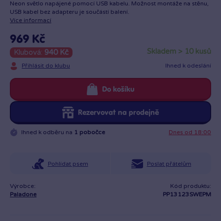
Neon světlo napájené pomocí USB kabelu. Možnost montáže na stěnu,
USB kabel bez adapteru je součástí balení.
Více informací
969 Kč
skladem > 10 kusů
Klubová:
940 Kč
Přihlásit do klubu
Ihned k odeslání
Do košíku
Rezervovat na prodejně
Ihned k odběru na
1 pobočce
Dnes od 18:00
Pohlídat psem
Poslat přátelům
Výrobce:
Kód produktu:
Paladone
PP13123SWEPM