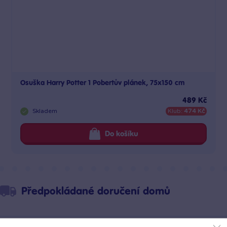
Osuška Harry Potter 1 Pobertův plánek, 75x150 cm
489 Kč
Skladem
Klub:
474 Kč
Do košíku
Předpokládané doručení domů