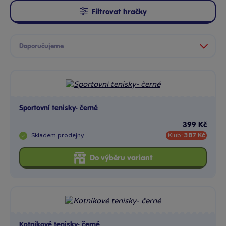
Filtrovat hračky
Sportovní tenisky- černé
399 Kč
Skladem
prodejny
Klub:
387 Kč
Do výběru variant
Kotníkové tenisky- černé