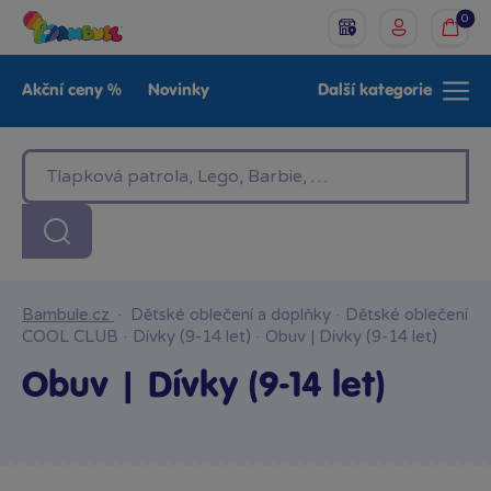
0
Akční ceny %
Novinky
Další kategorie
Venkovní hračky
Znáte z TV
LEGO®
Pro kluky
Pro holky
Baby
Značky
Bambule.cz
·
Dětské oblečení a doplňky
·
Dětské oblečení
COOL CLUB
·
Dívky (9-14 let)
·
Obuv | Dívky (9-14 let)
Obuv | Dívky (9-14 let)