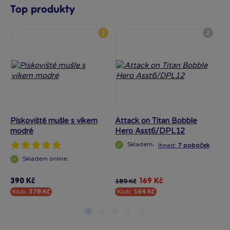
Top produkty
1
2
Pískoviště mušle s víkem
Attack on Titan Bobble
Ka
modré
Hero Asst6/DPL12
pi
Skladem
·
Ihned:
7 poboček
Skladem
online
·
I
390 Kč
169 Kč
39
189 Kč
Klub:
378 Kč
Klub:
164 Kč
Kl