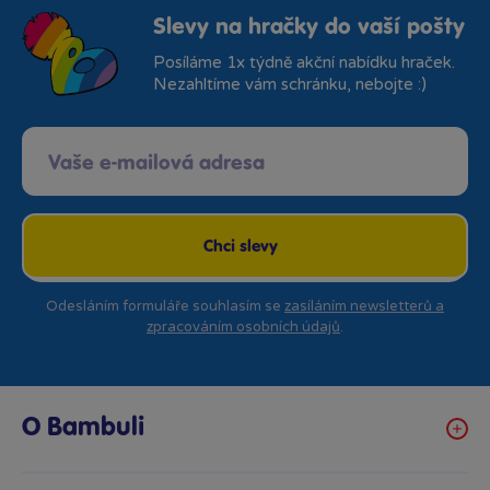
Slevy na hračky do vaší pošty
Posíláme 1x týdně akční nabídku hraček.
Nezahltíme vám schránku, nebojte :)
Chci slevy
Odesláním formuláře souhlasím se
zasíláním newsletterů a
zpracováním osobních údajů
.
O Bambuli
Kariéra