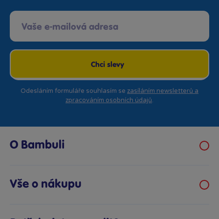
Chci slevy
Odesláním formuláře souhlasím se
zasíláním newsletterů a
zpracováním osobních údajů
.
O Bambuli
Kariéra
Klub hraček
Vše o nákupu
Prodejny Bambule
Obchodní podmínky
Bezpečnost hraček
Možnosti platby