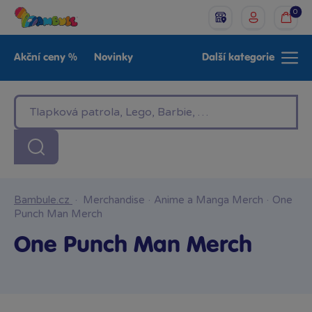
0
Akční ceny %
Novinky
Další kategorie
Venkovní hračky
Znáte z TV
LEGO®
Pro kluky
Pro holky
Baby
Značky
Bambule.cz
·
Merchandise
·
Anime a Manga Merch
·
One
Punch Man Merch
One Punch Man Merch