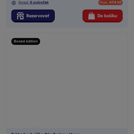
Tubbz kachnička Pán Prstenu Merry
Sběratelská cosplay kachnička TUBBZ z vysoce kvalitního...
Skladem
489 Kč
Ihned:
1 poboček
Klub:
474 Kč
Rezervovat
Do košíku
Mini edition