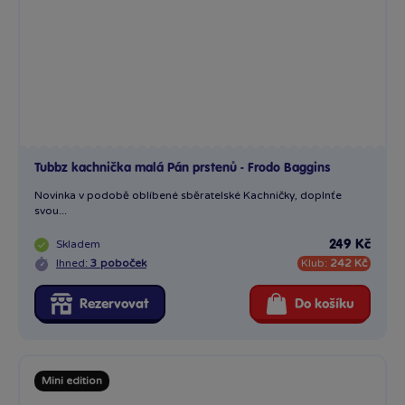
Skladem
249 Kč
Ihned:
3 poboček
Klub:
242 Kč
Rezervovat
Do košíku
Mini edition