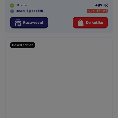
Skladem
489 Kč
Ihned:
5 poboček
Klub:
474 Kč
Rezervovat
Do košíku
Boxed edition
Tubbz kachnička Pán Prstenu Gandalf Bílý
Sběratelská cosplay kachnička TUBBZ z vysoce kvalitního...
Skladem
489 Kč
Ihned:
6 poboček
Klub:
474 Kč
Rezervovat
Do košíku
Boxed edition