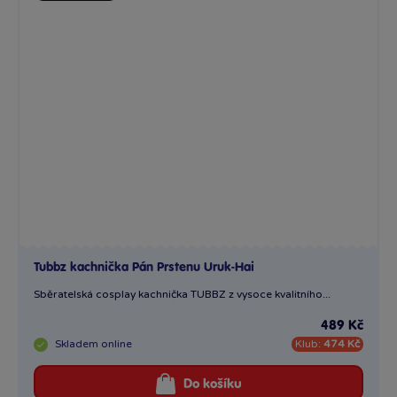
Tubbz kachnička Pán Prstenu Uruk-Hai
Sběratelská cosplay kachnička TUBBZ z vysoce kvalitního...
489 Kč
Skladem
online
Klub:
474 Kč
Do košíku
Načíst další produkty