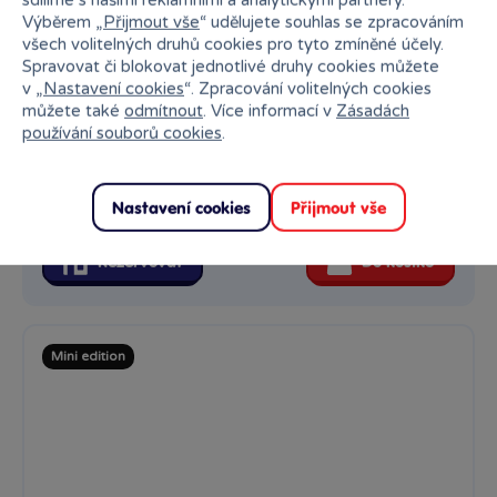
sdílíme s našimi reklamními a analytickými partnery.
Výběrem „
Přijmout vše
“ udělujete souhlas se zpracováním
všech volitelných druhů cookies pro tyto zmíněné účely.
Mini edition
Spravovat či blokovat jednotlivé druhy cookies můžete
v „
Nastavení cookies
“. Zpracování volitelných cookies
můžete také
odmítnout
. Více informací v
Zásadách
používání souborů cookies
.
Nastavení cookies
Přijmout vše
Tubbz kachnička malá Pán prstenů - Frodo Baggins
Novinka v podobě oblíbené sběratelské Kachničky, doplnťe
svou...