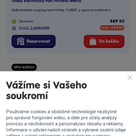
Tubbz kachnička malá Pán prstenů - Gandalf The Grey
Vážíme si Vašeho
Novinka v podobě oblíbené sběratelské Kachničky, doplnťe
soukromí
svou...
Skladem
249 Kč
Používáme cookies a obdobné technologie nezbytné
Ihned:
4 poboček
Klub:
242 Kč
pro správné fungování webu, a dále pro účely analýzy
provozu a návštěvnosti a personalizaci obsahu a reklamy.
Rezervovat
Do košíku
Informace o užívání našich stránek a vybrané osobní údaje