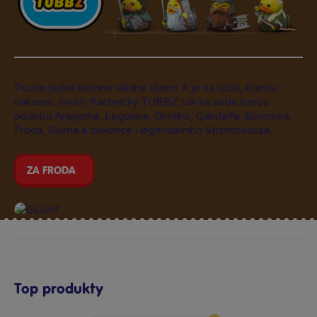
Pouze jedna kachna vládne všem! A je na tobě, kterou
nakonec zvolíš. Kachničky TUBBZ tak na sebe berou
podobu Aragorna, Legolase, Gimliho, Gandalfa, Boromira,
Froda, Gluma a dokonce i legendárního Stromovouse.
ZA FRODA
Top produkty