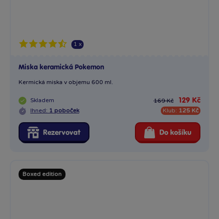
Rezervovat
Do košíku
Boxed edition
Tubbz kachnička Pán Prstenu Galadriel
Sběratelská cosplay kachnička TUBBZ z vysoce kvalitního...