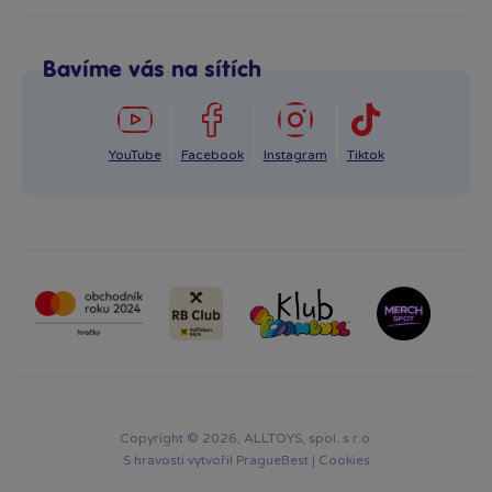
+420 725 331 122
Odstoupení od smlouvy
Po–Pá: 8:00–16:00
Reklamace
Bavíme vás na sítích
info@bambule.cz
Ochrana osobních údajů GDPR
Napsat zprávu
YouTube
Facebook
Instagram
Tiktok
Copyright © 2026, ALLTOYS, spol. s r.o.
S hravostí vytvořil
PragueBest
|
Cookies