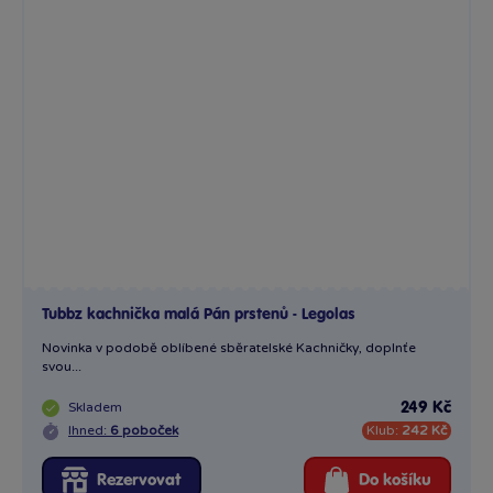
Tubbz kachnička malá Pán prstenů - Legolas
Novinka v podobě oblíbené sběratelské Kachničky, doplnťe
svou...
Skladem
249 Kč
Ihned:
6 poboček
Klub:
242 Kč
Rezervovat
Do košíku
Mini edition