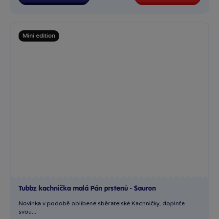
Tubbz kachnička malá Pán prstenů - Sauron
Novinka v podobě oblíbené sběratelské Kachničky, doplnťe
svou...
Skladem
249 Kč
Ihned:
1 poboček
Klub:
242 Kč
Rezervovat
Do košíku
Mini edition