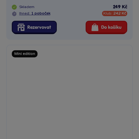
Tubbz kachnička malá Pán prstenů - Gimli
Novinka v podobě oblíbené sběratelské Kachničky, doplnťe
svou...
Skladem
249 Kč
Ihned:
2 poboček
Klub:
242 Kč
Rezervovat
Do košíku