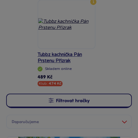
1
Tubbz kachnička Pán
Prstenu Přízrak
Skladem
online
489 Kč
Klub:
474 Kč
Filtrovat hračky