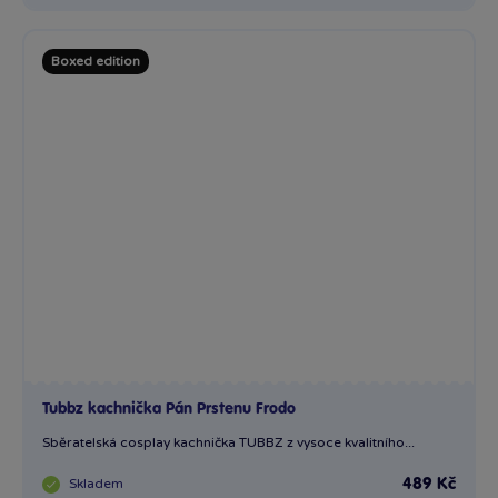
Tubbz kachnička Pán Prstenu Frodo
Sběratelská cosplay kachnička TUBBZ z vysoce kvalitního...
Skladem
489 Kč
Ihned:
6 poboček
Klub:
474 Kč
Rezervovat
Do košíku
Boxed edition