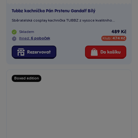
Tubbz kachnička Pán Prstenu Aragorn
Sběratelská cosplay kachnička TUBBZ z vysoce kvalitního...
Skladem
489 Kč
Ihned:
2 poboček
Klub:
474 Kč
Rezervovat
Do košíku