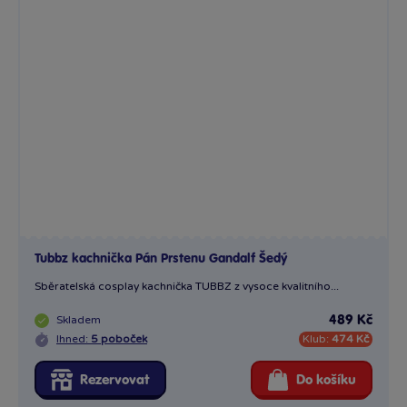
Tubbz kachnička Pán Prstenu Gandalf Šedý
Sběratelská cosplay kachnička TUBBZ z vysoce kvalitního...
Skladem
489 Kč
Ihned:
5 poboček
Klub:
474 Kč
Rezervovat
Do košíku
Boxed edition