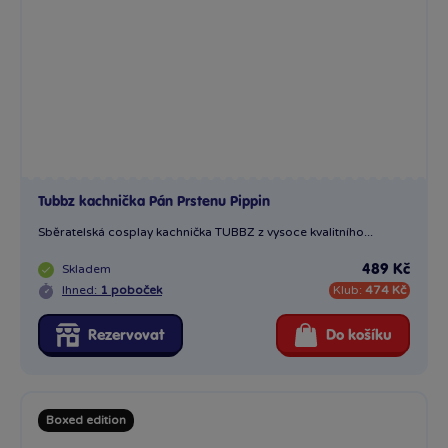
Skladem
489 Kč
Ihned:
1 poboček
Klub:
474 Kč
Rezervovat
Do košíku
Boxed edition