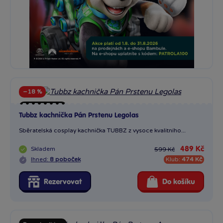
−18 %
Boxed edition
Tubbz kachnička Pán Prstenu Legolas
Sleva
Sběratelská cosplay kachnička TUBBZ z vysoce kvalitního...
Skladem
489 Kč
599 Kč
Ihned:
8 poboček
Klub:
474 Kč
Rezervovat
Do košíku