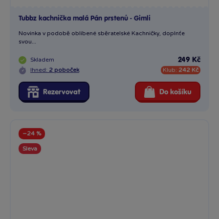
−24 %
Sleva
1 x
Miska keramická Pokemon
Kermická miska v objemu 600 ml.
Skladem
129 Kč
169 Kč
Ihned:
1 poboček
Klub:
125 Kč