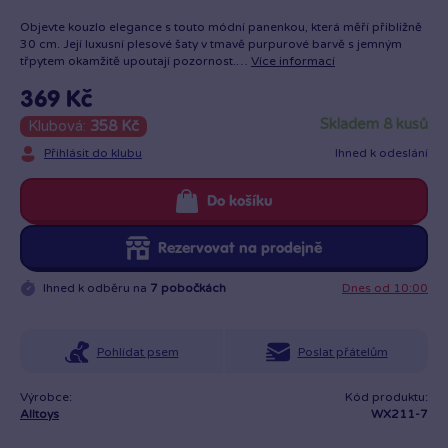
Objevte kouzlo elegance s touto módní panenkou, která měří přibližně
30 cm. Její luxusní plesové šaty v tmavě purpurové barvě s jemným
třpytem okamžitě upoutají pozornost.…
Více informací
369 Kč
skladem 8 kusů
Klubová:
358 Kč
Přihlásit do klubu
Ihned k odeslání
Do košíku
Rezervovat na prodejně
Ihned k odběru na
7 pobočkách
Dnes od 10:00
Pohlídat psem
Poslat přátelům
Výrobce:
Kód produktu:
Alltoys
WX211-7