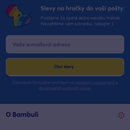
Slevy na hračky do vaší pošty
Posíláme 1x týdně akční nabídku hraček.
Nezahltíme vám schránku, nebojte :)
Chci slevy
Odesláním formuláře souhlasím se
zasíláním newsletterů a
zpracováním osobních údajů
.
O Bambuli
Kariéra