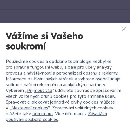
GEIS
Od úterý
11.08.
Vážíme si Vašeho
soukromí
Používáme cookies a obdobné technologie nezbytné
Vložit produkt do košíku
pro správné fungování webu, a dále pro účely analýzy
provozu a návštěvnosti a personalizaci obsahu a reklamy.
Ihned k odběru na pobočce
Informace o užívání našich stránek a vybrané osobní údaje
sdílíme s našimi reklamními a analytickými partnery.
Výběrem „
Přijmout vše
“ udělujete souhlas se zpracováním
všech volitelných druhů cookies pro tyto zmíněné účely.
Spravovat či blokovat jednotlivé druhy cookies můžete
v „
Nastavení cookies
“. Zpracování volitelných cookies
můžete také
odmítnout
. Více informací v
Zásadách
Bambule Liberec OC Nisa
používání souborů cookies
.
Rezervovat zde
Dnes od 10:00
·
poslední kus skladem