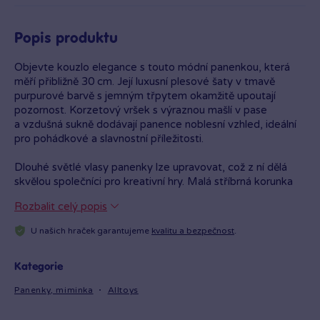
Popis produktu
Objevte kouzlo elegance s touto módní panenkou, která
měří přibližně 30 cm. Její luxusní plesové šaty v tmavě
purpurové barvě s jemným třpytem okamžitě upoutají
pozornost. Korzetový vršek s výraznou mašlí v pase
a vzdušná sukně dodávají panence noblesní vzhled, ideální
pro pohádkové a slavnostní příležitosti.
Dlouhé světlé vlasy panenky lze upravovat, což z ní dělá
skvělou společníci pro kreativní hry. Malá stříbrná korunka
a jemný náhrdelník podtrhují její princeznovský vzhled
Rozbalit celý popis
a dodávají jí na šarmu. Pečlivě malovaný obličej s výraznýma
očima a jemným líčením ji činí atraktivní a realistickou.
U našich hraček garantujeme
kvalitu a bezpečnost
.
Panenka je uložena v elegantní krabičce s průhledným
předním panelem, která ji chrání a zároveň umožňuje
Kategorie
snadné vystavení. Krabička s květinovými motivy a zlatými
Panenky, miminka
Alltoys
detaily je ideální pro obdarování. Tento produkt je skvělou
volbou pro děti od tří let, které si rády hrají na módní