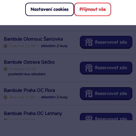
Nastavení cookies
Přijmout vše
Bambule OC Šestka
Rezervovat zde
Dnes od 10:00
·
poslední kus skladem
Bambule Olomouc Šantovka
Rezervovat zde
Dnes od 11:00
·
skladem 2 kusy
Bambule Ostrava Géčko
Rezervovat zde
Dnes od 11:00
·
poslední kus skladem
Bambule Praha OC Flora
Rezervovat zde
Dnes od 10:00
·
skladem 2 kusy
Bambule Praha OC Letňany
Rezervovat zde
Dnes od 11:00
·
poslední kus skladem