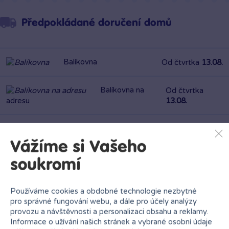
Předpokládané doručení domů
Balíkovna
Od čtvrtka
13.08.
Balíkovna na
Od čtvrtka
13.08.
adresu
PPL výdejní místa
Od středy
12.08.
Vážíme si Vašeho
Zásilkovna
Od čtvrtka
13.08.
soukromí
PPL
Od čtvrtka
13.08.
Používáme cookies a obdobné technologie nezbytné
pro správné fungování webu, a dále pro účely analýzy
provozu a návštěvnosti a personalizaci obsahu a reklamy.
GEIS
Od čtvrtka
13.08.
Informace o užívání našich stránek a vybrané osobní údaje