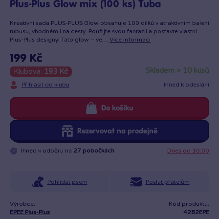
Plus-Plus Glow mix (100 ks) Tuba
Kreativní sada PLUS-PLUS Glow obsahuje 100 dílků v atraktivním balení
tubusu, vhodném i na cesty. Použijte svou fantazii a postavte vlastní
Plus-Plus designy! Tato glow – ve…
Více informací
199 Kč
skladem > 10 kusů
Klubová:
193 Kč
Přihlásit do klubu
Ihned k odeslání
Do košíku
Rezervovat na prodejně
Ihned k odběru na
27 pobočkách
Dnes od 10:00
Pohlídat psem
Poslat přátelům
Výrobce:
Kód produktu:
EPEE Plus-Plus
4282EPE