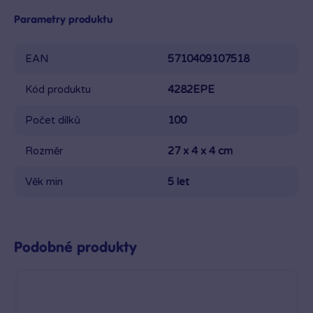
Parametry produktu
EAN
5710409107518
Kód produktu
4282EPE
Počet dílků
100
Rozměr
27 x 4 x 4 cm
Věk min
5 let
Podobné produkty