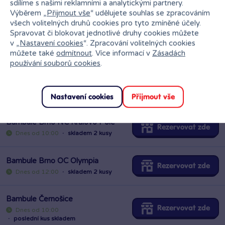
sdílíme s našimi reklamními a analytickými partnery.
Výběrem „
Přijmout vše
“ udělujete souhlas se zpracováním
všech volitelných druhů cookies pro tyto zmíněné účely.
Vložit produkt do košíku
Spravovat či blokovat jednotlivé druhy cookies můžete
v „
Nastavení cookies
“. Zpracování volitelných cookies
Ihned k odběru na pobočce
můžete také
odmítnout
. Více informací v
Zásadách
používání souborů cookies
.
Nastavení cookies
Přijmout vše
Bambule Brno NC Královo Pole
Rezervovat zde
Dnes od 10:00
·
skladem 2 kusy
Bambule Brno OC Olympia
Rezervovat zde
Dnes od 12:00
·
skladem 2 kusy
Bambule Černošice
Rezervovat zde
Dnes od 10:00
·
poslední kus skladem