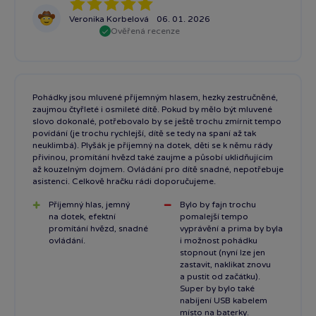
Veronika Korbelová
06. 01. 2026
Ověřená recenze
Pohádky jsou mluvené příjemným hlasem, hezky zestručněné,
zaujmou čtyřleté i osmileté dítě. Pokud by mělo být mluvené
slovo dokonalé, potřebovalo by se ještě trochu zmírnit tempo
povídání (je trochu rychlejší, dítě se tedy na spaní až tak
neuklimbá). Plyšák je příjemný na dotek, děti se k němu rády
přivinou, promítání hvězd také zaujme a působí uklidňujícím
až kouzelným dojmem. Ovládání pro dítě snadné, nepotřebuje
asistenci. Celkově hračku rádi doporučujeme.
Příjemný hlas, jemný
Bylo by fajn trochu
na dotek, efektní
pomalejší tempo
promítání hvězd, snadné
vyprávění a prima by byla
ovládání.
i možnost pohádku
stopnout (nyní lze jen
zastavit, naklikat znovu
a pustit od začátku).
Super by bylo také
nabíjení USB kabelem
místo na baterky.