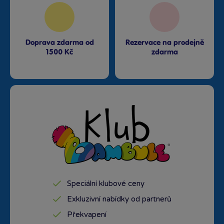
Bambule Praha Černý Most
Rezervovat zde
Zítra od 11:00
·
skladem 7 kusů
Doprava zdarma od
Rezervace na prodejně
1500 Kč
zdarma
Bambule Praha OC Arkády
Pankrác
Rezervovat zde
Dnes od 19:30
·
poslední kus skladem
Bambule Praha OC Flora
Rezervovat zde
Dnes od 19:30
·
poslední kus skladem
Bambule Praha OC Krakov
Rezervovat zde
Dnes od 19:30
·
skladem 4 kusy
Speciální klubové ceny
Bambule Praha OC Letňany
Exkluzivní nabídky od partnerů
Rezervovat zde
Zítra od 11:00
·
skladem 3 kusy
Překvapení