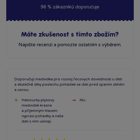
96 % zákazníků doporučuje
Máte zkušenost s tímto zbožím?
Napište recenzi a pomozte ostatním s výběrem.
Doporučuji medvidka pro rozvoj řecovych dovednosti u deti
a skutečně díky poslechu pohádek se deti pred spaním zklidní
a usnou.
Heboucky plysovy
Nic.
medvidek krasne
a příjemným hlasem
vypravi pohadky a naše
deti s nim usinaji.