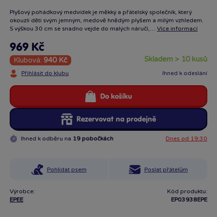
Plyšový pohádkový medvídek je měkký a přátelský společník, který
okouzlí děti svým jemným, medově hnědým plyšem a milým vzhledem.
S výškou 30 cm se snadno vejde do malých náručí,…
Více informací
969 Kč
skladem > 10 kusů
Klubová:
940 Kč
Přihlásit do klubu
Ihned k odeslání
Do košíku
Rezervovat na prodejně
Ihned k odběru na
19 pobočkách
Dnes od 19:30
Pohlídat psem
Poslat přátelům
Výrobce:
Kód produktu:
EPEE
EP03938EPE