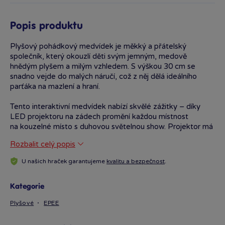
Popis produktu
Plyšový pohádkový medvídek je měkký a přátelský
společník, který okouzlí děti svým jemným, medově
hnědým plyšem a milým vzhledem. S výškou 30 cm se
snadno vejde do malých náručí, což z něj dělá ideálního
parťáka na mazlení a hraní.
Tento interaktivní medvídek nabízí skvělé zážitky – díky
LED projektoru na zádech promění každou místnost
na kouzelné místo s duhovou světelnou show. Projektor má
tři úrovně intenzity světla, takže si můžete přizpůsobit
Rozbalit celý popis
atmosféru podle potřeby, čímž se stává také ideální noční
lampičkou pro klidný spánek.
U našich hraček garantujeme
kvalitu a bezpečnost
.
Medvídek vypráví čtyři oblíbené pohádky – O Červené
Karkulce, O perníkové chaloupce, O Popelce a Sůl nad
Kategorie
zlato. Hlasitost lze nastavit na dvě úrovně, což umožňuje
Plyšové
EPEE
přizpůsobit zvuk tak, aby nerušil ostatní. Po 10 minutách
nečinnosti se automaticky vypne, což šetří baterie. Pro