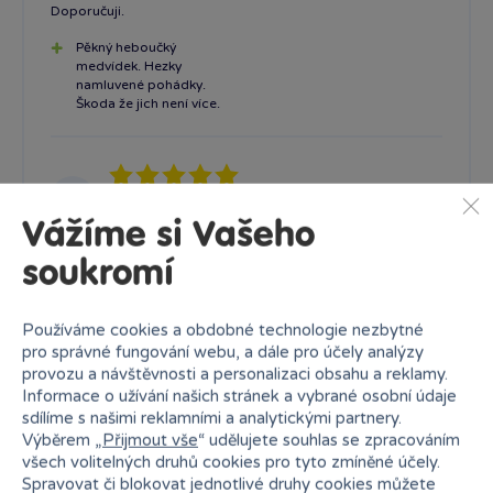
Doporučuji.
Pěkný heboučký
medvídek. Hezky
namluvené pohádky.
Škoda že jich není více.
Linda Novotná
14. 02. 2024
Ověřená recenze
Vážíme si Vašeho
soukromí
Používáme cookies a obdobné technologie nezbytné
Načíst další recenze
pro správné fungování webu, a dále pro účely analýzy
provozu a návštěvnosti a personalizaci obsahu a reklamy.
Informace o užívání našich stránek a vybrané osobní údaje
sdílíme s našimi reklamními a analytickými partnery.
Podobné produkty
Výběrem „
Přijmout vše
“ udělujete souhlas se zpracováním
všech volitelných druhů cookies pro tyto zmíněné účely.
Spravovat či blokovat jednotlivé druhy cookies můžete