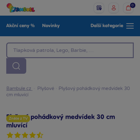
0
Akční ceny %
Novinky
Další kategorie
Venkovní hračky
Znáte z TV
LEGO®
Pro kluky
Pro holky
Baby
Značky
Bambule.cz
·
Plyšové
·
Plyšový pohádkový medvídek 30
cm mluvící
Plyšový pohádkový medvídek 30 cm
Znáte z TV
mluvící