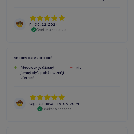
R
30. 12. 2024
Ověřená recenze
Vhodný dárek pro dítě
Medvídek je úžasný,
nic
jemný plyš, pohádky znějí
zřetelně
Olga Jandová
19. 06. 2024
Ověřená recenze