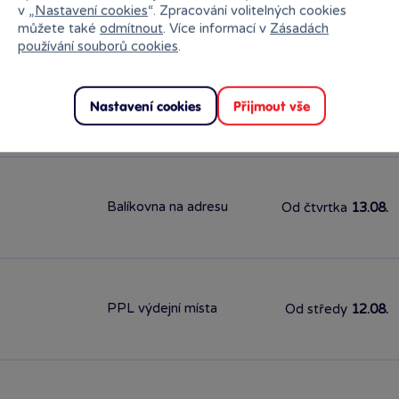
Předpokládané doručení domů
v „
Nastavení cookies
“. Zpracování volitelných cookies
můžete také
odmítnout
. Více informací v
Zásadách
používání souborů cookies
.
Balíkovna
Od čtvrtka
13.08.
Nastavení cookies
Přijmout vše
Balíkovna na adresu
Od čtvrtka
13.08.
PPL výdejní místa
Od středy
12.08.