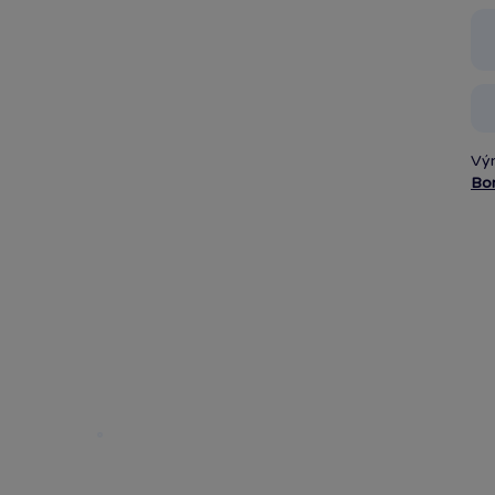
Vý
Bo