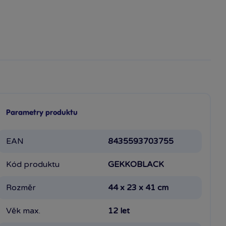
Parametry produktu
EAN
8435593703755
Kód produktu
GEKKOBLACK
Rozměr
44 x 23 x 41 cm
Věk max.
12 let