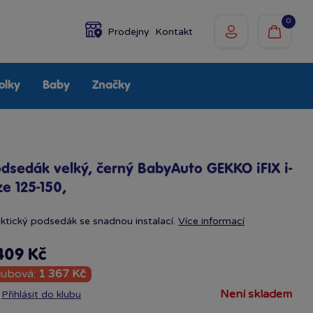
0
Prodejny
Kontakt
olky
Baby
Značky
dsedák velký, černý BabyAuto GEKKO iFIX i-
ze 125-150,
ktický podsedák se snadnou instalací.
Více informací
409 Kč
lubová:
1 367 Kč
není skladem
Přihlásit do klubu