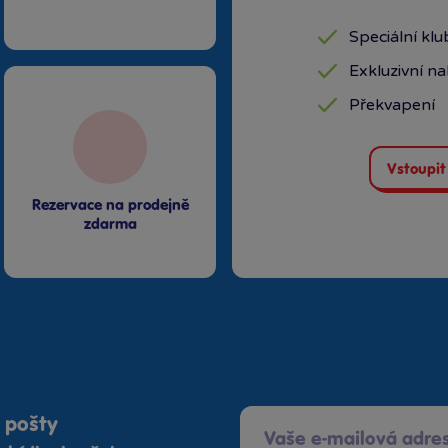
Speciální kl
Exkluzivní n
Překvapení
Vstoupit
Rezervace na prodejně
zdarma
 pošty