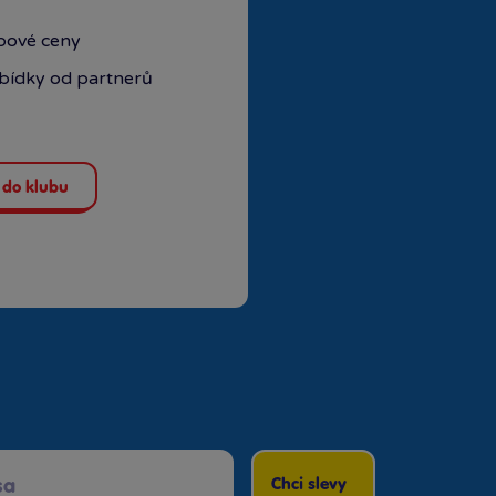
ubové ceny
abídky od partnerů
 do klubu
Chci slevy