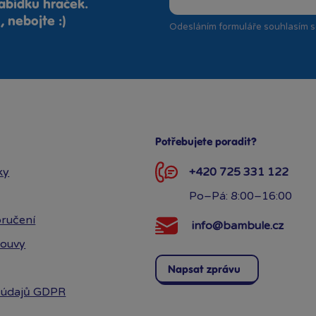
abídku hraček.
 nebojte :)
Odesláním formuláře souhlasím 
Potřebujete poradit?
ky
+420 725 331 122
Po–Pá: 8:00–16:00
ručení
info@bambule.cz
louvy
Napsat zprávu
 údajů GDPR