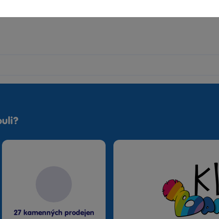
uli?
27 kamenných prodejen