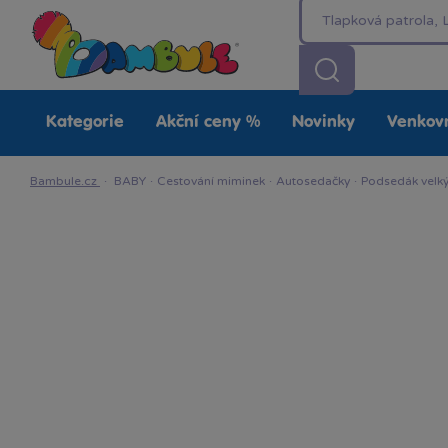
Kategorie
Akční ceny %
Novinky
Venkovn
Bambule.cz
·
BABY
·
Cestování miminek
·
Autosedačky
·
Podsedák velký