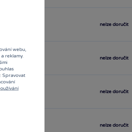
nelze doručit
ování webu,
 a reklamy.
nelze doručit
šimi
souhlas
y. Spravovat
acování
oužívání
nelze doručit
nelze doručit