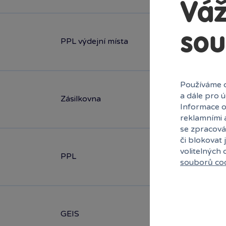
Váž
sou
PPL výdejní místa
Používáme c
a dále pro 
Zásilkovna
Informace o
reklamními 
se zpracová
či blokovat 
volitelných
PPL
souborů co
GEIS