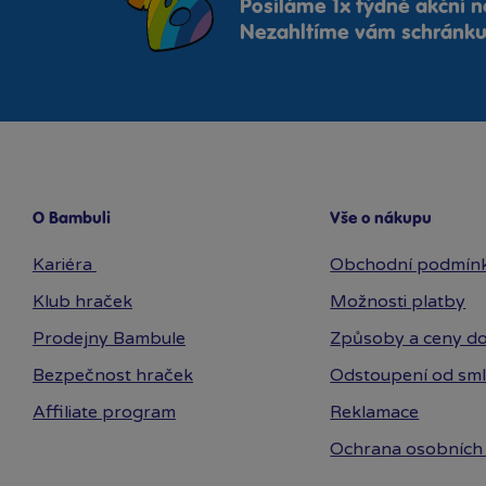
Posíláme 1x týdně akční n
Nezahltíme vám schránku,
O Bambuli
Vše o nákupu
Kariéra
Obchodní podmín
Klub hraček
Možnosti platby
Prodejny Bambule
Způsoby a ceny do
Bezpečnost hraček
Odstoupení od sm
Affiliate program
Reklamace
Ochrana osobních