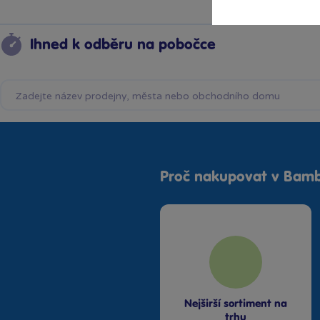
Ihned k odběru na pobočce
Proč nakupovat v Bamb
Nejširší sortiment na
trhu