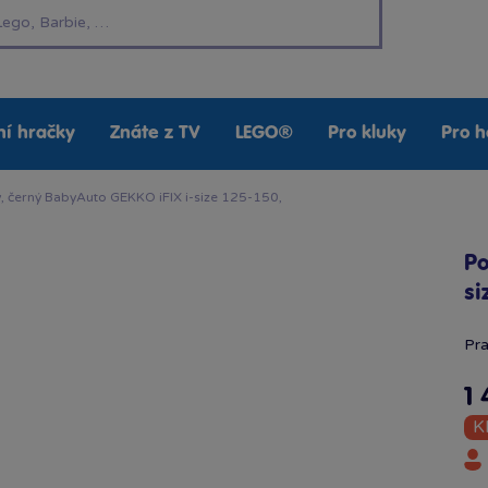
í hračky
Znáte z TV
LEGO®
Pro kluky
Pro h
, černý BabyAuto GEKKO iFIX i-size 125-150,
Po
si
Pra
1 
K