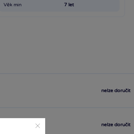
Věk min
7 let
nelze doručit
nelze doručit