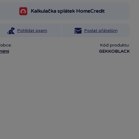
Kalkulačka splátek HomeCredit
Pohlídat psem
Poslat přátelům
robce:
Kód produktu:
mimi
GEKKOBLACK