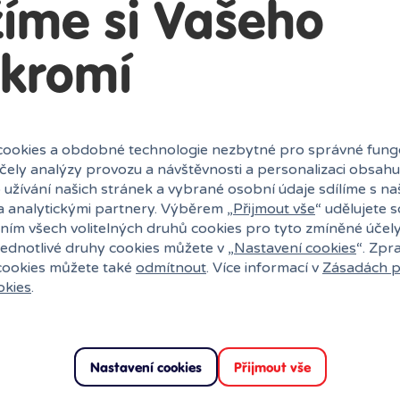
íme si Vašeho
kromí
ookies a obdobné technologie nezbytné pro správné fung
účely analýzy provozu a návštěvnosti a personalizaci obsahu
 užívání našich stránek a vybrané osobní údaje sdílíme s na
a analytickými partnery. Výběrem „
Přijmout vše
“ udělujete 
ním všech volitelných druhů cookies pro tyto zmíněné účel
jednotlivé druhy cookies můžete v „
Nastavení cookies
“. Zpr
 cookies můžete také
odmítnout
. Více informací v
Zásadách p
okies
.
Nastavení cookies
Přijmout vše