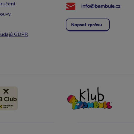
ručení
info@bambule.cz
louvy
Napsat zprávu
 údajů GDPR