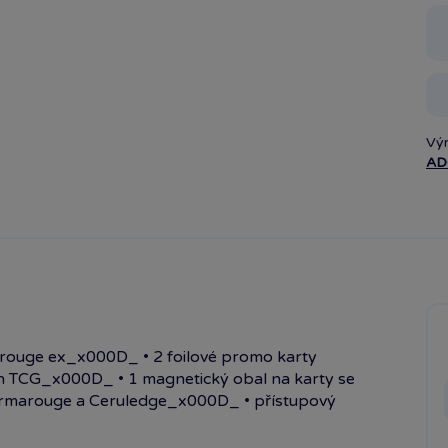
Vý
AD
rouge ex_x000D_ • 2 foilové promo karty
 TCG_x000D_ • 1 magnetický obal na karty se
rmarouge a Ceruledge_x000D_ • přístupový