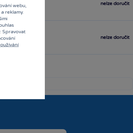
nelze doručit
ování webu,
 a reklamy.
šimi
souhlas
y. Spravovat
nelze doručit
acování
oužívání