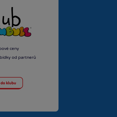
ubové ceny
abídky od partnerů
 do klubu