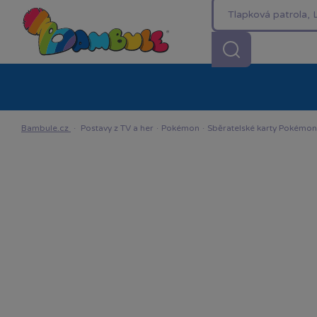
Kategorie
Akční ceny %
Novinky
Venkovn
Bambule.cz
·
Postavy z TV a her
·
Pokémon
·
Sběratelské karty Pokémo