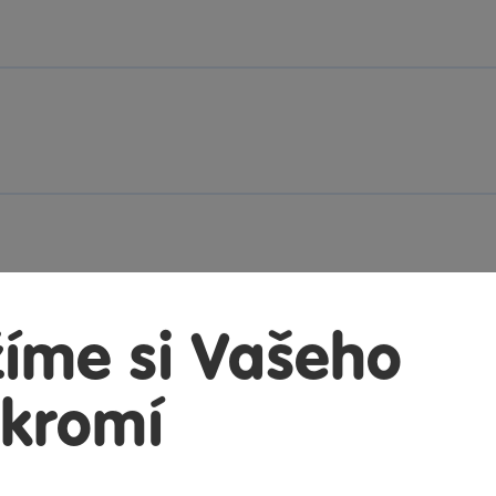
íme si Vašeho
kromí