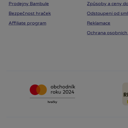
Prodejny Bambule
Způsoby a ceny do
Bezpečnost hraček
Odstoupení od sm
Affiliate program
Reklamace
Ochrana osobních