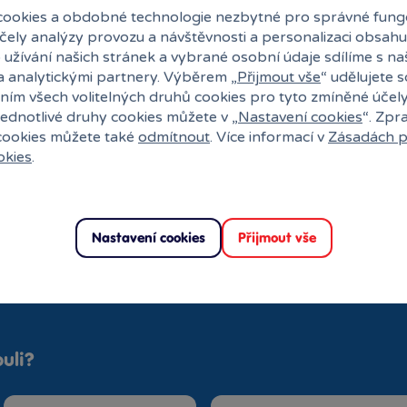
ookies a obdobné technologie nezbytné pro správné fung
účely analýzy provozu a návštěvnosti a personalizaci obsahu
 užívání našich stránek a vybrané osobní údaje sdílíme s na
a analytickými partnery. Výběrem „
Přijmout vše
“ udělujete 
ním všech volitelných druhů cookies pro tyto zmíněné účel
jednotlivé druhy cookies můžete v „
Nastavení cookies
“. Zpr
 cookies můžete také
odmítnout
. Více informací v
Zásadách p
okies
.
Nastavení cookies
Přijmout vše
uli?