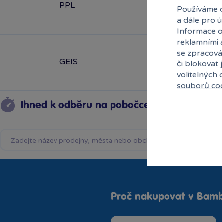
PPL
Používáme c
a dále pro 
Informace o
reklamními 
se zpracová
GEIS
či blokovat 
volitelných
souborů co
Ihned k odběru na pobočce
Proč nakupovat v Bamb