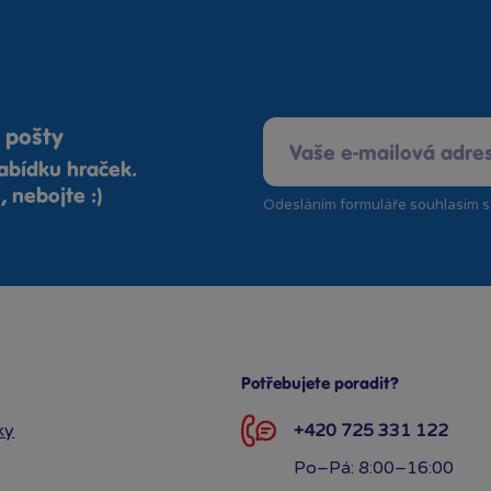
 pošty
abídku hraček.
 nebojte :)
Odesláním formuláře souhlasím 
Potřebujete poradit?
ky
+420 725 331 122
Po–Pá: 8:00–16:00