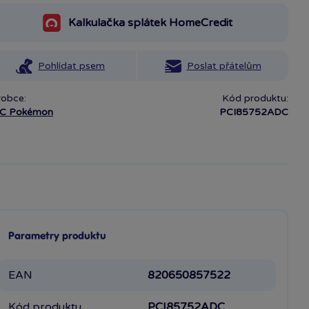
Kalkulačka splátek HomeCredit
Pohlídat psem
Poslat přátelům
robce:
Kód produktu:
C Pokémon
PCI85752ADC
Parametry produktu
EAN
820650857522
Kód produktu
PCI85752ADC