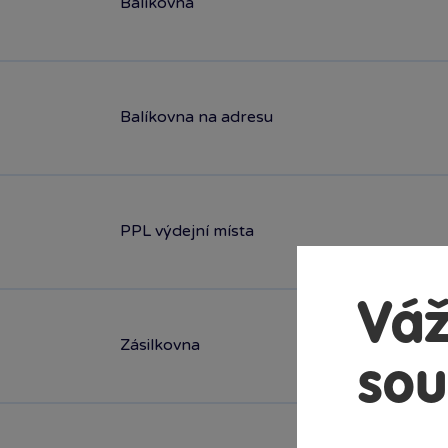
Balíkovna
Balíkovna na adresu
PPL výdejní místa
Váž
Zásilkovna
sou