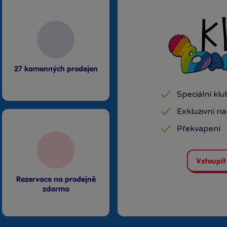
27 kamenných prodejen
Speciální kl
Exkluzivní n
Překvapení
Vstoupit
Rezervace na prodejně
zdarma