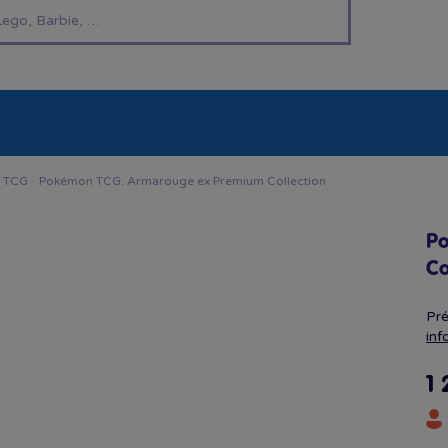
í hračky
Znáte z TV
LEGO®
Pro kluky
Pro h
n TCG
·
Pokémon TCG: Armarouge ex Premium Collection
P
Co
Pr
inf
1 