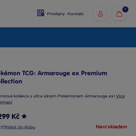
0
Prodejny
Kontakt
olky
Baby
Značky
okémon TCG: Armarouge ex Premium
llection
émiová kolekce s ultra silným Pokémonem Armarouge ex!
Více
ormací
299 Kč
není skladem
Přihlásit do klubu