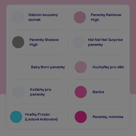
Gábinin kouzelný
Panenky Rainbow
domek
High
Panenky Shadow
Na! Na! Na! Surprise
High
panenky
Baby Born panenky
Kuchyňky pro děti
Kočárky pro
Barbie
panenky
Hračky Frozen
Panenky, miminka
(Ledové království)