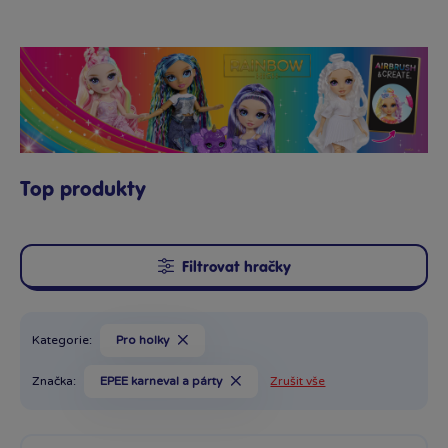
Top produkty
Filtrovat hračky
Kategorie:
Pro holky
Značka:
EPEE karneval a párty
Zrušit vše