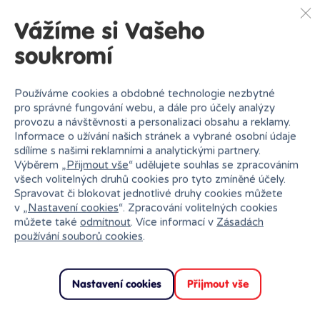
Skladem
prodejny
49 Kč
Vážíme si Vašeho
Ihned:
1 poboček
Klub:
48 Kč
soukromí
Rezervovat
Používáme cookies a obdobné technologie nezbytné
pro správné fungování webu, a dále pro účely analýzy
provozu a návštěvnosti a personalizaci obsahu a reklamy.
Informace o užívání našich stránek a vybrané osobní údaje
sdílíme s našimi reklamními a analytickými partnery.
Výběrem „
Přijmout vše
“ udělujete souhlas se zpracováním
všech volitelných druhů cookies pro tyto zmíněné účely.
Spravovat či blokovat jednotlivé druhy cookies můžete
Proč nakupovat v Bambuli?
v „
Nastavení cookies
“. Zpracování volitelných cookies
můžete také
odmítnout
. Více informací v
Zásadách
používání souborů cookies
.
Nastavení cookies
Přijmout vše
Nejširší sortiment na
27 kamenných prodejen