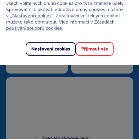
všech volitelných druhů cookies pro tyto zmíněné účely.
Spravovat či blokovat jednotlivé druhy cookies můžete
v „
Nastavení cookies
“. Zpracování volitelných cookies
můžete také
odmítnout
. Více informací v
Zásadách
používání souborů cookies
.
Nastavení cookies
Přijmout vše
Doprava zdarma od
Rezervace na prodejně
1500 Kč
zdarma
Speciální klubové ceny