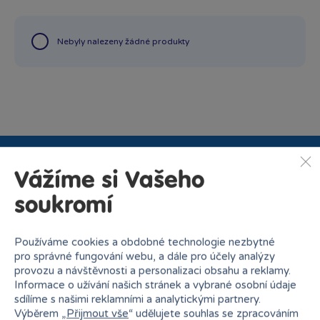
Nebyly nalezeny žádné produkty
Vážíme si Vašeho
Proč nakupovat v Bambuli?
soukromí
Používáme cookies a obdobné technologie nezbytné
pro správné fungování webu, a dále pro účely analýzy
provozu a návštěvnosti a personalizaci obsahu a reklamy.
Informace o užívání našich stránek a vybrané osobní údaje
Nejširší sortiment na
27 kamenných prodejen
sdílíme s našimi reklamními a analytickými partnery.
trhu
Výběrem „
Přijmout vše
“ udělujete souhlas se zpracováním