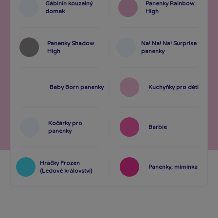
Gábinin kouzelný
Panenky Rainbow
domek
High
Panenky Shadow
Na! Na! Na! Surprise
High
panenky
Baby Born panenky
Kuchyňky pro děti
Kočárky pro
Barbie
panenky
Hračky Frozen
Panenky, miminka
(Ledové království)