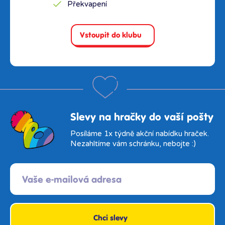
Překvapení
Vstoupit do klubu
Slevy na hračky do vaší pošty
Posíláme 1x týdně akční nabídku hraček.
Nezahltíme vám schránku, nebojte :)
Chci slevy