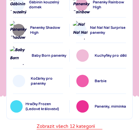
Gábinin kouzelný
Panenky Rainbow
domek
High
Panenky Shadow
Na! Na! Na! Surprise
High
panenky
Baby Born panenky
Kuchyňky pro děti
Kočárky pro
Barbie
panenky
Hračky Frozen
Panenky, miminka
(Ledové království)
Zobrazit všech 12 kategorií