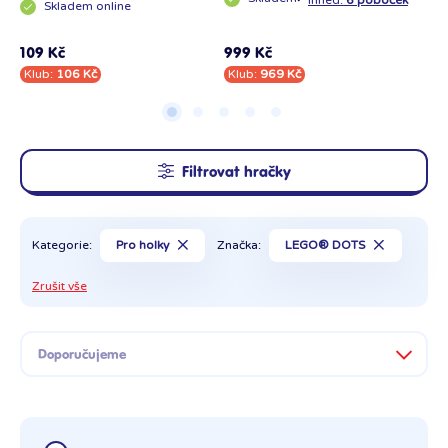
·
Skladem
online
·
I
109 Kč
999 Kč
72
Klub:
106 Kč
Klub:
969 Kč
Kl
Filtrovat hračky
Kategorie:
Pro holky
Značka:
LEGO® DOTS
Zrušit vše