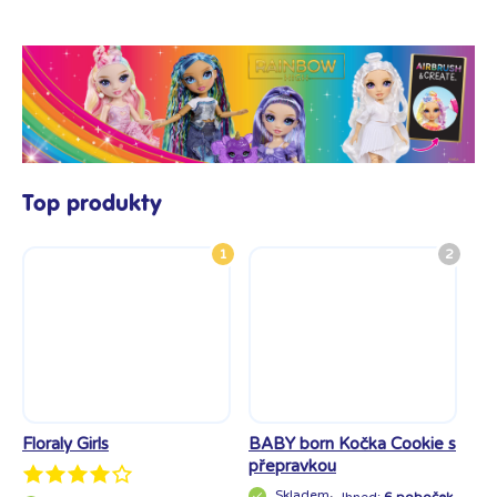
Top produkty
1
2
Floraly Girls
BABY born Kočka Cookie s
Pa
přepravkou
Ja
Skladem
Ihned:
6 poboček