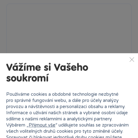
Vážíme si Vašeho
soukromí
Používáme cookies a obdobné technologie nezbytné
pro správné fungování webu, a dále pro účely analýzy
provozu a návštěvnosti a personalizaci obsahu a reklamy.
Fotoaparát
Informace o užívání našich stránek a vybrané osobní údaje
Dětský fotoaparát se světelnými a zvukovými efekty. Jeho...
sdílíme s našimi reklamními a analytickými partnery.
Výběrem „
Přijmout vše
“ udělujete souhlas se zpracováním
Skladem
prodejny
499 Kč
všech volitelných druhů cookies pro tyto zmíněné účely.
Ihned:
3 poboček
Klub:
484 Kč
Spravovat či blokovat jednotlivé druhy cookies můžete