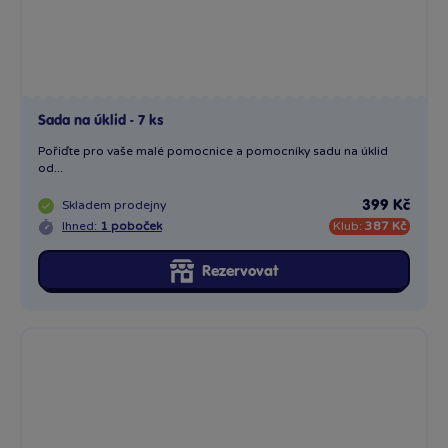
Sada na úklid - 7 ks
Pořiďte pro vaše malé pomocnice a pomocníky sadu na úklid
od...
Skladem
prodejny
399 Kč
Ihned:
1 poboček
Klub:
387 Kč
Rezervovat