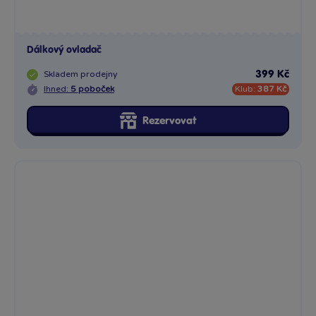
Dálkový ovladač
Skladem
prodejny
399 Kč
Ihned:
5 poboček
Klub:
387 Kč
Rezervovat