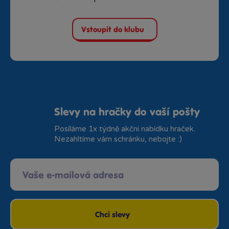
Vstoupit do klubu
Slevy na hračky do vaší pošty
Posíláme 1x týdně akční nabídku hraček.
Nezahltíme vám schránku, nebojte :)
Chci slevy