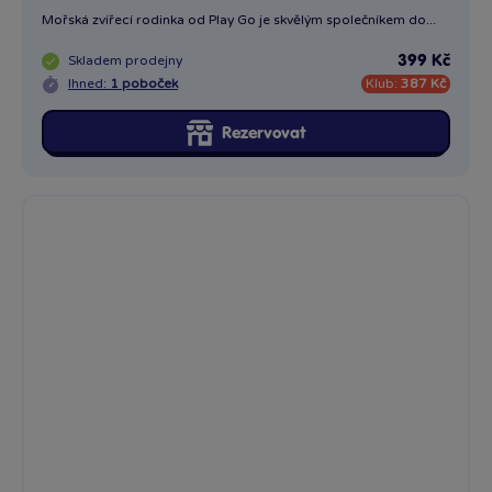
Mořská zvířecí rodinka od Play Go je skvělým společníkem do...
Skladem
prodejny
399 Kč
Ihned:
1 poboček
Klub:
387 Kč
Rezervovat