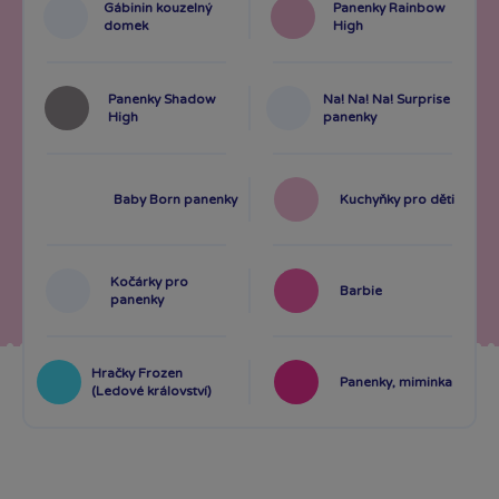
Gábinin kouzelný
Panenky Rainbow
domek
High
Panenky Shadow
Na! Na! Na! Surprise
High
panenky
Baby Born panenky
Kuchyňky pro děti
Kočárky pro
Barbie
panenky
Hračky Frozen
Panenky, miminka
(Ledové království)